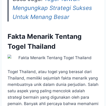
Mengungkap Strategi Sukses
Untuk Menang Besar
Fakta Menarik Tentang
Togel Thailand
Togel Thailand, atau togel yang berasal dari
Thailand, memiliki sejumlah fakta menarik yang
membuatnya unik dalam dunia perjudian. Salah
satu aspek yang paling mencolok adalah
strategi bermain yang digunakan oleh para
pemain. Banyak ahli percaya bahwa memahami