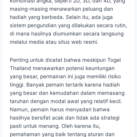
kombinasi angka, seperti 2D, 3D, dan 4D, yang
masing-masing menawarkan peluang dan
hadiah yang berbeda. Selain itu, ada juga
sistem pengundian yang dilakukan secara rutin,
di mana hasilnya diumumkan secara langsung
melalui media atau situs web resmi.
Penting untuk dicatat bahwa meskipun Togel
Thailand menawarkan potensi keuntungan
yang besar, permainan ini juga memiliki risiko
tinggi. Banyak pemain tertarik karena hadiah
yang besar dan kemudahan dalam memasang
taruhan dengan modal awal yang relatif kecil.
Namun, pemain harus menyadari bahwa
hasilnya bersifat acak dan tidak ada strategi
pasti untuk menang. Oleh karena itu,
pemahaman yang baik tentang aturan dan