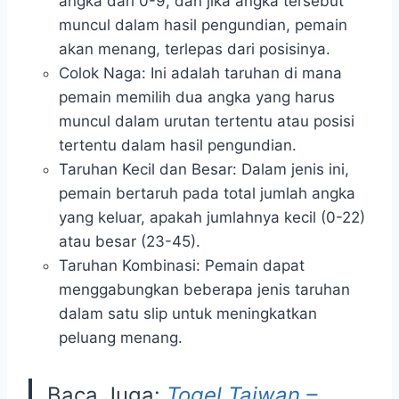
angka dari 0-9, dan jika angka tersebut
muncul dalam hasil pengundian, pemain
akan menang, terlepas dari posisinya.
Colok Naga: Ini adalah taruhan di mana
pemain memilih dua angka yang harus
muncul dalam urutan tertentu atau posisi
tertentu dalam hasil pengundian.
Taruhan Kecil dan Besar: Dalam jenis ini,
pemain bertaruh pada total jumlah angka
yang keluar, apakah jumlahnya kecil (0-22)
atau besar (23-45).
Taruhan Kombinasi: Pemain dapat
menggabungkan beberapa jenis taruhan
dalam satu slip untuk meningkatkan
peluang menang.
Baca Juga:
Togel Taiwan –