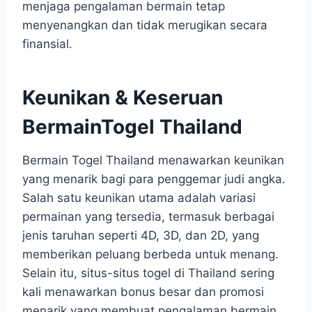
menjaga pengalaman bermain tetap
menyenangkan dan tidak merugikan secara
finansial.
Keunikan & Keseruan
BermainTogel Thailand
Bermain Togel Thailand menawarkan keunikan
yang menarik bagi para penggemar judi angka.
Salah satu keunikan utama adalah variasi
permainan yang tersedia, termasuk berbagai
jenis taruhan seperti 4D, 3D, dan 2D, yang
memberikan peluang berbeda untuk menang.
Selain itu, situs-situs togel di Thailand sering
kali menawarkan bonus besar dan promosi
menarik yang membuat pengalaman bermain