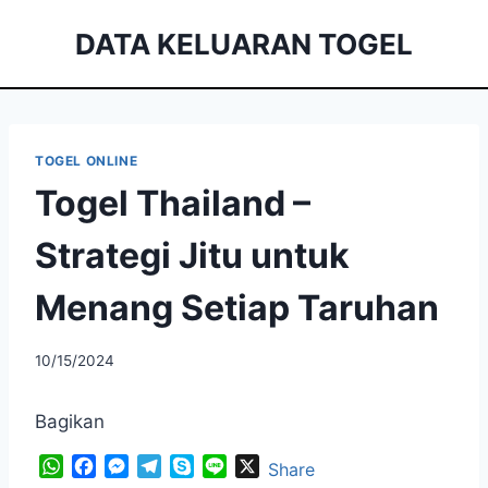
Skip
DATA KELUARAN TOGEL
to
content
TOGEL ONLINE
Togel Thailand –
Strategi Jitu untuk
Menang Setiap Taruhan
10/15/2024
Bagikan
W
F
M
T
S
L
X
Share