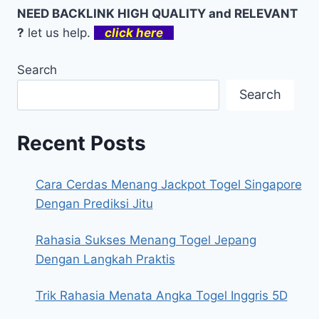
NEED BACKLINK HIGH QUALITY and RELEVANT
?
let us help.
click here
Search
Search
Recent Posts
Cara Cerdas Menang Jackpot Togel Singapore
Dengan Prediksi Jitu
Rahasia Sukses Menang Togel Jepang
Dengan Langkah Praktis
Trik Rahasia Menata Angka Togel Inggris 5D