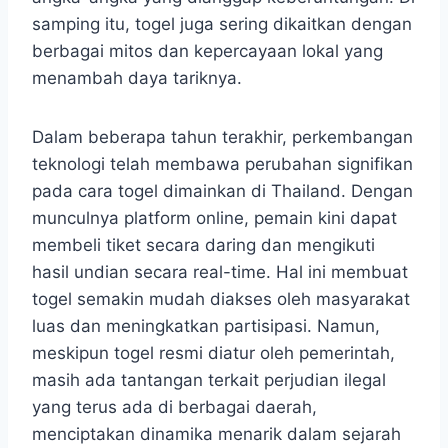
samping itu, togel juga sering dikaitkan dengan
berbagai mitos dan kepercayaan lokal yang
menambah daya tariknya.
Dalam beberapa tahun terakhir, perkembangan
teknologi telah membawa perubahan signifikan
pada cara togel dimainkan di Thailand. Dengan
munculnya platform online, pemain kini dapat
membeli tiket secara daring dan mengikuti
hasil undian secara real-time. Hal ini membuat
togel semakin mudah diakses oleh masyarakat
luas dan meningkatkan partisipasi. Namun,
meskipun togel resmi diatur oleh pemerintah,
masih ada tantangan terkait perjudian ilegal
yang terus ada di berbagai daerah,
menciptakan dinamika menarik dalam sejarah