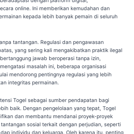
beradaptasi dengan platform digital,
secara online. Ini memberikan kemudahan dan
rmainan kepada lebih banyak pemain di seluruh
anpa tantangan. Regulasi dan pengawasan
atas, yang sering kali mengakibatkan praktik ilegal
bertanggung jawab beroperasi tanpa izin,
mengatasi masalah ini, beberapa organisasi
lai mendorong pentingnya regulasi yang lebih
an integritas permainan.
tensi Togel sebagai sumber pendapatan bagi
ebih baik. Dengan pengelolaan yang tepat, Togel
nifikan dan membantu mendanai proyek-proyek
a tantangan sosial terkait dengan perjudian, seperti
ap individu dan keluarga. Oleh karena itu, penting