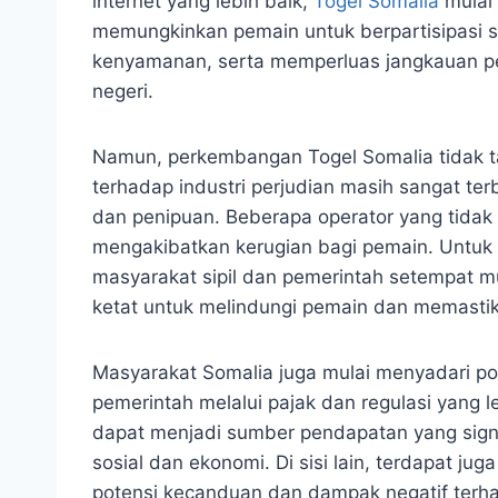
internet yang lebih baik,
Togel Somalia
mulai 
memungkinkan pemain untuk berpartisipasi 
kenyamanan, serta memperluas jangkauan pe
negeri.
Namun, perkembangan Togel Somalia tidak t
terhadap industri perjudian masih sangat terb
dan penipuan. Beberapa operator yang tidak 
mengakibatkan kerugian bagi pemain. Untuk 
masyarakat sipil dan pemerintah setempat mu
ketat untuk melindungi pemain dan memastik
Masyarakat Somalia juga mulai menyadari po
pemerintah melalui pajak dan regulasi yang l
dapat menjadi sumber pendapatan yang sig
sosial dan ekonomi. Di sisi lain, terdapat jug
potensi kecanduan dan dampak negatif terhad