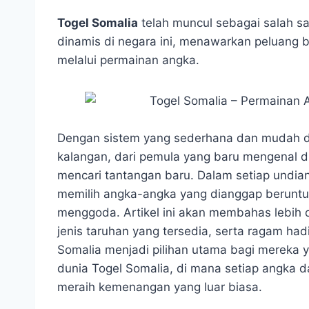
h
a
e
e
k
i
a
c
s
l
y
n
Togel Somalia
telah muncul sebagai salah sa
t
e
s
e
p
e
dinamis di negara ini, menawarkan peluang
s
b
e
g
e
melalui permainan angka.
A
o
n
r
p
o
g
a
p
k
e
m
r
Dengan sistem yang sederhana dan mudah di
kalangan, dari pemula yang baru mengenal 
mencari tantangan baru. Dalam setiap undi
memilih angka-angka yang dianggap berunt
menggoda. Artikel ini akan membahas lebih
jenis taruhan yang tersedia, serta ragam h
Somalia menjadi pilihan utama bagi mereka y
dunia Togel Somalia, di mana setiap angk
meraih kemenangan yang luar biasa.