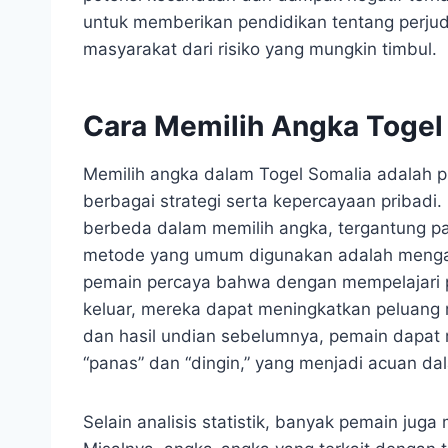
untuk memberikan pendidikan tentang perju
masyarakat dari risiko yang mungkin timbul.
Cara Memilih Angka Togel
Memilih angka dalam Togel Somalia adalah pr
berbagai strategi serta kepercayaan pribadi
berbeda dalam memilih angka, tergantung p
metode yang umum digunakan adalah mengana
pemain percaya bahwa dengan mempelajari p
keluar, mereka dapat meningkatkan peluang 
dan hasil undian sebelumnya, pemain dapat 
“panas” dan “dingin,” yang menjadi acuan da
Selain analisis statistik, banyak pemain jug