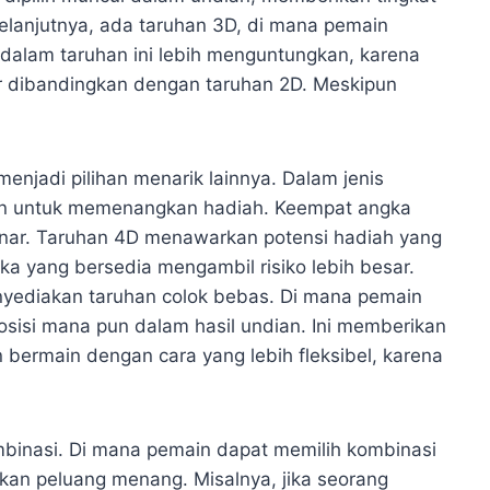
lanjutnya, ada taruhan 3D, di mana pemain
dalam taruhan ini lebih menguntungkan, karena
r dibandingkan dengan taruhan 2D. Meskipun
enjadi pilihan menarik lainnya. Dalam jenis
dan untuk memenangkan hadiah. Keempat angka
enar. Taruhan 4D menawarkan potensi hadiah yang
eka yang bersedia mengambil risiko lebih besar.
enyediakan taruhan colok bebas. Di mana pemain
osisi mana pun dalam hasil undian. Ini memberikan
bermain dengan cara yang lebih fleksibel, karena
mbinasi. Di mana pemain dapat memilih kombinasi
an peluang menang. Misalnya, jika seorang