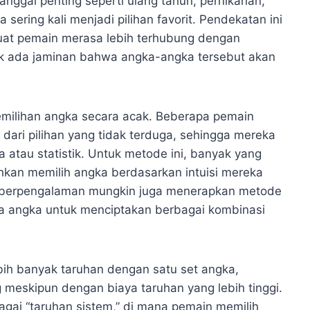
anggal penting seperti ulang tahun, pernikahan,
sering kali menjadi pilihan favorit. Pendekatan ini
at pemain merasa lebih terhubung dengan
ak ada jaminan bahwa angka-angka tersebut akan
emilihan angka secara acak. Beberapa pemain
ari pilihan yang tidak terduga, sehingga mereka
atau statistik. Untuk metode ini, banyak yang
kan memilih angka berdasarkan intuisi mereka
ih berpengalaman mungkin juga menerapkan metode
a angka untuk menciptakan berbagai kombinasi
ih banyak taruhan dengan satu set angka,
eskipun dengan biaya taruhan yang lebih tinggi.
bagai “taruhan sistem,” di mana pemain memilih