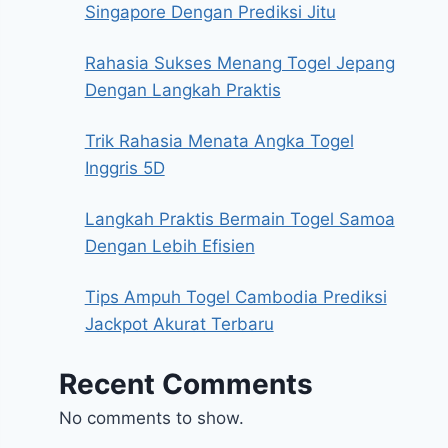
Singapore Dengan Prediksi Jitu
Rahasia Sukses Menang Togel Jepang
Dengan Langkah Praktis
Trik Rahasia Menata Angka Togel
Inggris 5D
Langkah Praktis Bermain Togel Samoa
Dengan Lebih Efisien
Tips Ampuh Togel Cambodia Prediksi
Jackpot Akurat Terbaru
Recent Comments
No comments to show.