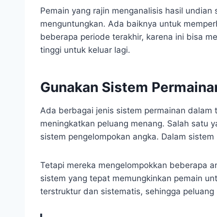
Pemain yang rajin menganalisis hasil undia
menguntungkan. Ada baiknya untuk memperh
beberapa periode terakhir, karena ini bisa m
tinggi untuk keluar lagi.
Gunakan Sistem Permaina
Ada berbagai jenis sistem permainan dalam 
meningkatkan peluang menang. Salah satu ya
sistem pengelompokan angka. Dalam sistem i
Tetapi mereka mengelompokkan beberapa an
sistem yang tepat memungkinkan pemain un
terstruktur dan sistematis, sehingga peluang