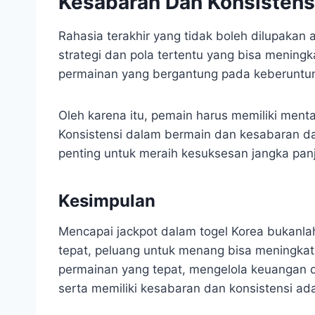
Kesabaran Dan Konsistens
Rahasia terakhir yang tidak boleh dilupakan
strategi dan pola tertentu yang bisa mening
permainan yang bergantung pada keberuntu
Oleh karena itu, pemain harus memiliki ment
Konsistensi dalam bermain dan kesabaran da
penting untuk meraih kesuksesan jangka pan
Kesimpulan
Mencapai jackpot dalam togel Korea bukanla
tepat, peluang untuk menang bisa meningka
permainan yang tepat, mengelola keuangan 
serta memiliki kesabaran dan konsistensi ad