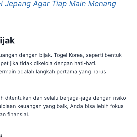
l Jepang Agar Tiap Main Menang
ijak
uangan dengan bijak. Togel Korea, seperti bentuk
t jika tidak dikelola dengan hati-hati.
rmain adalah langkah pertama yang harus
ah ditentukan dan selalu berjaga-jaga dengan risiko
lolaan keuangan yang baik, Anda bisa lebih fokus
n finansial.