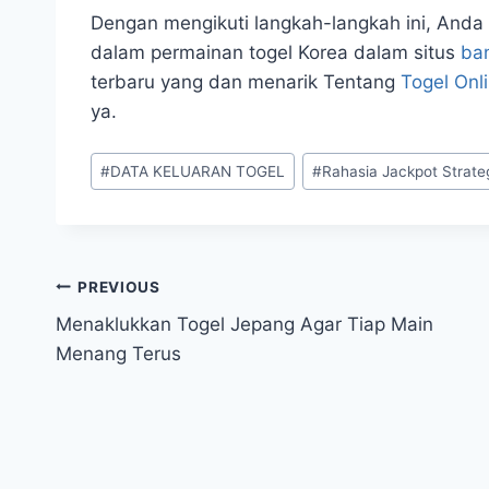
Dengan mengikuti langkah-langkah ini, And
dalam permainan togel Korea dalam situs
ban
terbaru yang dan menarik Tentang
Togel Onl
ya.
Post
#
DATA KELUARAN TOGEL
#
Rahasia Jackpot Strat
Tags:
Post
PREVIOUS
Menaklukkan Togel Jepang Agar Tiap Main
navigation
Menang Terus