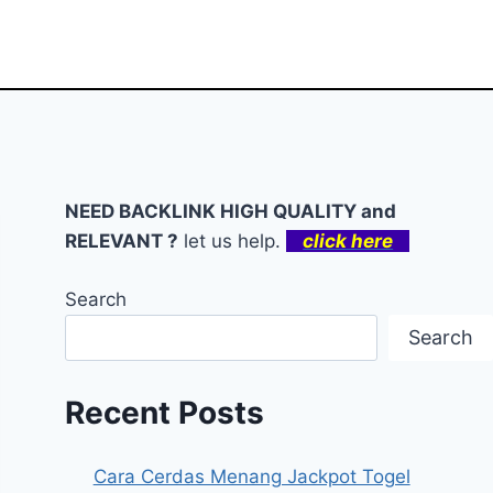
NEED BACKLINK HIGH QUALITY and
RELEVANT ?
let us help.
click here
Search
Search
Recent Posts
Cara Cerdas Menang Jackpot Togel