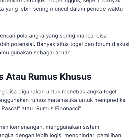
erikan petunjuk. Togel Inggris, seperti banyak
ka yang lebih sering muncul dalam periode waktu
ncari pola angka yang sering muncul bisa
h potensial. Banyak situs togel dan forum diskusi
kamu gunakan sebagai acuan.
s Atau Rumus Khusus
g bisa digunakan untuk menebak angka togel
 menggunakan rumus matematika untuk memprediksi
a Pascal” atau “Rumus Fibonacci”.
amin kemenangan, menggunakan sistem
gka dengan lebih logis, menghindari pemilihan