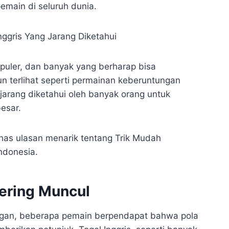
emain di seluruh dunia.
puler, dan banyak yang berharap bisa
 terlihat seperti permainan keberuntungan
 jarang diketahui oleh banyak orang untuk
esar.
s ulasan menarik tentang Trik Mudah
ndonesia.
ering Muncul
ngan, beberapa pemain berpendapat bahwa pola