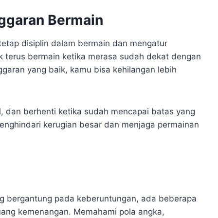
nggaran Bermain
h tetap disiplin dalam bermain dan mengatur
k terus bermain ketika merasa sudah dekat dengan
garan yang baik, kamu bisa kehilangan lebih
, dan berhenti ketika sudah mencapai batas yang
menghindari kerugian besar dan menjaga permainan
ang bergantung pada keberuntungan, ada beberapa
eluang kemenangan. Memahami pola angka,