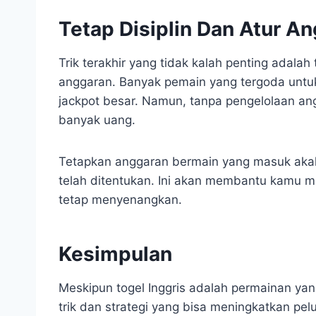
Tetap Disiplin Dan Atur A
Trik terakhir yang tidak kalah penting adala
anggaran. Banyak pemain yang tergoda untu
jackpot besar. Namun, tanpa pengelolaan ang
banyak uang.
Tetapkan anggaran bermain yang masuk akal
telah ditentukan. Ini akan membantu kamu 
tetap menyenangkan.
Kesimpulan
Meskipun togel Inggris adalah permainan y
trik dan strategi yang bisa meningkatkan p