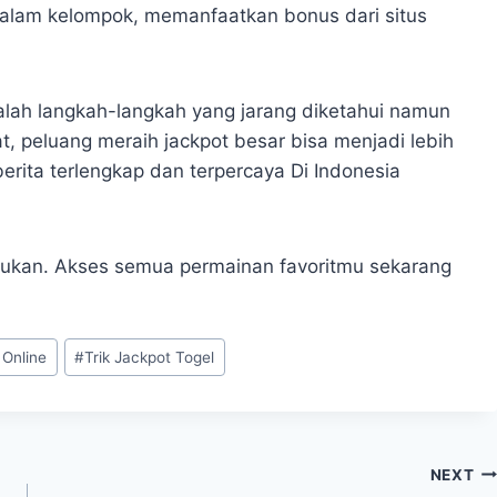
alam kelompok, memanfaatkan bonus dari situs
alah langkah-langkah yang jarang diketahui namun
t, peluang meraih jackpot besar bisa menjadi lebih
 berita terlengkap dan terpercaya Di Indonesia
mukan. Akses semua permainan favoritmu sekarang
 Online
#
Trik Jackpot Togel
NEXT