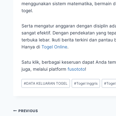
menggunakan sistem matematika, bermain d
togel.
Serta mengatur anggaran dengan disiplin ad
sangat efektif. Dengan pendekatan yang tepa
terbuka lebar. Ikuti berita terkini dan pantau
Hanya di
Togel Online
.
Satu klik, berbagai keseruan dapat Anda te
juga, melalui platform
fusototo
!
Post
#
DATA KELUARAN TOGEL
#
Togel Inggris
#
Togel
Tags:
Post
PREVIOUS