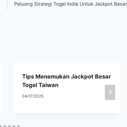
Peluang Strategi Togel India Untuk Jackpot Besar
Tips Menemukan Jackpot Besar
Togel Taiwan
04/17/2025