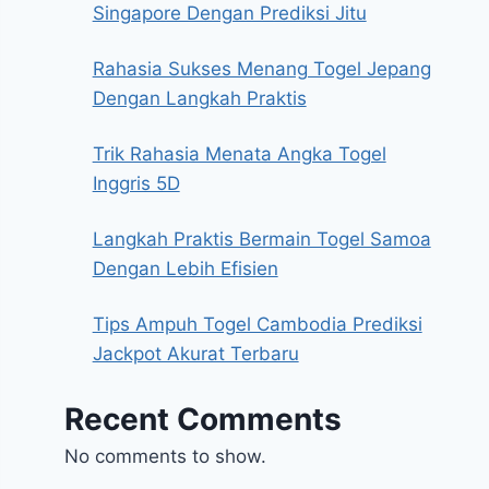
Singapore Dengan Prediksi Jitu
Rahasia Sukses Menang Togel Jepang
Dengan Langkah Praktis
Trik Rahasia Menata Angka Togel
Inggris 5D
Langkah Praktis Bermain Togel Samoa
Dengan Lebih Efisien
Tips Ampuh Togel Cambodia Prediksi
Jackpot Akurat Terbaru
Recent Comments
No comments to show.