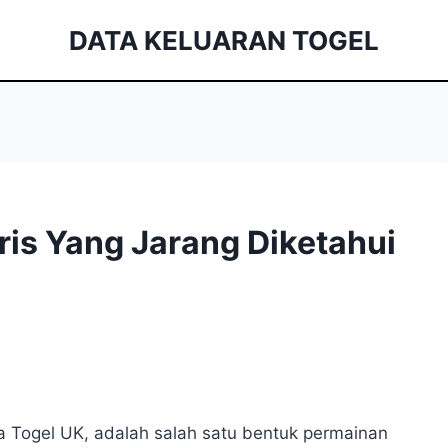
DATA KELUARAN TOGEL
ris Yang Jarang Diketahui
ma Togel UK, adalah salah satu bentuk permainan