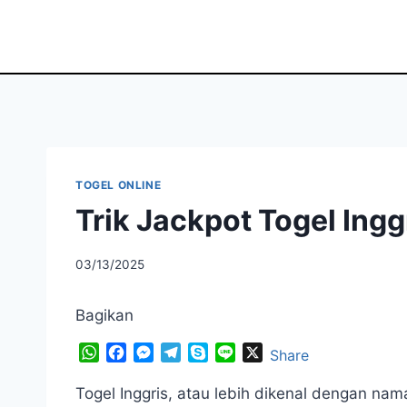
Skip
to
content
TOGEL ONLINE
Trik Jackpot Togel Ingg
03/13/2025
Bagikan
W
F
M
T
S
L
X
Share
h
a
e
e
k
i
a
c
s
l
y
n
Togel Inggris, atau lebih dikenal dengan na