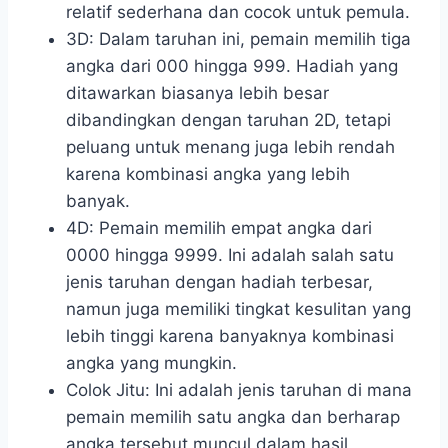
relatif sederhana dan cocok untuk pemula.
3D: Dalam taruhan ini, pemain memilih tiga
angka dari 000 hingga 999. Hadiah yang
ditawarkan biasanya lebih besar
dibandingkan dengan taruhan 2D, tetapi
peluang untuk menang juga lebih rendah
karena kombinasi angka yang lebih
banyak.
4D: Pemain memilih empat angka dari
0000 hingga 9999. Ini adalah salah satu
jenis taruhan dengan hadiah terbesar,
namun juga memiliki tingkat kesulitan yang
lebih tinggi karena banyaknya kombinasi
angka yang mungkin.
Colok Jitu: Ini adalah jenis taruhan di mana
pemain memilih satu angka dan berharap
angka tersebut muncul dalam hasil