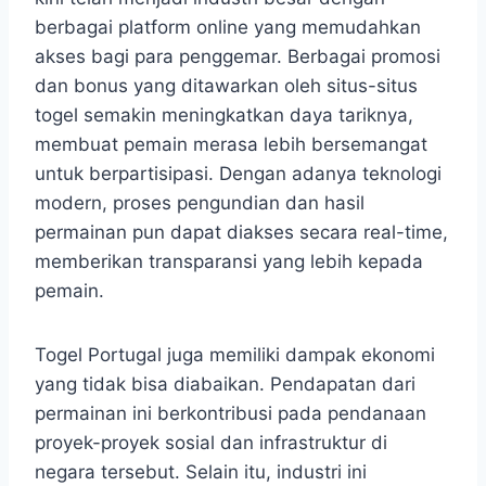
berbagai platform online yang memudahkan
akses bagi para penggemar. Berbagai promosi
dan bonus yang ditawarkan oleh situs-situs
togel semakin meningkatkan daya tariknya,
membuat pemain merasa lebih bersemangat
untuk berpartisipasi. Dengan adanya teknologi
modern, proses pengundian dan hasil
permainan pun dapat diakses secara real-time,
memberikan transparansi yang lebih kepada
pemain.
Togel Portugal juga memiliki dampak ekonomi
yang tidak bisa diabaikan. Pendapatan dari
permainan ini berkontribusi pada pendanaan
proyek-proyek sosial dan infrastruktur di
negara tersebut. Selain itu, industri ini