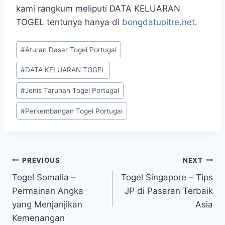
kami rangkum meliputi DATA KELUARAN
TOGEL tentunya hanya di
bongdatuoitre.net
.
Post
#
Aturan Dasar Togel Portugal
Tags:
#
DATA KELUARAN TOGEL
#
Jenis Taruhan Togel Portugal
#
Perkembangan Togel Portugal
Post
PREVIOUS
NEXT
Togel Somalia –
Togel Singapore – Tips
navigation
Permainan Angka
JP di Pasaran Terbaik
yang Menjanjikan
Asia
Kemenangan