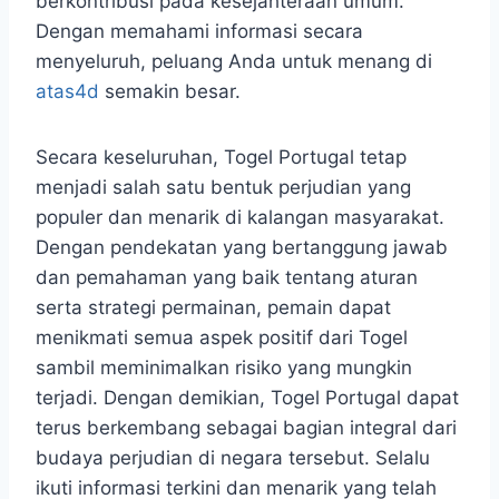
berkontribusi pada kesejahteraan umum.
Dengan memahami informasi secara
menyeluruh, peluang Anda untuk menang di
atas4d
semakin besar.
Secara keseluruhan, Togel Portugal tetap
menjadi salah satu bentuk perjudian yang
populer dan menarik di kalangan masyarakat.
Dengan pendekatan yang bertanggung jawab
dan pemahaman yang baik tentang aturan
serta strategi permainan, pemain dapat
menikmati semua aspek positif dari Togel
sambil meminimalkan risiko yang mungkin
terjadi. Dengan demikian, Togel Portugal dapat
terus berkembang sebagai bagian integral dari
budaya perjudian di negara tersebut. Selalu
ikuti informasi terkini dan menarik yang telah