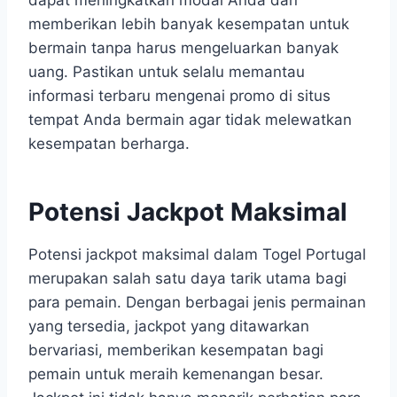
dapat meningkatkan modal Anda dan
memberikan lebih banyak kesempatan untuk
bermain tanpa harus mengeluarkan banyak
uang. Pastikan untuk selalu memantau
informasi terbaru mengenai promo di situs
tempat Anda bermain agar tidak melewatkan
kesempatan berharga.
Potensi Jackpot Maksimal
Potensi jackpot maksimal dalam Togel Portugal
merupakan salah satu daya tarik utama bagi
para pemain. Dengan berbagai jenis permainan
yang tersedia, jackpot yang ditawarkan
bervariasi, memberikan kesempatan bagi
pemain untuk meraih kemenangan besar.