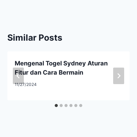
Similar Posts
Mengenal Togel Sydney Aturan
Fitur dan Cara Bermain
11/27/2024