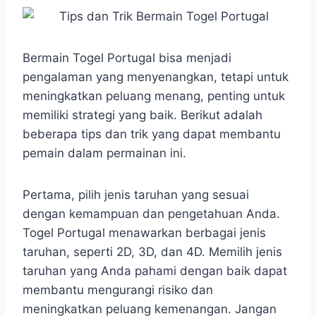
Bermain Togel Portugal bisa menjadi
pengalaman yang menyenangkan, tetapi untuk
meningkatkan peluang menang, penting untuk
memiliki strategi yang baik. Berikut adalah
beberapa tips dan trik yang dapat membantu
pemain dalam permainan ini.
Pertama, pilih jenis taruhan yang sesuai
dengan kemampuan dan pengetahuan Anda.
Togel Portugal menawarkan berbagai jenis
taruhan, seperti 2D, 3D, dan 4D. Memilih jenis
taruhan yang Anda pahami dengan baik dapat
membantu mengurangi risiko dan
meningkatkan peluang kemenangan. Jangan