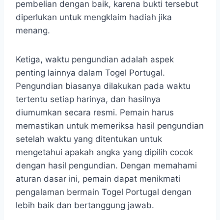
pembelian dengan baik, karena bukti tersebut
diperlukan untuk mengklaim hadiah jika
menang.
Ketiga, waktu pengundian adalah aspek
penting lainnya dalam Togel Portugal.
Pengundian biasanya dilakukan pada waktu
tertentu setiap harinya, dan hasilnya
diumumkan secara resmi. Pemain harus
memastikan untuk memeriksa hasil pengundian
setelah waktu yang ditentukan untuk
mengetahui apakah angka yang dipilih cocok
dengan hasil pengundian. Dengan memahami
aturan dasar ini, pemain dapat menikmati
pengalaman bermain Togel Portugal dengan
lebih baik dan bertanggung jawab.