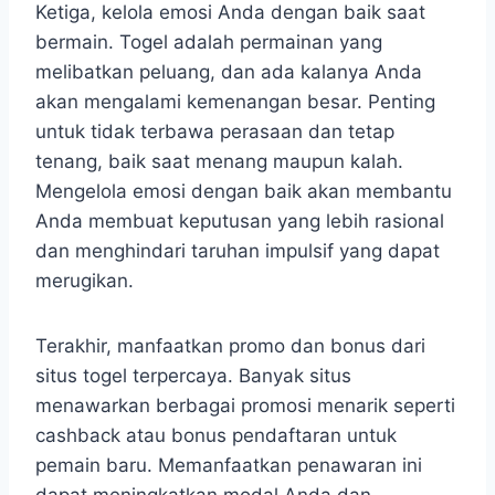
Ketiga, kelola emosi Anda dengan baik saat
bermain. Togel adalah permainan yang
melibatkan peluang, dan ada kalanya Anda
akan mengalami kemenangan besar. Penting
untuk tidak terbawa perasaan dan tetap
tenang, baik saat menang maupun kalah.
Mengelola emosi dengan baik akan membantu
Anda membuat keputusan yang lebih rasional
dan menghindari taruhan impulsif yang dapat
merugikan.
Terakhir, manfaatkan promo dan bonus dari
situs togel terpercaya. Banyak situs
menawarkan berbagai promosi menarik seperti
cashback atau bonus pendaftaran untuk
pemain baru. Memanfaatkan penawaran ini