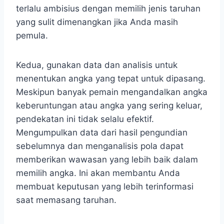
terlalu ambisius dengan memilih jenis taruhan
yang sulit dimenangkan jika Anda masih
pemula.
Kedua, gunakan data dan analisis untuk
menentukan angka yang tepat untuk dipasang.
Meskipun banyak pemain mengandalkan angka
keberuntungan atau angka yang sering keluar,
pendekatan ini tidak selalu efektif.
Mengumpulkan data dari hasil pengundian
sebelumnya dan menganalisis pola dapat
memberikan wawasan yang lebih baik dalam
memilih angka. Ini akan membantu Anda
membuat keputusan yang lebih terinformasi
saat memasang taruhan.