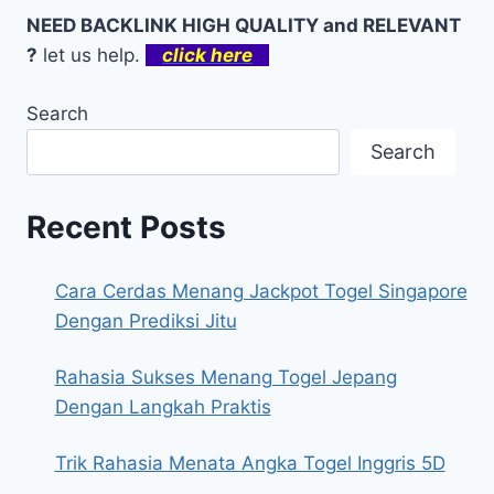
NEED BACKLINK HIGH QUALITY and RELEVANT
?
let us help.
click here
Search
Search
Recent Posts
Cara Cerdas Menang Jackpot Togel Singapore
Dengan Prediksi Jitu
Rahasia Sukses Menang Togel Jepang
Dengan Langkah Praktis
Trik Rahasia Menata Angka Togel Inggris 5D