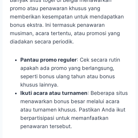
Banyak situs togel di Belgia menawarkan
promo atau penawaran khusus yang
memberikan kesempatan untuk mendapatkan
bonus ekstra. Ini termasuk penawaran
musiman, acara tertentu, atau promosi yang
diadakan secara periodik.
Pantau promo reguler
: Cek secara rutin
apakah ada promo yang berlangsung,
seperti bonus ulang tahun atau bonus
khusus lainnya.
Ikuti acara atau turnamen
: Beberapa situs
menawarkan bonus besar melalui acara
atau turnamen khusus. Pastikan Anda ikut
berpartisipasi untuk memanfaatkan
penawaran tersebut.