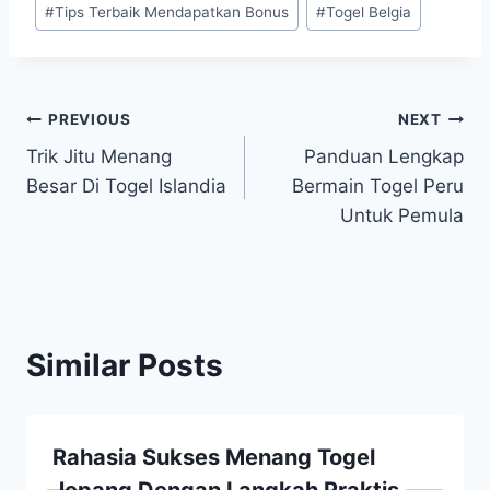
#
Tips Terbaik Mendapatkan Bonus
#
Togel Belgia
Post
PREVIOUS
NEXT
Trik Jitu Menang
Panduan Lengkap
navigation
Besar Di Togel Islandia
Bermain Togel Peru
Untuk Pemula
Similar Posts
Rahasia Sukses Menang Togel