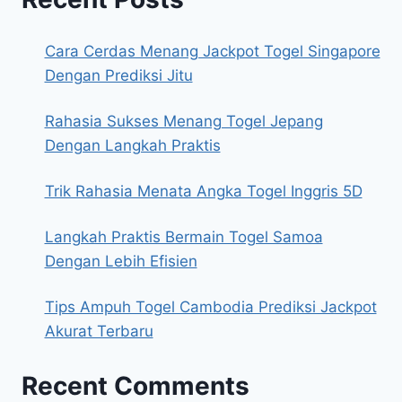
Cara Cerdas Menang Jackpot Togel Singapore
Dengan Prediksi Jitu
Rahasia Sukses Menang Togel Jepang
Dengan Langkah Praktis
Trik Rahasia Menata Angka Togel Inggris 5D
Langkah Praktis Bermain Togel Samoa
Dengan Lebih Efisien
Tips Ampuh Togel Cambodia Prediksi Jackpot
Akurat Terbaru
Recent Comments