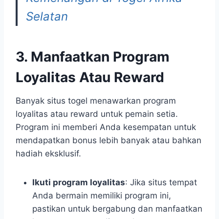
Selatan
3. Manfaatkan Program
Loyalitas Atau Reward
Banyak situs togel menawarkan program
loyalitas atau reward untuk pemain setia.
Program ini memberi Anda kesempatan untuk
mendapatkan bonus lebih banyak atau bahkan
hadiah eksklusif.
Ikuti program loyalitas
: Jika situs tempat
Anda bermain memiliki program ini,
pastikan untuk bergabung dan manfaatkan