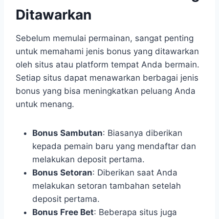
Ditawarkan
Sebelum memulai permainan, sangat penting
untuk memahami jenis bonus yang ditawarkan
oleh situs atau platform tempat Anda bermain.
Setiap situs dapat menawarkan berbagai jenis
bonus yang bisa meningkatkan peluang Anda
untuk menang.
Bonus Sambutan
: Biasanya diberikan
kepada pemain baru yang mendaftar dan
melakukan deposit pertama.
Bonus Setoran
: Diberikan saat Anda
melakukan setoran tambahan setelah
deposit pertama.
Bonus Free Bet
: Beberapa situs juga