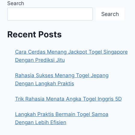
Search
Search
Recent Posts
Cara Cerdas Menang Jackpot Togel Singapore
Dengan Prediksi Jitu
Rahasia Sukses Menang Togel Jepang
Dengan Langkah Praktis
Trik Rahasia Menata Angka Togel Inggris 5D
Langkah Praktis Bermain Togel Samoa
Dengan Lebih Efisien