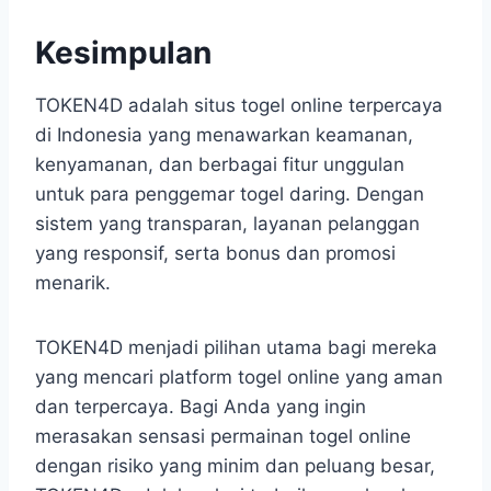
Kesimpulan
TOKEN4D adalah situs togel online terpercaya
di Indonesia yang menawarkan keamanan,
kenyamanan, dan berbagai fitur unggulan
untuk para penggemar togel daring. Dengan
sistem yang transparan, layanan pelanggan
yang responsif, serta bonus dan promosi
menarik.
TOKEN4D menjadi pilihan utama bagi mereka
yang mencari platform togel online yang aman
dan terpercaya. Bagi Anda yang ingin
merasakan sensasi permainan togel online
dengan risiko yang minim dan peluang besar,