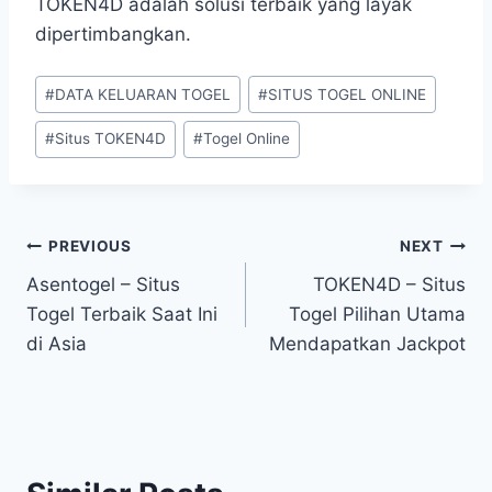
TOKEN4D adalah solusi terbaik yang layak
dipertimbangkan.
Post
#
DATA KELUARAN TOGEL
#
SITUS TOGEL ONLINE
Tags:
#
Situs TOKEN4D
#
Togel Online
Post
PREVIOUS
NEXT
Asentogel – Situs
TOKEN4D – Situs
navigation
Togel Terbaik Saat Ini
Togel Pilihan Utama
di Asia
Mendapatkan Jackpot