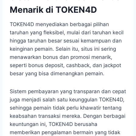
Menarik di TOKEN4D
TOKEN4D menyediakan berbagai pilihan
taruhan yang fleksibel, mulai dari taruhan kecil
hingga taruhan besar sesuai kemampuan dan
keinginan pemain. Selain itu, situs ini sering
menawarkan bonus dan promosi menarik,
seperti bonus deposit, cashback, dan jackpot
besar yang bisa dimenangkan pemain.
Sistem pembayaran yang transparan dan cepat
juga menjadi salah satu keunggulan TOKEN4D,
sehingga pemain tidak perlu khawatir tentang
keabsahan transaksi mereka. Dengan berbagai
keuntungan ini, TOKEN4D berusaha
memberikan pengalaman bermain yang tidak