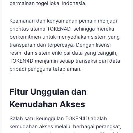
permainan togel lokal Indonesia.
Keamanan dan kenyamanan pemain menjadi
prioritas utama TOKEN4D, sehingga mereka
berkomitmen untuk menyediakan sistem yang
transparan dan terpercaya. Dengan lisensi
resmi dan sistem enkripsi data yang canggih,
TOKEN4D menjamin setiap transaksi dan data
pribadi pengguna tetap aman.
Fitur Unggulan dan
Kemudahan Akses
Salah satu keunggulan TOKEN4D adalah
kemudahan akses melalui berbagai perangkat,