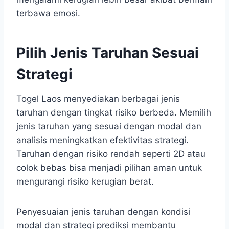
terbawa emosi.
Pilih Jenis Taruhan Sesuai
Strategi
Togel Laos menyediakan berbagai jenis
taruhan dengan tingkat risiko berbeda. Memilih
jenis taruhan yang sesuai dengan modal dan
analisis meningkatkan efektivitas strategi.
Taruhan dengan risiko rendah seperti 2D atau
colok bebas bisa menjadi pilihan aman untuk
mengurangi risiko kerugian berat.
Penyesuaian jenis taruhan dengan kondisi
modal dan strategi prediksi membantu