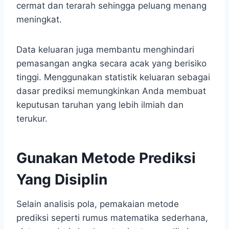
cermat dan terarah sehingga peluang menang
meningkat.
Data keluaran juga membantu menghindari
pemasangan angka secara acak yang berisiko
tinggi. Menggunakan statistik keluaran sebagai
dasar prediksi memungkinkan Anda membuat
keputusan taruhan yang lebih ilmiah dan
terukur.
Gunakan Metode Prediksi
Yang Disiplin
Selain analisis pola, pemakaian metode
prediksi seperti rumus matematika sederhana,