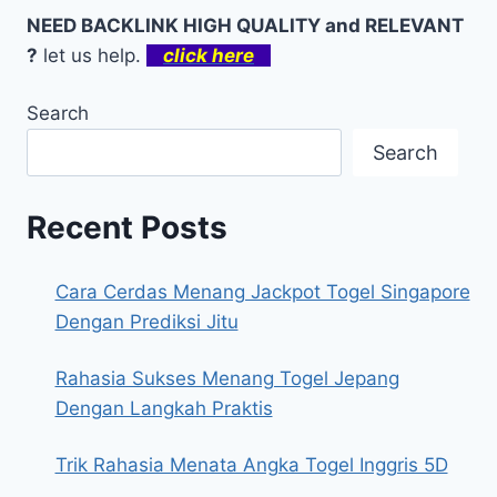
NEED BACKLINK HIGH QUALITY and RELEVANT
?
let us help.
click here
Search
Search
Recent Posts
Cara Cerdas Menang Jackpot Togel Singapore
Dengan Prediksi Jitu
Rahasia Sukses Menang Togel Jepang
Dengan Langkah Praktis
Trik Rahasia Menata Angka Togel Inggris 5D