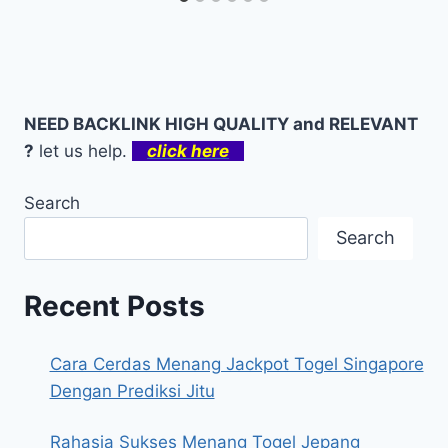
NEED BACKLINK HIGH QUALITY and RELEVANT
?
let us help.
click here
Search
Search
Recent Posts
Cara Cerdas Menang Jackpot Togel Singapore
Dengan Prediksi Jitu
Rahasia Sukses Menang Togel Jepang