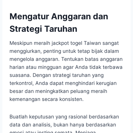
Mengatur Anggaran dan
Strategi Taruhan
Meskipun meraih jackpot togel Taiwan sangat
menggiurkan, penting untuk tetap bijak dalam
mengelola anggaran. Tentukan batas anggaran
harian atau mingguan agar Anda tidak terbawa
suasana. Dengan strategi taruhan yang
terkontrol, Anda dapat menghindari kerugian
besar dan meningkatkan peluang meraih
kemenangan secara konsisten.
Buatlah keputusan yang rasional berdasarkan
data dan analisis, bukan hanya berdasarkan
emosi atau insting semata. Menjaga