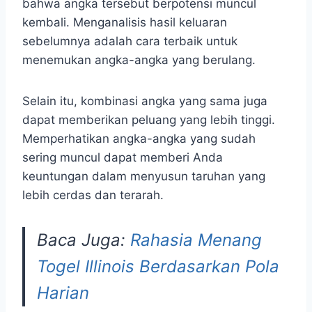
bahwa angka tersebut berpotensi muncul
kembali. Menganalisis hasil keluaran
sebelumnya adalah cara terbaik untuk
menemukan angka-angka yang berulang.
Selain itu, kombinasi angka yang sama juga
dapat memberikan peluang yang lebih tinggi.
Memperhatikan angka-angka yang sudah
sering muncul dapat memberi Anda
keuntungan dalam menyusun taruhan yang
lebih cerdas dan terarah.
Baca Juga:
Rahasia Menang
Togel Illinois Berdasarkan Pola
Harian