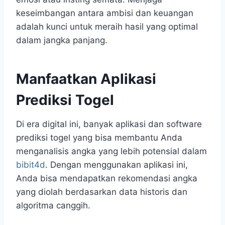
keseimbangan antara ambisi dan keuangan
adalah kunci untuk meraih hasil yang optimal
dalam jangka panjang.
Manfaatkan Aplikasi
Prediksi Togel
Di era digital ini, banyak aplikasi dan software
prediksi togel yang bisa membantu Anda
menganalisis angka yang lebih potensial dalam
bibit4d
. Dengan menggunakan aplikasi ini,
Anda bisa mendapatkan rekomendasi angka
yang diolah berdasarkan data historis dan
algoritma canggih.