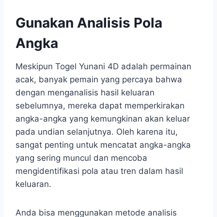
Gunakan Analisis Pola
Angka
Meskipun Togel Yunani 4D adalah permainan
acak, banyak pemain yang percaya bahwa
dengan menganalisis hasil keluaran
sebelumnya, mereka dapat memperkirakan
angka-angka yang kemungkinan akan keluar
pada undian selanjutnya. Oleh karena itu,
sangat penting untuk mencatat angka-angka
yang sering muncul dan mencoba
mengidentifikasi pola atau tren dalam hasil
keluaran.
Anda bisa menggunakan metode analisis