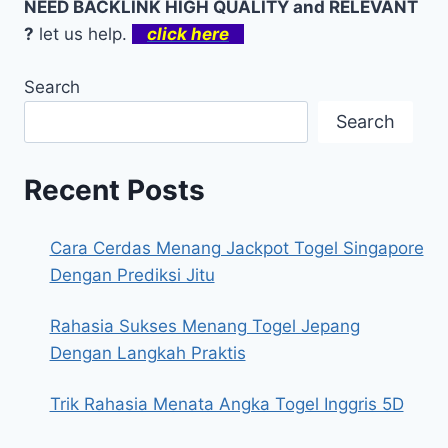
NEED BACKLINK HIGH QUALITY and RELEVANT
?
let us help.
click here
Search
Search
Recent Posts
Cara Cerdas Menang Jackpot Togel Singapore
Dengan Prediksi Jitu
Rahasia Sukses Menang Togel Jepang
Dengan Langkah Praktis
Trik Rahasia Menata Angka Togel Inggris 5D