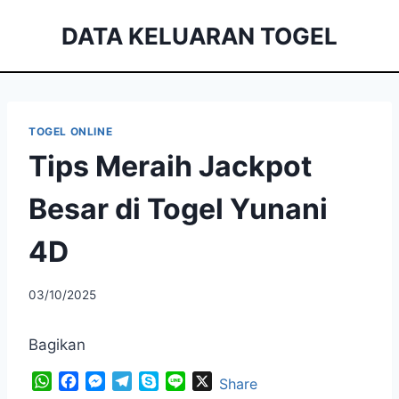
Skip
DATA KELUARAN TOGEL
to
content
TOGEL ONLINE
Tips Meraih Jackpot
Besar di Togel Yunani
4D
03/10/2025
Bagikan
W
F
M
T
S
L
X
Share