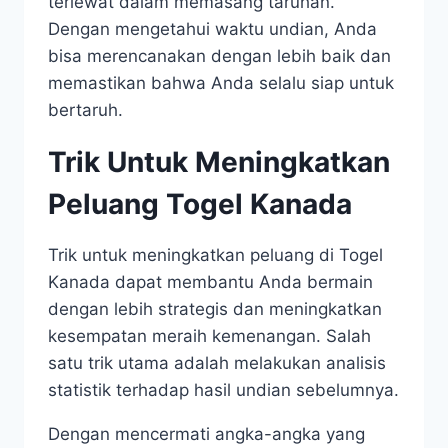
terlewat dalam memasang taruhan.
Dengan mengetahui waktu undian, Anda
bisa merencanakan dengan lebih baik dan
memastikan bahwa Anda selalu siap untuk
bertaruh.
Trik Untuk Meningkatkan
Peluang Togel Kanada
Trik untuk meningkatkan peluang di Togel
Kanada dapat membantu Anda bermain
dengan lebih strategis dan meningkatkan
kesempatan meraih kemenangan. Salah
satu trik utama adalah melakukan analisis
statistik terhadap hasil undian sebelumnya.
Dengan mencermati angka-angka yang