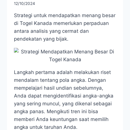
12/10/2024
Strategi untuk mendapatkan menang besar
di Togel Kanada memerlukan perpaduan
antara analisis yang cermat dan
pendekatan yang bijak.
Langkah pertama adalah melakukan riset
mendalam tentang pola angka. Dengan
mempelajari hasil undian sebelumnya,
Anda dapat mengidentifikasi angka-angka
yang sering muncul, yang dikenal sebagai
angka panas. Mengikuti tren ini bisa
memberi Anda keuntungan saat memilih
angka untuk taruhan Anda.