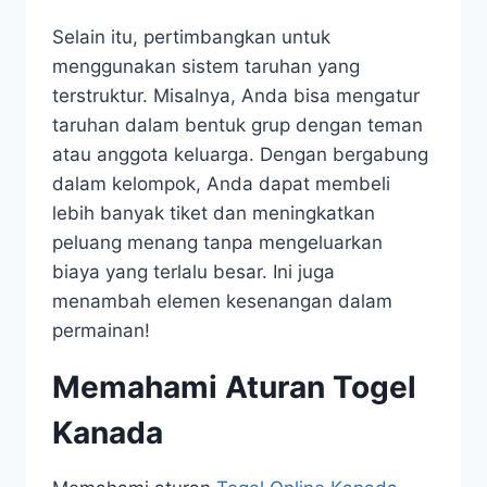
Selain itu, pertimbangkan untuk
menggunakan sistem taruhan yang
terstruktur. Misalnya, Anda bisa mengatur
taruhan dalam bentuk grup dengan teman
atau anggota keluarga. Dengan bergabung
dalam kelompok, Anda dapat membeli
lebih banyak tiket dan meningkatkan
peluang menang tanpa mengeluarkan
biaya yang terlalu besar. Ini juga
menambah elemen kesenangan dalam
permainan!
Memahami Aturan Togel
Kanada