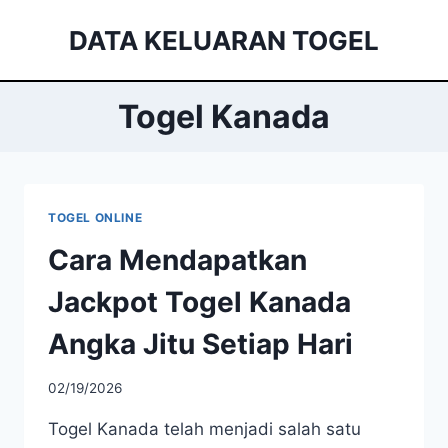
Skip
DATA KELUARAN TOGEL
to
content
Togel Kanada
TOGEL ONLINE
Cara Mendapatkan
Jackpot Togel Kanada
Angka Jitu Setiap Hari
02/19/2026
Togel Kanada telah menjadi salah satu