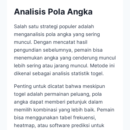
Analisis Pola Angka
Salah satu strategi populer adalah
menganalisis pola angka yang sering
muncul. Dengan mencatat hasil
pengundian sebelumnya, pemain bisa
menemukan angka yang cenderung muncul
lebih sering atau jarang muncul. Metode ini
dikenal sebagai analisis statistik togel.
Penting untuk dicatat bahwa meskipun
togel adalah permainan peluang, pola
angka dapat memberi petunjuk dalam
memilih kombinasi yang lebih baik. Pemain
bisa menggunakan tabel frekuensi,
heatmap, atau software prediksi untuk