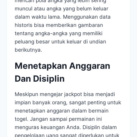
mencari pola angka yang lebih sering
muncul atau angka yang belum keluar
dalam waktu lama. Menggunakan data
historis bisa memberikan gambaran
tentang angka-angka yang memiliki
peluang besar untuk keluar di undian
berikutnya.
Menetapkan Anggaran
Dan Disiplin
Meskipun mengejar jackpot bisa menjadi
impian banyak orang, sangat penting untuk
menetapkan anggaran dalam bermain
togel. Jangan sampai permainan ini
menguras keuangan Anda. Disiplin dalam
pengelolaan uang sangat diperlukan untuk