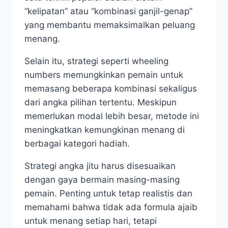
“kelipatan” atau “kombinasi ganjil-genap”
yang membantu memaksimalkan peluang
menang.
Selain itu, strategi seperti wheeling
numbers memungkinkan pemain untuk
memasang beberapa kombinasi sekaligus
dari angka pilihan tertentu. Meskipun
memerlukan modal lebih besar, metode ini
meningkatkan kemungkinan menang di
berbagai kategori hadiah.
Strategi angka jitu harus disesuaikan
dengan gaya bermain masing-masing
pemain. Penting untuk tetap realistis dan
memahami bahwa tidak ada formula ajaib
untuk menang setiap hari, tetapi