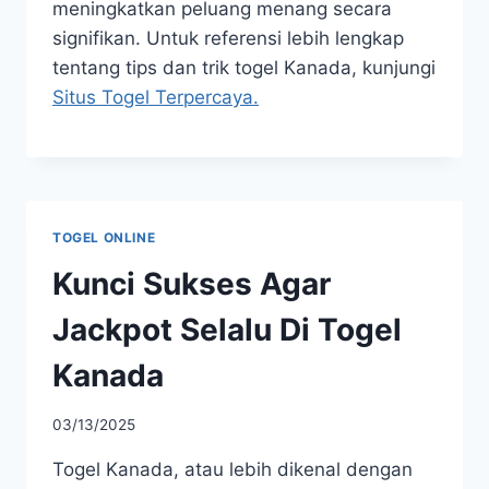
meningkatkan peluang menang secara
signifikan. Untuk referensi lebih lengkap
tentang tips dan trik togel Kanada, kunjungi
Situs Togel Terpercaya.
TOGEL ONLINE
Kunci Sukses Agar
Jackpot Selalu Di Togel
Kanada
03/13/2025
Togel Kanada, atau lebih dikenal dengan