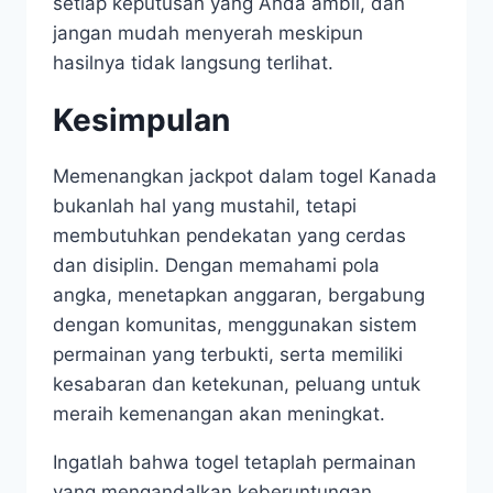
setiap keputusan yang Anda ambil, dan
jangan mudah menyerah meskipun
hasilnya tidak langsung terlihat.
Kesimpulan
Memenangkan jackpot dalam togel Kanada
bukanlah hal yang mustahil, tetapi
membutuhkan pendekatan yang cerdas
dan disiplin. Dengan memahami pola
angka, menetapkan anggaran, bergabung
dengan komunitas, menggunakan sistem
permainan yang terbukti, serta memiliki
kesabaran dan ketekunan, peluang untuk
meraih kemenangan akan meningkat.
Ingatlah bahwa togel tetaplah permainan
yang mengandalkan keberuntungan,