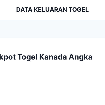
DATA KELUARAN TOGEL
kpot Togel Kanada Angka