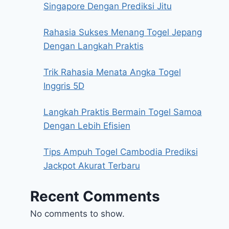
Singapore Dengan Prediksi Jitu
Rahasia Sukses Menang Togel Jepang
Dengan Langkah Praktis
Trik Rahasia Menata Angka Togel
Inggris 5D
Langkah Praktis Bermain Togel Samoa
Dengan Lebih Efisien
Tips Ampuh Togel Cambodia Prediksi
Jackpot Akurat Terbaru
Recent Comments
No comments to show.