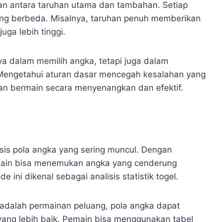
an antara taruhan utama dan tambahan. Setiap
yang berbeda. Misalnya, taruhan penuh memberikan
uga lebih tinggi.
 dalam memilih angka, tetapi juga dalam
Mengetahui aturan dasar mencegah kesalahan yang
n bermain secara menyenangkan dan efektif.
isis pola angka yang sering muncul. Dengan
main bisa menemukan angka yang cenderung
 ini dikenal sebagai analisis statistik togel.
 adalah permainan peluang, pola angka dapat
ang lebih baik. Pemain bisa menggunakan tabel