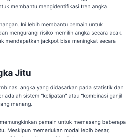
untuk membantu mengidentifikasi tren angka.
nangan. Ini lebih membantu pemain untuk
dan mengurangi risiko memilih angka secara acak.
uk mendapatkan jackpot bisa meningkat secara
ka Jitu
mbinasi angka yang didasarkan pada statistik dan
 adalah sistem “kelipatan” atau “kombinasi ganjil-
uang menang.
bers memungkinkan pemain untuk memasang beberapa
entu. Meskipun memerlukan modal lebih besar,