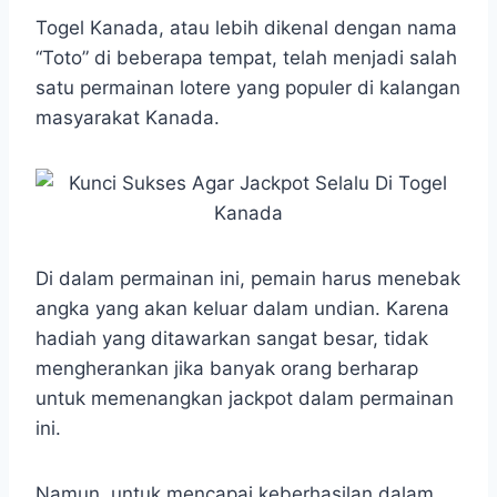
h
a
e
e
k
i
a
c
s
l
y
n
Togel Kanada, atau lebih dikenal dengan nama
t
e
s
e
p
e
“Toto” di beberapa tempat, telah menjadi salah
s
b
e
g
e
satu permainan lotere yang populer di kalangan
A
o
n
r
masyarakat Kanada.
p
o
g
a
p
k
e
m
r
Di dalam permainan ini, pemain harus menebak
angka yang akan keluar dalam undian. Karena
hadiah yang ditawarkan sangat besar, tidak
mengherankan jika banyak orang berharap
untuk memenangkan jackpot dalam permainan
ini.
Namun, untuk mencapai keberhasilan dalam