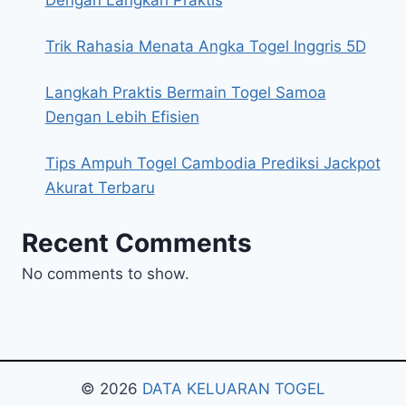
Dengan Langkah Praktis
Trik Rahasia Menata Angka Togel Inggris 5D
Langkah Praktis Bermain Togel Samoa
Dengan Lebih Efisien
Tips Ampuh Togel Cambodia Prediksi Jackpot
Akurat Terbaru
Recent Comments
No comments to show.
© 2026
DATA KELUARAN TOGEL