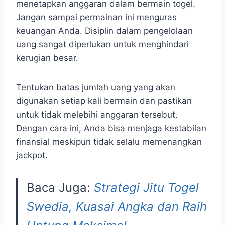
menetapkan anggaran dalam bermain togel.
Jangan sampai permainan ini menguras
keuangan Anda. Disiplin dalam pengelolaan
uang sangat diperlukan untuk menghindari
kerugian besar.
Tentukan batas jumlah uang yang akan
digunakan setiap kali bermain dan pastikan
untuk tidak melebihi anggaran tersebut.
Dengan cara ini, Anda bisa menjaga kestabilan
finansial meskipun tidak selalu memenangkan
jackpot.
Baca Juga:
Strategi Jitu Togel
Swedia, Kuasai Angka dan Raih