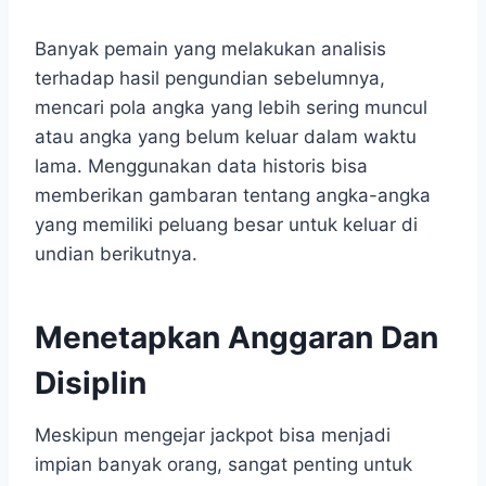
Banyak pemain yang melakukan analisis
terhadap hasil pengundian sebelumnya,
mencari pola angka yang lebih sering muncul
atau angka yang belum keluar dalam waktu
lama. Menggunakan data historis bisa
memberikan gambaran tentang angka-angka
yang memiliki peluang besar untuk keluar di
undian berikutnya.
Menetapkan Anggaran Dan
Disiplin
Meskipun mengejar jackpot bisa menjadi
impian banyak orang, sangat penting untuk