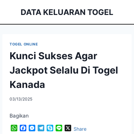
Skip
DATA KELUARAN TOGEL
to
content
TOGEL ONLINE
Kunci Sukses Agar
Jackpot Selalu Di Togel
Kanada
03/13/2025
Bagikan
W
F
M
T
S
L
X
Share