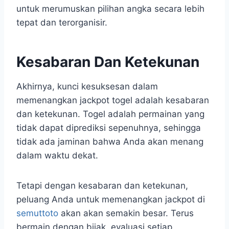
untuk merumuskan pilihan angka secara lebih
tepat dan terorganisir.
Kesabaran Dan Ketekunan
Akhirnya, kunci kesuksesan dalam
memenangkan jackpot togel adalah kesabaran
dan ketekunan. Togel adalah permainan yang
tidak dapat diprediksi sepenuhnya, sehingga
tidak ada jaminan bahwa Anda akan menang
dalam waktu dekat.
Tetapi dengan kesabaran dan ketekunan,
peluang Anda untuk memenangkan jackpot di
semuttoto
akan akan semakin besar. Terus
bermain dengan bijak, evaluasi setiap