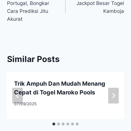
Portugal, Bongkar
Jackpot Besar Togel
Cara Prediksi Jitu
Kamboja
Akurat
Similar Posts
Trik Ampuh Dan Mudah Menang
Cepat di Togel Maroko Pools
07/09/2025