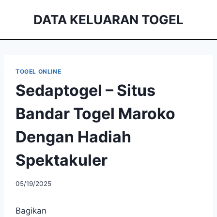
Skip
DATA KELUARAN TOGEL
to
content
TOGEL ONLINE
Sedaptogel – Situs
Bandar Togel Maroko
Dengan Hadiah
Spektakuler
05/19/2025
Bagikan