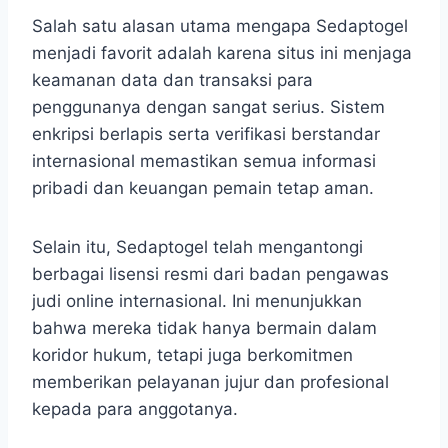
Salah satu alasan utama mengapa Sedaptogel
menjadi favorit adalah karena situs ini menjaga
keamanan data dan transaksi para
penggunanya dengan sangat serius. Sistem
enkripsi berlapis serta verifikasi berstandar
internasional memastikan semua informasi
pribadi dan keuangan pemain tetap aman.
Selain itu, Sedaptogel telah mengantongi
berbagai lisensi resmi dari badan pengawas
judi online internasional. Ini menunjukkan
bahwa mereka tidak hanya bermain dalam
koridor hukum, tetapi juga berkomitmen
memberikan pelayanan jujur dan profesional
kepada para anggotanya.