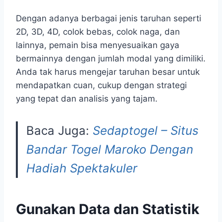
Dengan adanya berbagai jenis taruhan seperti
2D, 3D, 4D, colok bebas, colok naga, dan
lainnya, pemain bisa menyesuaikan gaya
bermainnya dengan jumlah modal yang dimiliki.
Anda tak harus mengejar taruhan besar untuk
mendapatkan cuan, cukup dengan strategi
yang tepat dan analisis yang tajam.
Baca Juga:
Sedaptogel – Situs
Bandar Togel Maroko Dengan
Hadiah Spektakuler
Gunakan Data dan Statistik