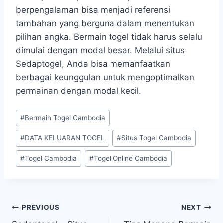
berpengalaman bisa menjadi referensi
tambahan yang berguna dalam menentukan
pilihan angka. Bermain togel tidak harus selalu
dimulai dengan modal besar. Melalui situs
Sedaptogel, Anda bisa memanfaatkan
berbagai keunggulan untuk mengoptimalkan
permainan dengan modal kecil.
Post
#
Bermain Togel Cambodia
Tags:
#
DATA KELUARAN TOGEL
#
Situs Togel Cambodia
#
Togel Cambodia
#
Togel Online Cambodia
Post
PREVIOUS
NEXT