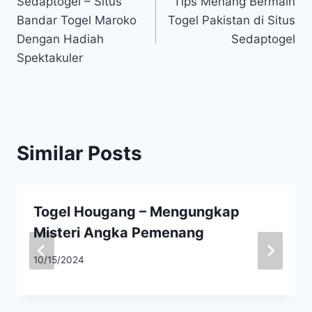
Sedaptogel – Situs
Tips Menang Bermain
navigation
Bandar Togel Maroko
Togel Pakistan di Situs
Dengan Hadiah
Sedaptogel
Spektakuler
Similar Posts
Togel Hougang – Mengungkap
Misteri Angka Pemenang
10/15/2024