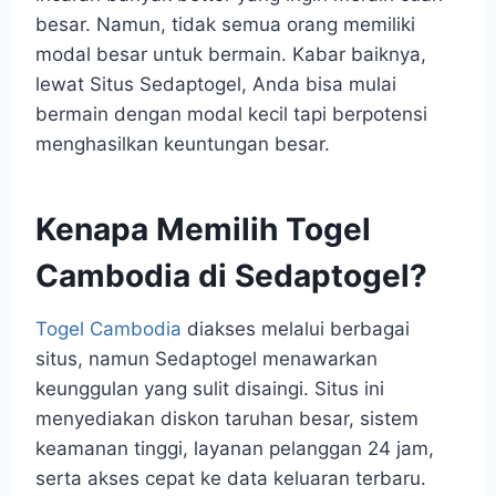
besar. Namun, tidak semua orang memiliki
modal besar untuk bermain. Kabar baiknya,
lewat Situs Sedaptogel, Anda bisa mulai
bermain dengan modal kecil tapi berpotensi
menghasilkan keuntungan besar.
Kenapa Memilih Togel
Cambodia di Sedaptogel?
Togel Cambodia
diakses melalui berbagai
situs, namun Sedaptogel menawarkan
keunggulan yang sulit disaingi. Situs ini
menyediakan diskon taruhan besar, sistem
keamanan tinggi, layanan pelanggan 24 jam,
serta akses cepat ke data keluaran terbaru.