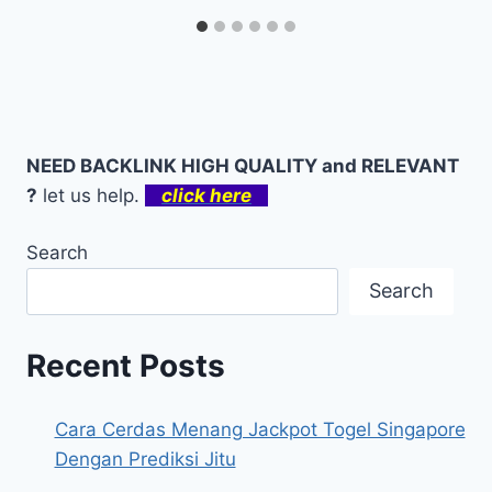
NEED BACKLINK HIGH QUALITY and RELEVANT
?
let us help.
click here
Search
Search
Recent Posts
Cara Cerdas Menang Jackpot Togel Singapore
Dengan Prediksi Jitu