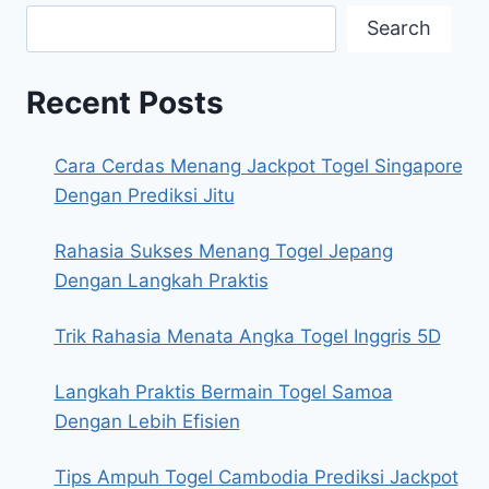
Search
Recent Posts
Cara Cerdas Menang Jackpot Togel Singapore
Dengan Prediksi Jitu
Rahasia Sukses Menang Togel Jepang
Dengan Langkah Praktis
Trik Rahasia Menata Angka Togel Inggris 5D
Langkah Praktis Bermain Togel Samoa
Dengan Lebih Efisien
Tips Ampuh Togel Cambodia Prediksi Jackpot