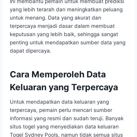
Ini membantu pemain untuk membuat prediksi
yang lebih terarah dan meningkatkan peluang
untuk menang. Data yang akurat dan
terpercaya menjadi dasar dalam membuat
keputusan yang lebih baik, sehingga sangat
penting untuk mendapatkan sumber data yang
dapat dipercaya.
Cara Memperoleh Data
Keluaran yang Terpercaya
Untuk mendapatkan data keluaran yang
terpercaya, pemain perlu mencari sumber
informasi yang resmi dan sudah teruji. Banyak
situs togel yang menyediakan data keluaran
Togel Sydney Pools, namun tidak semua situs