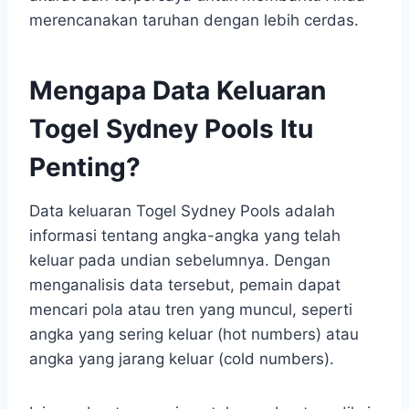
merencanakan taruhan dengan lebih cerdas.
Mengapa Data Keluaran
Togel Sydney Pools Itu
Penting?
Data keluaran Togel Sydney Pools adalah
informasi tentang angka-angka yang telah
keluar pada undian sebelumnya. Dengan
menganalisis data tersebut, pemain dapat
mencari pola atau tren yang muncul, seperti
angka yang sering keluar (hot numbers) atau
angka yang jarang keluar (cold numbers).