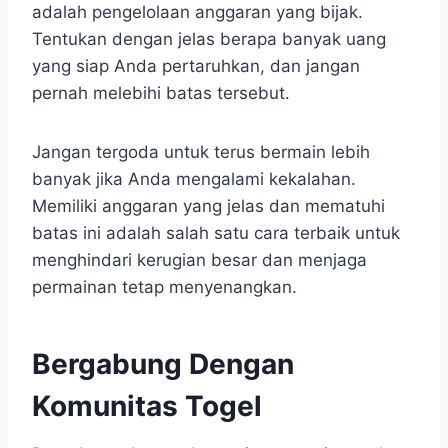
adalah pengelolaan anggaran yang bijak.
Tentukan dengan jelas berapa banyak uang
yang siap Anda pertaruhkan, dan jangan
pernah melebihi batas tersebut.
Jangan tergoda untuk terus bermain lebih
banyak jika Anda mengalami kekalahan.
Memiliki anggaran yang jelas dan mematuhi
batas ini adalah salah satu cara terbaik untuk
menghindari kerugian besar dan menjaga
permainan tetap menyenangkan.
Bergabung Dengan
Komunitas Togel