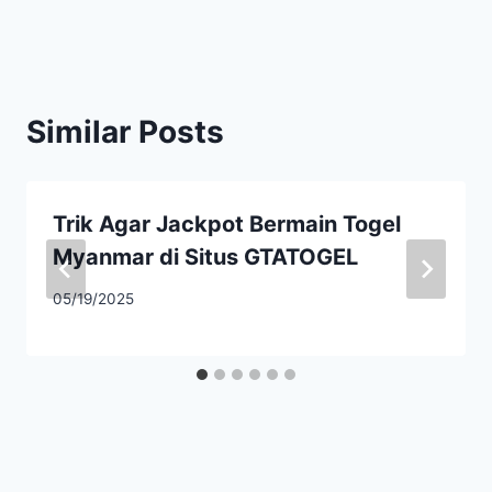
Similar Posts
Trik Agar Jackpot Bermain Togel
Myanmar di Situs GTATOGEL
05/19/2025