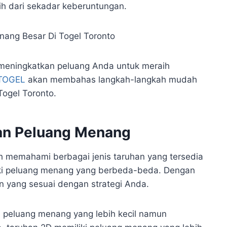
h dari sekadar keberuntungan.
 meningkatkan peluang Anda untuk meraih
TOGEL
akan membahas langkah-langkah mudah
Togel Toronto.
an Peluang Menang
h memahami berbagai jenis taruhan yang tersedia
iliki peluang menang yang berbeda-beda. Dengan
an yang sesuai dengan strategi Anda.
i peluang menang yang lebih kecil namun