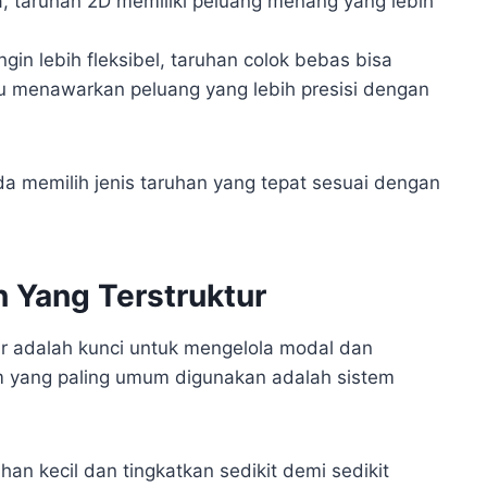
, taruhan 2D memiliki peluang menang yang lebih
ingin lebih fleksibel, taruhan colok bebas bisa
itu menawarkan peluang yang lebih presisi dengan
memilih jenis taruhan yang tepat sesuai dengan
 Yang Terstruktur
r adalah kunci untuk mengelola modal dan
em yang paling umum digunakan adalah sistem
han kecil dan tingkatkan sedikit demi sedikit