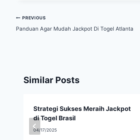
Post
PREVIOUS
Panduan Agar Mudah Jackpot Di Togel Atlanta
navigation
Similar Posts
Strategi Sukses Meraih Jackpot
di Togel Brasil
04/17/2025