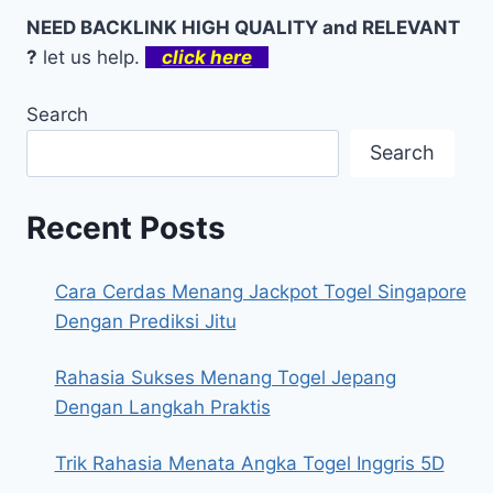
NEED BACKLINK HIGH QUALITY and RELEVANT
?
let us help.
click here
Search
Search
Recent Posts
Cara Cerdas Menang Jackpot Togel Singapore
Dengan Prediksi Jitu
Rahasia Sukses Menang Togel Jepang
Dengan Langkah Praktis
Trik Rahasia Menata Angka Togel Inggris 5D