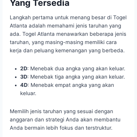
Yang Tersedia
Langkah pertama untuk menang besar di Togel
Atlanta adalah memahami jenis taruhan yang
ada. Togel Atlanta menawarkan beberapa jenis
taruhan, yang masing-masing memiliki cara
kerja dan peluang kemenangan yang berbeda.
2D
: Menebak dua angka yang akan keluar.
3D
: Menebak tiga angka yang akan keluar.
4D
: Menebak empat angka yang akan
keluar.
Memilih jenis taruhan yang sesuai dengan
anggaran dan strategi Anda akan membantu
Anda bermain lebih fokus dan terstruktur.