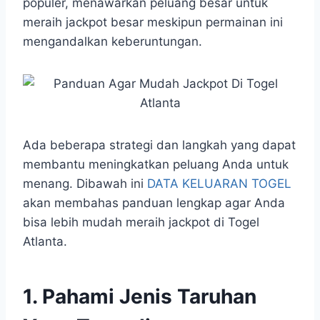
populer, menawarkan peluang besar untuk
s
b
e
g
e
meraih jackpot besar meskipun permainan ini
A
o
n
r
mengandalkan keberuntungan.
p
o
g
a
p
k
e
m
r
Ada beberapa strategi dan langkah yang dapat
membantu meningkatkan peluang Anda untuk
menang. Dibawah ini
DATA KELUARAN TOGEL
akan membahas panduan lengkap agar Anda
bisa lebih mudah meraih jackpot di Togel
Atlanta.
1. Pahami Jenis Taruhan