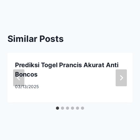
Similar Posts
Prediksi Togel Prancis Akurat Anti
Boncos
03/13/2025