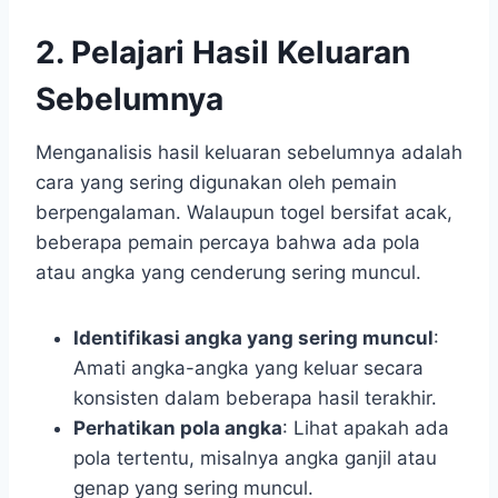
2. Pelajari Hasil Keluaran
Sebelumnya
Menganalisis hasil keluaran sebelumnya adalah
cara yang sering digunakan oleh pemain
berpengalaman. Walaupun togel bersifat acak,
beberapa pemain percaya bahwa ada pola
atau angka yang cenderung sering muncul.
Identifikasi angka yang sering muncul
:
Amati angka-angka yang keluar secara
konsisten dalam beberapa hasil terakhir.
Perhatikan pola angka
: Lihat apakah ada
pola tertentu, misalnya angka ganjil atau
genap yang sering muncul.