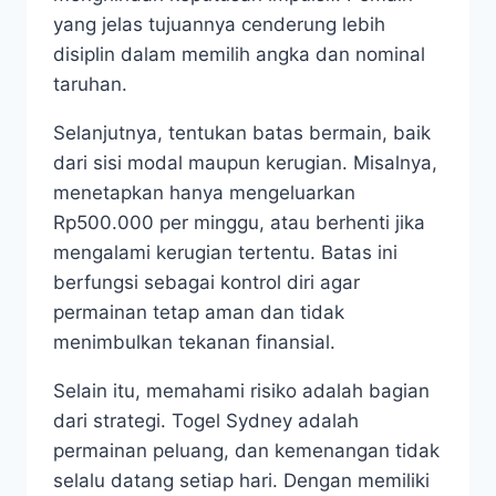
yang jelas tujuannya cenderung lebih
disiplin dalam memilih angka dan nominal
taruhan.
Selanjutnya, tentukan batas bermain, baik
dari sisi modal maupun kerugian. Misalnya,
menetapkan hanya mengeluarkan
Rp500.000 per minggu, atau berhenti jika
mengalami kerugian tertentu. Batas ini
berfungsi sebagai kontrol diri agar
permainan tetap aman dan tidak
menimbulkan tekanan finansial.
Selain itu, memahami risiko adalah bagian
dari strategi. Togel Sydney adalah
permainan peluang, dan kemenangan tidak
selalu datang setiap hari. Dengan memiliki