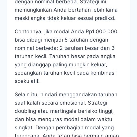
dengan nominal berbeda. Strategi ini
memungkinkan Anda bertahan lebih lama
meski angka tidak keluar sesuai prediksi.
Contohnya, jika modal Anda Rp1.000.000,
bisa dibagi menjadi 5 taruhan dengan
nominal berbeda: 2 taruhan besar dan 3
taruhan kecil. Taruhan besar pada angka
yang dianggap paling mungkin keluar,
sedangkan taruhan kecil pada kombinasi
spekulatif.
Selain itu, hindari menggandakan taruhan
saat kalah secara emosional. Strategi
doubling atau martingale berisiko tinggi,
dan bisa menguras modal dalam waktu
singkat. Dengan pembagian modal yang
terencana, Anda tetap bisa bermain aman