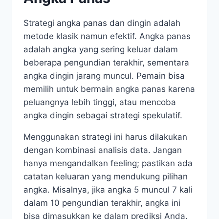
Strategi angka panas dan dingin adalah
metode klasik namun efektif. Angka panas
adalah angka yang sering keluar dalam
beberapa pengundian terakhir, sementara
angka dingin jarang muncul. Pemain bisa
memilih untuk bermain angka panas karena
peluangnya lebih tinggi, atau mencoba
angka dingin sebagai strategi spekulatif.
Menggunakan strategi ini harus dilakukan
dengan kombinasi analisis data. Jangan
hanya mengandalkan feeling; pastikan ada
catatan keluaran yang mendukung pilihan
angka. Misalnya, jika angka 5 muncul 7 kali
dalam 10 pengundian terakhir, angka ini
bisa dimasukkan ke dalam prediksi Anda.