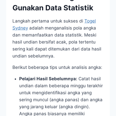
Gunakan Data Statistik
Langkah pertama untuk sukses di
Togel
Sydney
adalah menganalisis pola angka
dan memanfaatkan data statistik. Meski
hasil undian bersifat acak, pola tertentu
sering kali dapat ditemukan dari data hasil
undian sebelumnya.
Berikut beberapa tips untuk analisis angka:
Pelajari Hasil Sebelumnya:
Catat hasil
undian dalam beberapa minggu terakhir
untuk mengidentifikasi angka yang
sering muncul (angka panas) dan angka
yang jarang keluar (angka dingin).
Angka panas biasanya memiliki