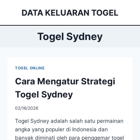
Skip
DATA KELUARAN TOGEL
to
content
Togel Sydney
TOGEL ONLINE
Cara Mengatur Strategi
Togel Sydney
02/16/2026
Togel Sydney adalah salah satu permainan
angka yang populer di Indonesia dan
banyak diminati oleh para penggemar togel