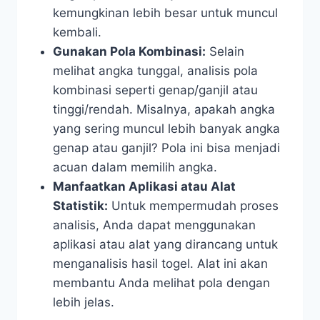
kemungkinan lebih besar untuk muncul
kembali.
Gunakan Pola Kombinasi:
Selain
melihat angka tunggal, analisis pola
kombinasi seperti genap/ganjil atau
tinggi/rendah. Misalnya, apakah angka
yang sering muncul lebih banyak angka
genap atau ganjil? Pola ini bisa menjadi
acuan dalam memilih angka.
Manfaatkan Aplikasi atau Alat
Statistik:
Untuk mempermudah proses
analisis, Anda dapat menggunakan
aplikasi atau alat yang dirancang untuk
menganalisis hasil togel. Alat ini akan
membantu Anda melihat pola dengan
lebih jelas.