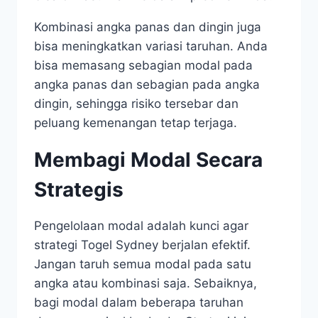
Kombinasi angka panas dan dingin juga
bisa meningkatkan variasi taruhan. Anda
bisa memasang sebagian modal pada
angka panas dan sebagian pada angka
dingin, sehingga risiko tersebar dan
peluang kemenangan tetap terjaga.
Membagi Modal Secara
Strategis
Pengelolaan modal adalah kunci agar
strategi Togel Sydney berjalan efektif.
Jangan taruh semua modal pada satu
angka atau kombinasi saja. Sebaiknya,
bagi modal dalam beberapa taruhan