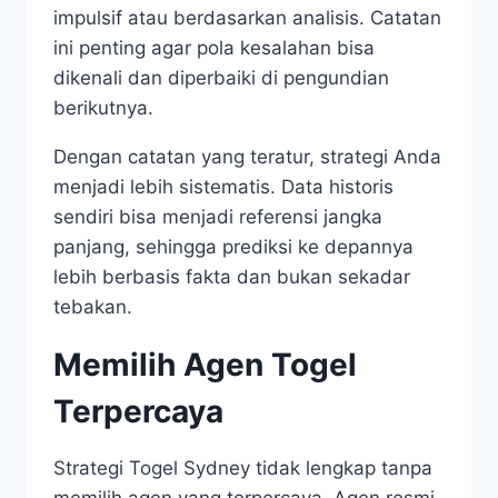
impulsif atau berdasarkan analisis. Catatan
ini penting agar pola kesalahan bisa
dikenali dan diperbaiki di pengundian
berikutnya.
Dengan catatan yang teratur, strategi Anda
menjadi lebih sistematis. Data historis
sendiri bisa menjadi referensi jangka
panjang, sehingga prediksi ke depannya
lebih berbasis fakta dan bukan sekadar
tebakan.
Memilih Agen Togel
Terpercaya
Strategi Togel Sydney tidak lengkap tanpa
memilih agen yang terpercaya. Agen resmi