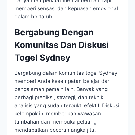
hanya memperkuat mental bermain tapi
memberi sensasi dan kepuasan emosional
dalam bertaruh.
Bergabung Dengan
Komunitas Dan Diskusi
Togel Sydney
Bergabung dalam komunitas togel Sydney
memberi Anda kesempatan belajar dari
pengalaman pemain lain. Banyak yang
berbagi prediksi, strategi, dan teknik
analisis yang sudah terbukti efektif. Diskusi
kelompok ini memberikan wawasan
tambahan dan membuka peluang
mendapatkan bocoran angka jitu.