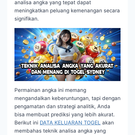
analisa angka yang tepat dapat
meningkatkan peluang kemenangan secara
signifikan.
Permainan angka ini memang
mengandalkan keberuntungan, tapi dengan
pengamatan dan strategi analitik, Anda
bisa membuat prediksi yang lebih akurat.
Berikut ini
DATA KELUARAN TOGEL
akan
membahas teknik analisa angka yang