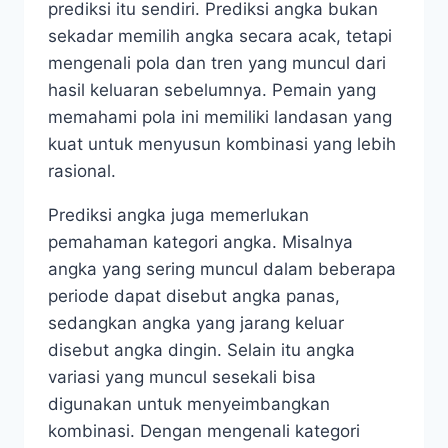
prediksi itu sendiri. Prediksi angka bukan
sekadar memilih angka secara acak, tetapi
mengenali pola dan tren yang muncul dari
hasil keluaran sebelumnya. Pemain yang
memahami pola ini memiliki landasan yang
kuat untuk menyusun kombinasi yang lebih
rasional.
Prediksi angka juga memerlukan
pemahaman kategori angka. Misalnya
angka yang sering muncul dalam beberapa
periode dapat disebut angka panas,
sedangkan angka yang jarang keluar
disebut angka dingin. Selain itu angka
variasi yang muncul sesekali bisa
digunakan untuk menyeimbangkan
kombinasi. Dengan mengenali kategori