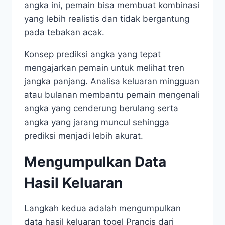
angka ini, pemain bisa membuat kombinasi
yang lebih realistis dan tidak bergantung
pada tebakan acak.
Konsep prediksi angka yang tepat
mengajarkan pemain untuk melihat tren
jangka panjang. Analisa keluaran mingguan
atau bulanan membantu pemain mengenali
angka yang cenderung berulang serta
angka yang jarang muncul sehingga
prediksi menjadi lebih akurat.
Mengumpulkan Data
Hasil Keluaran
Langkah kedua adalah mengumpulkan
data hasil keluaran togel Prancis dari