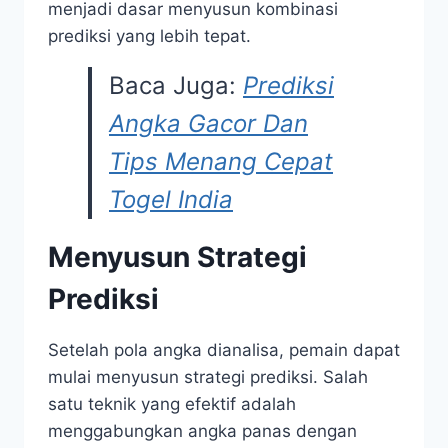
menjadi dasar menyusun kombinasi
prediksi yang lebih tepat.
Baca Juga:
Prediksi
Angka Gacor Dan
Tips Menang Cepat
Togel India
Menyusun Strategi
Prediksi
Setelah pola angka dianalisa, pemain dapat
mulai menyusun strategi prediksi. Salah
satu teknik yang efektif adalah
menggabungkan angka panas dengan