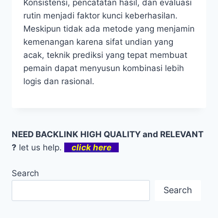
Konsistensi, pencatatan hasil, dan evaluasi
rutin menjadi faktor kunci keberhasilan.
Meskipun tidak ada metode yang menjamin
kemenangan karena sifat undian yang
acak, teknik prediksi yang tepat membuat
pemain dapat menyusun kombinasi lebih
logis dan rasional.
NEED BACKLINK HIGH QUALITY and RELEVANT
?
let us help.
click here
Search
Search