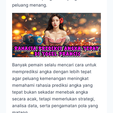
peluang menang.
Banyak pemain selalu mencari cara untuk
memprediksi angka dengan lebih tepat
agar peluang kemenangan meningkat
memahami rahasia prediksi angka yang
tepat bukan sekadar menebak angka
secara acak, tetapi memerlukan strategi,
analisa data, serta pengamatan pola yang
matang.