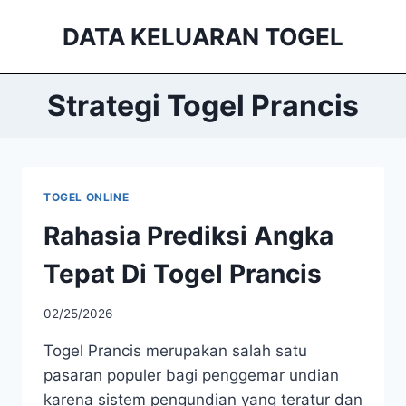
Skip
DATA KELUARAN TOGEL
to
content
Strategi Togel Prancis
TOGEL ONLINE
Rahasia Prediksi Angka
Tepat Di Togel Prancis
02/25/2026
Togel Prancis merupakan salah satu
pasaran populer bagi penggemar undian
karena sistem pengundian yang teratur dan