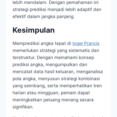
lebih mendalam. Dengan pemahaman ini
strategi prediksi menjadi lebih adaptif dan
efektif dalam jangka panjang.
Kesimpulan
Memprediksi angka tepat di
togel Prancis
memerlukan strategi yang sistematis dan
terstruktur. Dengan memahami konsep
prediksi angka, mengumpulkan dan
mencatat data hasil keluaran, menganalisa
pola angka, menyusun strategi kombinasi
yang seimbang, serta memperhatikan tren
harian atau mingguan, pemain dapat
meningkatkan peluang menang secara
signifikan.