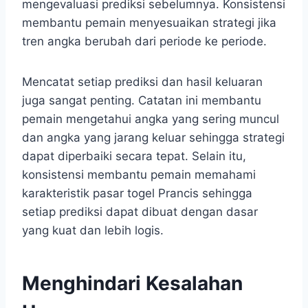
mengevaluasi prediksi sebelumnya. Konsistensi
membantu pemain menyesuaikan strategi jika
tren angka berubah dari periode ke periode.
Mencatat setiap prediksi dan hasil keluaran
juga sangat penting. Catatan ini membantu
pemain mengetahui angka yang sering muncul
dan angka yang jarang keluar sehingga strategi
dapat diperbaiki secara tepat. Selain itu,
konsistensi membantu pemain memahami
karakteristik pasar togel Prancis sehingga
setiap prediksi dapat dibuat dengan dasar
yang kuat dan lebih logis.
Menghindari Kesalahan