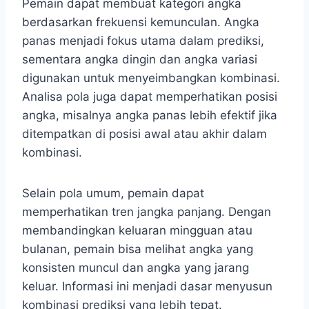
Pemain dapat membuat kategori angka
berdasarkan frekuensi kemunculan. Angka
panas menjadi fokus utama dalam prediksi,
sementara angka dingin dan angka variasi
digunakan untuk menyeimbangkan kombinasi.
Analisa pola juga dapat memperhatikan posisi
angka, misalnya angka panas lebih efektif jika
ditempatkan di posisi awal atau akhir dalam
kombinasi.
Selain pola umum, pemain dapat
memperhatikan tren jangka panjang. Dengan
membandingkan keluaran mingguan atau
bulanan, pemain bisa melihat angka yang
konsisten muncul dan angka yang jarang
keluar. Informasi ini menjadi dasar menyusun
kombinasi prediksi yang lebih tepat.