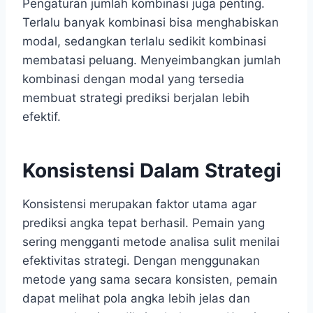
Pengaturan jumlah kombinasi juga penting.
Terlalu banyak kombinasi bisa menghabiskan
modal, sedangkan terlalu sedikit kombinasi
membatasi peluang. Menyeimbangkan jumlah
kombinasi dengan modal yang tersedia
membuat strategi prediksi berjalan lebih
efektif.
Konsistensi Dalam Strategi
Konsistensi merupakan faktor utama agar
prediksi angka tepat berhasil. Pemain yang
sering mengganti metode analisa sulit menilai
efektivitas strategi. Dengan menggunakan
metode yang sama secara konsisten, pemain
dapat melihat pola angka lebih jelas dan