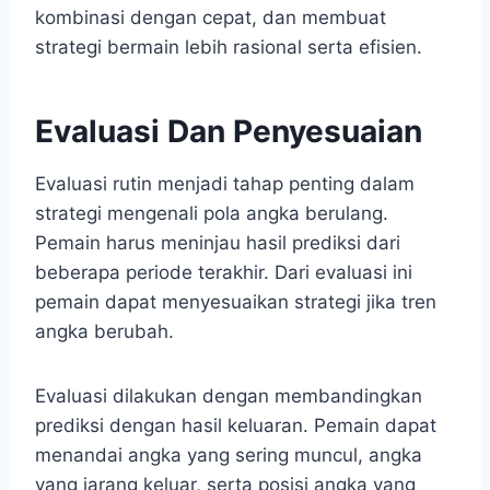
kombinasi dengan cepat, dan membuat
strategi bermain lebih rasional serta efisien.
Evaluasi Dan Penyesuaian
Evaluasi rutin menjadi tahap penting dalam
strategi mengenali pola angka berulang.
Pemain harus meninjau hasil prediksi dari
beberapa periode terakhir. Dari evaluasi ini
pemain dapat menyesuaikan strategi jika tren
angka berubah.
Evaluasi dilakukan dengan membandingkan
prediksi dengan hasil keluaran. Pemain dapat
menandai angka yang sering muncul, angka
yang jarang keluar, serta posisi angka yang