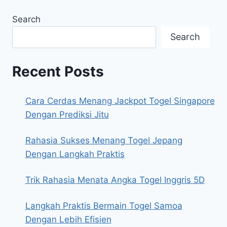
Search
Search
Recent Posts
Cara Cerdas Menang Jackpot Togel Singapore
Dengan Prediksi Jitu
Rahasia Sukses Menang Togel Jepang
Dengan Langkah Praktis
Trik Rahasia Menata Angka Togel Inggris 5D
Langkah Praktis Bermain Togel Samoa
Dengan Lebih Efisien