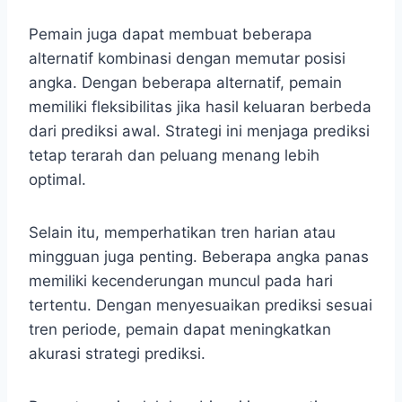
Pemain juga dapat membuat beberapa
alternatif kombinasi dengan memutar posisi
angka. Dengan beberapa alternatif, pemain
memiliki fleksibilitas jika hasil keluaran berbeda
dari prediksi awal. Strategi ini menjaga prediksi
tetap terarah dan peluang menang lebih
optimal.
Selain itu, memperhatikan tren harian atau
mingguan juga penting. Beberapa angka panas
memiliki kecenderungan muncul pada hari
tertentu. Dengan menyesuaikan prediksi sesuai
tren periode, pemain dapat meningkatkan
akurasi strategi prediksi.