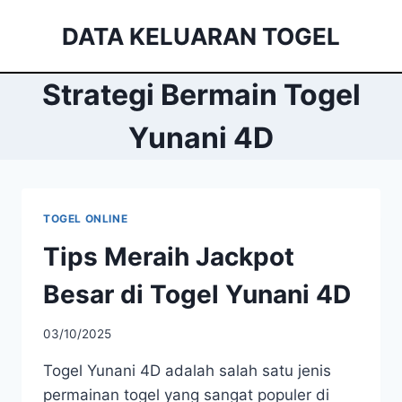
Skip
DATA KELUARAN TOGEL
to
content
Strategi Bermain Togel
Yunani 4D
TOGEL ONLINE
Tips Meraih Jackpot
Besar di Togel Yunani 4D
03/10/2025
Togel Yunani 4D adalah salah satu jenis
permainan togel yang sangat populer di