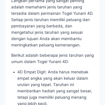
Langkah pertama yang sangat penting
adalah memahami jenis taruhan yang
tersedia dalam permainan Togel Yunani 4D.
Setiap jenis taruhan memiliki peluang dan
pembayaran yang berbeda, dan
mengetahui jenis taruhan yang sesuai
dengan tujuan Anda akan membantu
meningkatkan peluang kemenangan.
Berikut adalah beberapa jenis taruhan yang
umum dalam Togel Yunani 4D:
4D Empat Digit: Anda harus menebak
empat angka yang akan keluar dalam
urutan yang tepat. Taruhan ini
memberikan hadiah yang sangat besar,
tetapi juga memiliki peluang menang
yang lebih kecil.