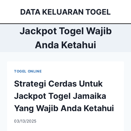
Skip
DATA KELUARAN TOGEL
to
content
Jackpot Togel Wajib
Anda Ketahui
TOGEL ONLINE
Strategi Cerdas Untuk
Jackpot Togel Jamaika
Yang Wajib Anda Ketahui
03/13/2025