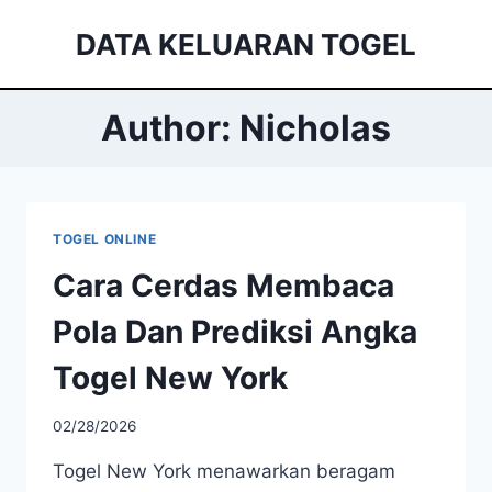
Skip
DATA KELUARAN TOGEL
to
content
Author: Nicholas
TOGEL ONLINE
Cara Cerdas Membaca
Pola Dan Prediksi Angka
Togel New York
02/28/2026
Togel New York menawarkan beragam