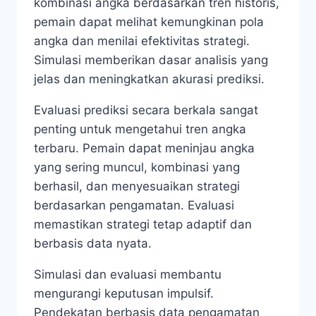
kombinasi angka berdasarkan tren historis,
pemain dapat melihat kemungkinan pola
angka dan menilai efektivitas strategi.
Simulasi memberikan dasar analisis yang
jelas dan meningkatkan akurasi prediksi.
Evaluasi prediksi secara berkala sangat
penting untuk mengetahui tren angka
terbaru. Pemain dapat meninjau angka
yang sering muncul, kombinasi yang
berhasil, dan menyesuaikan strategi
berdasarkan pengamatan. Evaluasi
memastikan strategi tetap adaptif dan
berbasis data nyata.
Simulasi dan evaluasi membantu
mengurangi keputusan impulsif.
Pendekatan berbasis data pengamatan