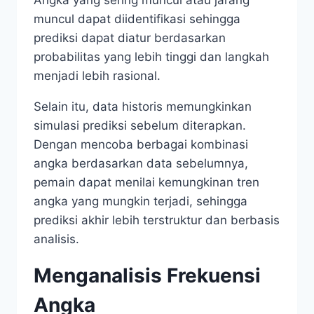
muncul dapat diidentifikasi sehingga
prediksi dapat diatur berdasarkan
probabilitas yang lebih tinggi dan langkah
menjadi lebih rasional.
Selain itu, data historis memungkinkan
simulasi prediksi sebelum diterapkan.
Dengan mencoba berbagai kombinasi
angka berdasarkan data sebelumnya,
pemain dapat menilai kemungkinan tren
angka yang mungkin terjadi, sehingga
prediksi akhir lebih terstruktur dan berbasis
analisis.
Menganalisis Frekuensi
Angka