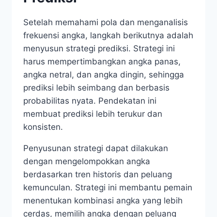
Setelah memahami pola dan menganalisis
frekuensi angka, langkah berikutnya adalah
menyusun strategi prediksi. Strategi ini
harus mempertimbangkan angka panas,
angka netral, dan angka dingin, sehingga
prediksi lebih seimbang dan berbasis
probabilitas nyata. Pendekatan ini
membuat prediksi lebih terukur dan
konsisten.
Penyusunan strategi dapat dilakukan
dengan mengelompokkan angka
berdasarkan tren historis dan peluang
kemunculan. Strategi ini membantu pemain
menentukan kombinasi angka yang lebih
cerdas, memilih angka dengan peluang