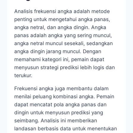
Analisis frekuensi angka adalah metode
penting untuk mengetahui angka panas,
angka netral, dan angka dingin. Angka
panas adalah angka yang sering muncul,
angka netral muncul sesekali, sedangkan
angka dingin jarang muncul. Dengan
memahami kategori ini, pemain dapat
menyusun strategi prediksi lebih logis dan
terukur.
Frekuensi angka juga membantu dalam
menilai peluang kombinasi angka. Pemain
dapat mencatat pola angka panas dan
dingin untuk menyusun prediksi yang
seimbang. Analisis ini memberikan
landasan berbasis data untuk menentukan