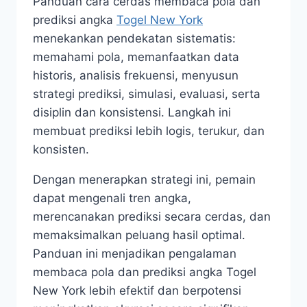
Panduan cara cerdas membaca pola dan
prediksi angka
Togel New York
menekankan pendekatan sistematis:
memahami pola, memanfaatkan data
historis, analisis frekuensi, menyusun
strategi prediksi, simulasi, evaluasi, serta
disiplin dan konsistensi. Langkah ini
membuat prediksi lebih logis, terukur, dan
konsisten.
Dengan menerapkan strategi ini, pemain
dapat mengenali tren angka,
merencanakan prediksi secara cerdas, dan
memaksimalkan peluang hasil optimal.
Panduan ini menjadikan pengalaman
membaca pola dan prediksi angka Togel
New York lebih efektif dan berpotensi