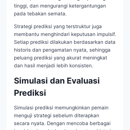
tinggi, dan mengurangi ketergantungan
pada tebakan semata.
Strategi prediksi yang terstruktur juga
membantu menghindari keputusan impulsif.
Setiap prediksi dilakukan berdasarkan data
historis dan pengamatan nyata, sehingga
peluang prediksi yang akurat meningkat
dan hasil menjadi lebih konsisten.
Simulasi dan Evaluasi
Prediksi
Simulasi prediksi memungkinkan pemain
menguji strategi sebelum diterapkan
secara nyata. Dengan mencoba berbagai