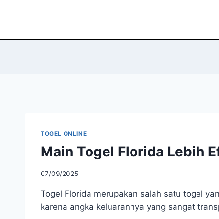
Skip
to
content
TOGEL ONLINE
Main Togel Florida Lebih Ef
07/09/2025
Togel Florida merupakan salah satu togel ya
karena angka keluarannya yang sangat trans