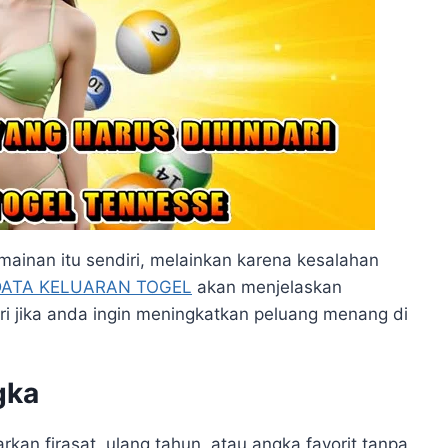
ainan itu sendiri, melainkan karena kesalahan
DATA KELUARAN TOGEL
akan menjelaskan
ri jika anda ingin meningkatkan peluang menang di
gka
an firasat, ulang tahun, atau angka favorit tanpa