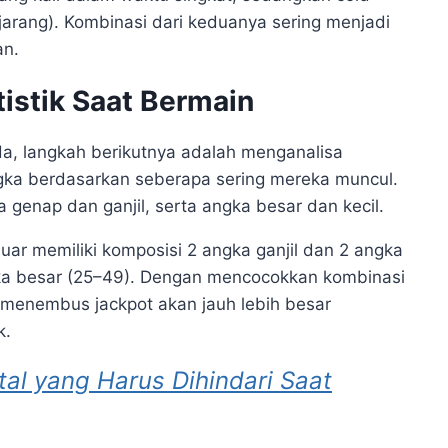
jarang). Kombinasi dari keduanya sering menjadi
an.
istik Saat Bermain
da, langkah berikutnya adalah menganalisa
gka berdasarkan seberapa sering mereka muncul.
 genap dan ganjil, serta angka besar dan kecil.
uar memiliki komposisi 2 angka ganjil dan 2 angka
gka besar (25–49). Dengan mencocokkan kombinasi
 menembus jackpot akan jauh lebih besar
k.
al yang Harus Dihindari Saat