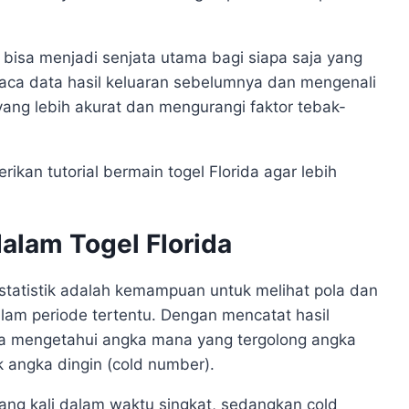
pi bisa menjadi senjata utama bagi siapa saja yang
ca data hasil keluaran sebelumnya dan mengenali
ang lebih akurat dan mengurangi faktor tebak-
kan tutorial bermain togel Florida agar lebih
dalam Togel Florida
tatistik adalah kemampuan untuk melihat pola dan
am periode tertentu. Dengan mencatat hasil
isa mengetahui angka mana yang tergolong angka
 angka dingin (cold number).
ng kali dalam waktu singkat, sedangkan cold