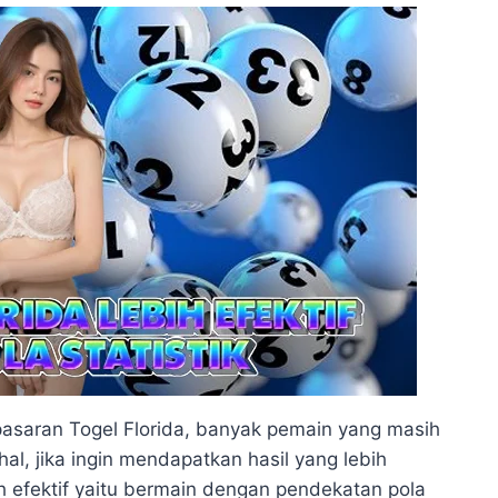
pasaran Togel Florida, banyak pemain yang masih
, jika ingin mendapatkan hasil yang lebih
ih efektif yaitu bermain dengan pendekatan pola