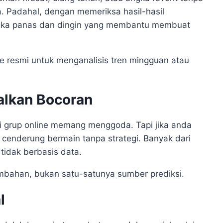
. Padahal, dengan memeriksa hasil-hasil
gka panas dan dingin yang membantu membuat
e resmi untuk menganalisis tren mingguan atau
alkan Bocoran
i grup online memang menggoda. Tapi jika anda
cenderung bermain tanpa strategi. Banyak dari
 tidak berbasis data.
ambahan, bukan satu-satunya sumber prediksi.
l