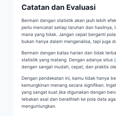
Catatan dan Evaluasi
Bermain dengan statistik akan jauh lebih efek
perlu mencatat setiap taruhan dan hasilnya,
mana yang tidak. Jangan cepat berganti pola j
bukan hanya dalam menganalisa, tapi juga 
Bermain dengan batas harian dan tidak terba
statistik yang matang. Dengan adanya situs
dengan sangat mudah, cepat, dan praktis ole
Dengan pendekatan ini, kamu tidak hanya be
kemungkinan menang secara signifikan. Ingat,
yang sangat kuat jika digunakan dengan benar
tebakan asal dan beralihlah ke pola data agar
menguntungkan.