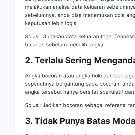
melakukan analisa data keluaran sebelumnya
sebelumnya, anda bisa menemukan pola an
keputusan lebih logis.
Solusi: Gunakan data keluaran togel Tenness
bulanan sebelum memilih angka.
2. Terlalu Sering Mengand
Angka bocoran atau angka hoki dari berbaga
sepenuhnya bergantung pada bocoran, anda 
angka tersebut hanya bersifat spekulatif dan
Solusi: Jadikan bocoran sebagai referensi t
3. Tidak Punya Batas Moda