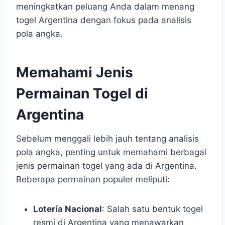
meningkatkan peluang Anda dalam menang
togel Argentina dengan fokus pada analisis
pola angka.
Memahami Jenis
Permainan Togel di
Argentina
Sebelum menggali lebih jauh tentang analisis
pola angka, penting untuk memahami berbagai
jenis permainan togel yang ada di Argentina.
Beberapa permainan populer meliputi:
Lotería Nacional
: Salah satu bentuk togel
resmi di Argentina yang menawarkan