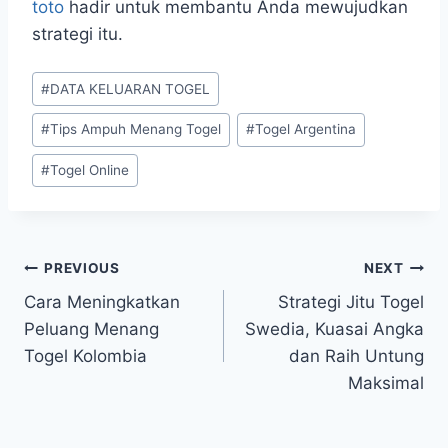
toto
hadir untuk membantu Anda mewujudkan
strategi itu.
Post
#
DATA KELUARAN TOGEL
Tags:
#
Tips Ampuh Menang Togel
#
Togel Argentina
#
Togel Online
Post
PREVIOUS
NEXT
Cara Meningkatkan
Strategi Jitu Togel
navigation
Peluang Menang
Swedia, Kuasai Angka
Togel Kolombia
dan Raih Untung
Maksimal