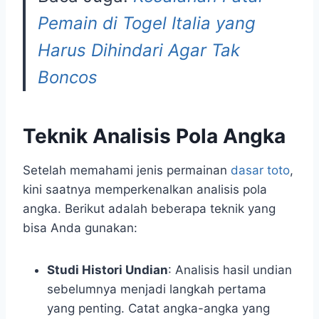
Pemain di Togel Italia yang
Harus Dihindari Agar Tak
Boncos
Teknik Analisis Pola Angka
Setelah memahami jenis permainan
dasar toto
,
kini saatnya memperkenalkan analisis pola
angka. Berikut adalah beberapa teknik yang
bisa Anda gunakan:
Studi Histori Undian
: Analisis hasil undian
sebelumnya menjadi langkah pertama
yang penting. Catat angka-angka yang