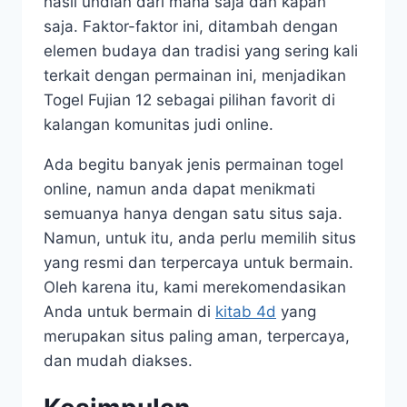
hasil undian dari mana saja dan kapan
saja. Faktor-faktor ini, ditambah dengan
elemen budaya dan tradisi yang sering kali
terkait dengan permainan ini, menjadikan
Togel Fujian 12 sebagai pilihan favorit di
kalangan komunitas judi online.
Ada begitu banyak jenis permainan togel
online, namun anda dapat menikmati
semuanya hanya dengan satu situs saja.
Namun, untuk itu, anda perlu memilih situs
yang resmi dan terpercaya untuk bermain.
Oleh karena itu, kami merekomendasikan
Anda untuk bermain di
kitab 4d
yang
merupakan situs paling aman, terpercaya,
dan mudah diakses.