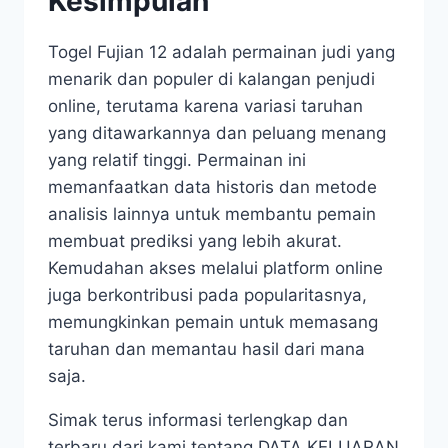
Kesimpulan
Togel Fujian 12 adalah permainan judi yang
menarik dan populer di kalangan penjudi
online, terutama karena variasi taruhan
yang ditawarkannya dan peluang menang
yang relatif tinggi. Permainan ini
memanfaatkan data historis dan metode
analisis lainnya untuk membantu pemain
membuat prediksi yang lebih akurat.
Kemudahan akses melalui platform online
juga berkontribusi pada popularitasnya,
memungkinkan pemain untuk memasang
taruhan dan memantau hasil dari mana
saja.
Simak terus informasi terlengkap dan
terbaru dari kami tentang DATA KELUARAN