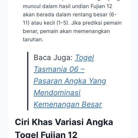
muncul dalam hasil undian Fujian 12
akan berada dalam rentang besar (6-
11) atau kecil (1-5). Jika prediksi pemain
benar, pemain akan memenangkan
taruhan.
Baca Juga:
Togel
Tasmania 06 –
Pasaran Angka Yang
Mendominasi
Kemenangan Besar
Ciri Khas Variasi Angka
Togel Fujian 12