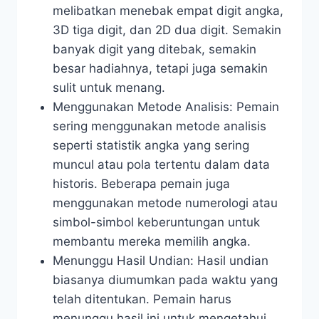
melibatkan menebak empat digit angka,
3D tiga digit, dan 2D dua digit. Semakin
banyak digit yang ditebak, semakin
besar hadiahnya, tetapi juga semakin
sulit untuk menang.
Menggunakan Metode Analisis: Pemain
sering menggunakan metode analisis
seperti statistik angka yang sering
muncul atau pola tertentu dalam data
historis. Beberapa pemain juga
menggunakan metode numerologi atau
simbol-simbol keberuntungan untuk
membantu mereka memilih angka.
Menunggu Hasil Undian: Hasil undian
biasanya diumumkan pada waktu yang
telah ditentukan. Pemain harus
menunggu hasil ini untuk mengetahui