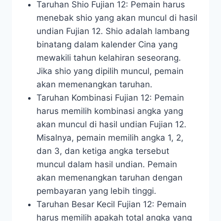
Taruhan Shio Fujian 12: Pemain harus
menebak shio yang akan muncul di hasil
undian Fujian 12. Shio adalah lambang
binatang dalam kalender Cina yang
mewakili tahun kelahiran seseorang.
Jika shio yang dipilih muncul, pemain
akan memenangkan taruhan.
Taruhan Kombinasi Fujian 12: Pemain
harus memilih kombinasi angka yang
akan muncul di hasil undian Fujian 12.
Misalnya, pemain memilih angka 1, 2,
dan 3, dan ketiga angka tersebut
muncul dalam hasil undian. Pemain
akan memenangkan taruhan dengan
pembayaran yang lebih tinggi.
Taruhan Besar Kecil Fujian 12: Pemain
harus memilih apakah total angka yang