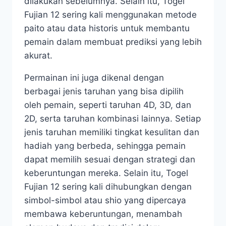
dilakukan sebelumnya. Selain itu, Togel
Fujian 12 sering kali menggunakan metode
paito atau data historis untuk membantu
pemain dalam membuat prediksi yang lebih
akurat.
Permainan ini juga dikenal dengan
berbagai jenis taruhan yang bisa dipilih
oleh pemain, seperti taruhan 4D, 3D, dan
2D, serta taruhan kombinasi lainnya. Setiap
jenis taruhan memiliki tingkat kesulitan dan
hadiah yang berbeda, sehingga pemain
dapat memilih sesuai dengan strategi dan
keberuntungan mereka. Selain itu, Togel
Fujian 12 sering kali dihubungkan dengan
simbol-simbol atau shio yang dipercaya
membawa keberuntungan, menambah