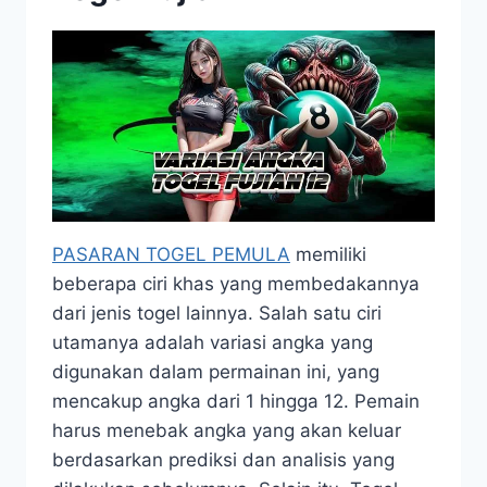
PASARAN TOGEL PEMULA
memiliki
beberapa ciri khas yang membedakannya
dari jenis togel lainnya. Salah satu ciri
utamanya adalah variasi angka yang
digunakan dalam permainan ini, yang
mencakup angka dari 1 hingga 12. Pemain
harus menebak angka yang akan keluar
berdasarkan prediksi dan analisis yang