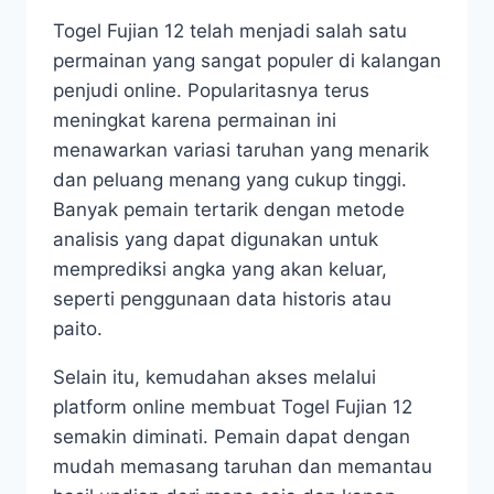
Togel Fujian 12 telah menjadi salah satu
permainan yang sangat populer di kalangan
penjudi online. Popularitasnya terus
meningkat karena permainan ini
menawarkan variasi taruhan yang menarik
dan peluang menang yang cukup tinggi.
Banyak pemain tertarik dengan metode
analisis yang dapat digunakan untuk
memprediksi angka yang akan keluar,
seperti penggunaan data historis atau
paito.
Selain itu, kemudahan akses melalui
platform online membuat Togel Fujian 12
semakin diminati. Pemain dapat dengan
mudah memasang taruhan dan memantau