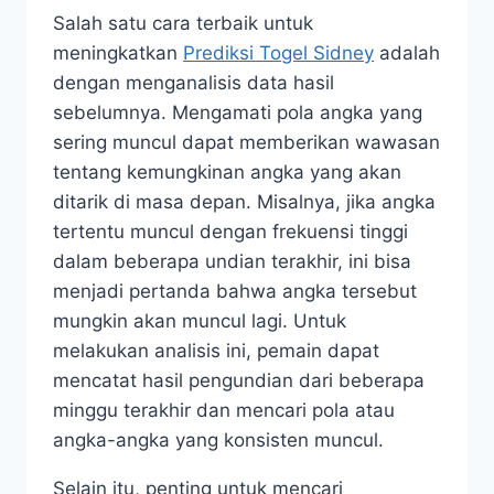
Salah satu cara terbaik untuk
meningkatkan
Prediksi Togel Sidney
adalah
dengan menganalisis data hasil
sebelumnya. Mengamati pola angka yang
sering muncul dapat memberikan wawasan
tentang kemungkinan angka yang akan
ditarik di masa depan. Misalnya, jika angka
tertentu muncul dengan frekuensi tinggi
dalam beberapa undian terakhir, ini bisa
menjadi pertanda bahwa angka tersebut
mungkin akan muncul lagi. Untuk
melakukan analisis ini, pemain dapat
mencatat hasil pengundian dari beberapa
minggu terakhir dan mencari pola atau
angka-angka yang konsisten muncul.
Selain itu, penting untuk mencari