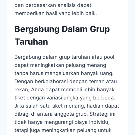
dan berdasarkan analisis dapat
memberikan hasil yang lebih baik.
Bergabung Dalam Grup
Taruhan
Bergabung dalam grup taruhan atau pool
dapat meningkatkan peluang menang
tanpa harus mengeluarkan banyak uang.
Dengan berkolaborasi dengan teman atau
rekan, Anda dapat membeli lebih banyak
tiket dengan variasi angka yang berbeda.
Jika salah satu tiket menang, hadiah dapat
dibagi di antara anggota grup. Strategi ini
tidak hanya mengurangi biaya individu,
tetapi juga meningkatkan peluang untuk