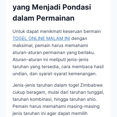
yang Menjadi Pondasi
dalam Permainan
Untuk dapat menikmati keseruan bermain
TOGEL ONLINE MALAM INI
dengan
maksimal, pemain harus memahami
aturan-aturan permainan yang berlaku.
Aturan-aturan ini meliputi jenis-jenis
taruhan yang tersedia, cara membaca hasil
undian, dan syarat-syarat kemenangan.
Jenis-jenis taruhan dalam togel Zimbabwe
cukup beragam, mulai dari taruhan tunggal,
taruhan kombinasi, hingga taruhan shio.
Pemain harus memahami masing-masing
jenis taruhan ini agar dapat memilih