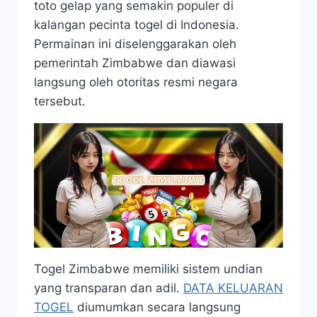
toto gelap yang semakin populer di
kalangan pecinta togel di Indonesia.
Permainan ini diselenggarakan oleh
pemerintah Zimbabwe dan diawasi
langsung oleh otoritas resmi negara
tersebut.
Togel Zimbabwe memiliki sistem undian
yang transparan dan adil.
DATA KELUARAN
TOGEL
diumumkan secara langsung