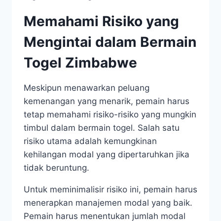
Memahami Risiko yang
Mengintai dalam Bermain
Togel Zimbabwe
Meskipun menawarkan peluang
kemenangan yang menarik, pemain harus
tetap memahami risiko-risiko yang mungkin
timbul dalam bermain togel. Salah satu
risiko utama adalah kemungkinan
kehilangan modal yang dipertaruhkan jika
tidak beruntung.
Untuk meminimalisir risiko ini, pemain harus
menerapkan manajemen modal yang baik.
Pemain harus menentukan jumlah modal