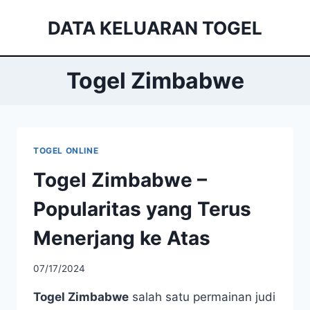
Skip
DATA KELUARAN TOGEL
to
content
Togel Zimbabwe
TOGEL ONLINE
Togel Zimbabwe –
Popularitas yang Terus
Menerjang ke Atas
07/17/2024
Togel Zimbabwe
salah satu permainan judi