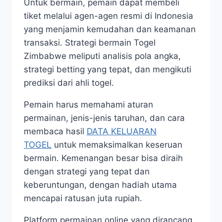
Untuk bermain, pemain dapat membeli
tiket melalui agen-agen resmi di Indonesia
yang menjamin kemudahan dan keamanan
transaksi. Strategi bermain Togel
Zimbabwe meliputi analisis pola angka,
strategi betting yang tepat, dan mengikuti
prediksi dari ahli togel.
Pemain harus memahami aturan
permainan, jenis-jenis taruhan, dan cara
membaca hasil
DATA KELUARAN
TOGEL
untuk memaksimalkan keseruan
bermain. Kemenangan besar bisa diraih
dengan strategi yang tepat dan
keberuntungan, dengan hadiah utama
mencapai ratusan juta rupiah.
Platform permainan online yang dirancang