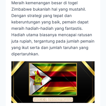
Meraih kemenangan besar di togel
Zimbabwe bukanlah hal yang mustahil.
Dengan strategi yang tepat dan
keberuntungan yang baik, pemain dapat
meraih hadiah-hadiah yang fantastis.
Hadiah utama biasanya mencapai ratusan
juta rupiah, tergantung pada jumlah pemain
yang ikut serta dan jumlah taruhan yang
dipertaruhkan.