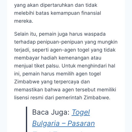
yang akan dipertaruhkan dan tidak
melebihi batas kemampuan finansial
mereka.
Selain itu, pemain juga harus waspada
terhadap penipuan-penipuan yang mungkin
terjadi, seperti agen-agen togel yang tidak
membayar hadiah kemenangan atau
menjual tiket palsu. Untuk menghindari hal
ini, pemain harus memilih agen togel
Zimbabwe yang terpercaya dan
memastikan bahwa agen tersebut memiliki
lisensi resmi dari pemerintah Zimbabwe.
Baca Juga:
Togel
Bulgaria – Pasaran