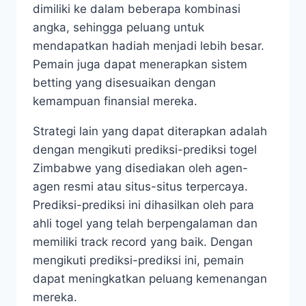
dimiliki ke dalam beberapa kombinasi
angka, sehingga peluang untuk
mendapatkan hadiah menjadi lebih besar.
Pemain juga dapat menerapkan sistem
betting yang disesuaikan dengan
kemampuan finansial mereka.
Strategi lain yang dapat diterapkan adalah
dengan mengikuti prediksi-prediksi togel
Zimbabwe yang disediakan oleh agen-
agen resmi atau situs-situs terpercaya.
Prediksi-prediksi ini dihasilkan oleh para
ahli togel yang telah berpengalaman dan
memiliki track record yang baik. Dengan
mengikuti prediksi-prediksi ini, pemain
dapat meningkatkan peluang kemenangan
mereka.