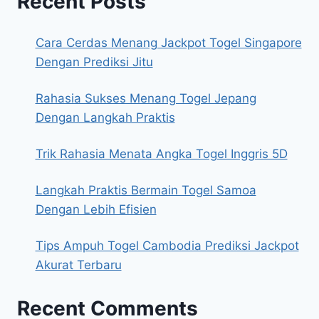
Recent Posts
Cara Cerdas Menang Jackpot Togel Singapore
Dengan Prediksi Jitu
Rahasia Sukses Menang Togel Jepang
Dengan Langkah Praktis
Trik Rahasia Menata Angka Togel Inggris 5D
Langkah Praktis Bermain Togel Samoa
Dengan Lebih Efisien
Tips Ampuh Togel Cambodia Prediksi Jackpot
Akurat Terbaru
Recent Comments