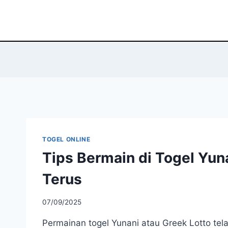
Skip
to
content
TOGEL ONLINE
Tips Bermain di Togel Yu
Terus
07/09/2025
Permainan togel Yunani atau Greek Lotto tela