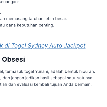
 keuangan:
.
an memasang taruhan lebih besar.
tau dana kebutuhan penting.
ik di Togel Sydney Auto Jackpot
n Obsesi
el, termasuk togel Yunani, adalah bentuk hiburan.
, dan jangan jadikan hasil sebagai satu-satunya
hatlah dan evaluasi kembali tujuan Anda bermain.