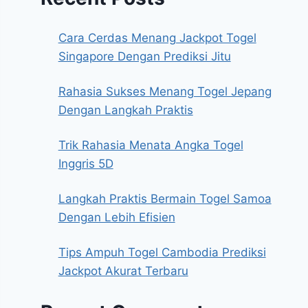
Cara Cerdas Menang Jackpot Togel
Singapore Dengan Prediksi Jitu
Rahasia Sukses Menang Togel Jepang
Dengan Langkah Praktis
Trik Rahasia Menata Angka Togel
Inggris 5D
Langkah Praktis Bermain Togel Samoa
Dengan Lebih Efisien
Tips Ampuh Togel Cambodia Prediksi
Jackpot Akurat Terbaru