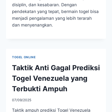
disiplin, dan kesabaran. Dengan
pendekatan yang tepat, bermain togel bisa
menjadi pengalaman yang lebih terarah
dan menyenangkan.
TOGEL ONLINE
Taktik Anti Gagal Prediksi
Togel Venezuela yang
Terbukti Ampuh
07/09/2025
Taktik ampuh prediksi Togel Venezuela