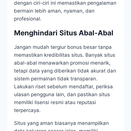
dengan ciri-ciri ini memastikan pengalaman
bermain lebih aman, nyaman, dan
profesional.
Menghindari Situs Abal-Abal
Jangan mudah tergiur bonus besar tanpa
memastikan kredibilitas situs. Banyak situs
abal-abal menawarkan promosi menarik,
tetapi data yang diberikan tidak akurat dan
sistem permainan tidak transparan.
Lakukan riset sebelum mendaftar, periksa
ulasan pengguna lain, dan pastikan situs
memiliki lisensi resmi atau reputasi
terpercaya.
Situs yang aman biasanya menampilkan