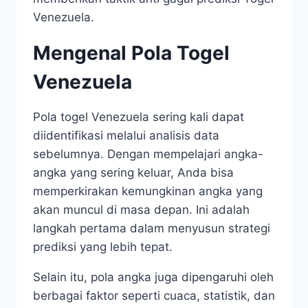
Venezuela.
Mengenal Pola Togel
Venezuela
Pola togel Venezuela sering kali dapat
diidentifikasi melalui analisis data
sebelumnya. Dengan mempelajari angka-
angka yang sering keluar, Anda bisa
memperkirakan kemungkinan angka yang
akan muncul di masa depan. Ini adalah
langkah pertama dalam menyusun strategi
prediksi yang lebih tepat.
Selain itu, pola angka juga dipengaruhi oleh
berbagai faktor seperti cuaca, statistik, dan