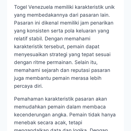
Togel Venezuela memiliki karakteristik unik
yang membedakannya dari pasaran lain.
Pasaran ini dikenal memiliki jam penarikan
yang konsisten serta pola keluaran yang
relatif stabil. Dengan memahami
karakteristik tersebut, pemain dapat
menyesuaikan strategi yang tepat sesuai
dengan ritme permainan. Selain itu,
memahami sejarah dan reputasi pasaran
juga membantu pemain merasa lebih
percaya diri.
Pemahaman karakteristik pasaran akan
memudahkan pemain dalam membaca
kecenderungan angka. Pemain tidak hanya
menebak secara acak, tetapi
mengandalkan data dan logika. Dengan