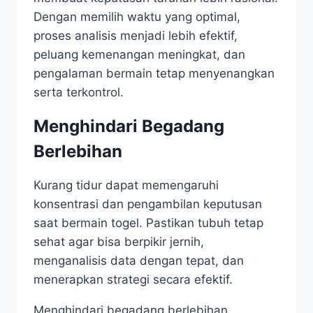
Dengan memilih waktu yang optimal,
proses analisis menjadi lebih efektif,
peluang kemenangan meningkat, dan
pengalaman bermain tetap menyenangkan
serta terkontrol.
Menghindari Begadang
Berlebihan
Kurang tidur dapat memengaruhi
konsentrasi dan pengambilan keputusan
saat bermain togel. Pastikan tubuh tetap
sehat agar bisa berpikir jernih,
menganalisis data dengan tepat, dan
menerapkan strategi secara efektif.
Menghindari begadang berlebihan