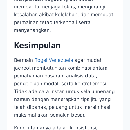
membantu menjaga fokus, mengurangi
kesalahan akibat kelelahan, dan membuat
permainan tetap terkendali serta
menyenangkan.
Kesimpulan
Bermain
Togel Venezuela
agar mudah
jackpot membutuhkan kombinasi antara
pemahaman pasaran, analisis data,
pengelolaan modal, serta kontrol emosi.
Tidak ada cara instan untuk selalu menang,
namun dengan menerapkan tips jitu yang
telah dibahas, peluang untuk meraih hasil
maksimal akan semakin besar.
Kunci utamanya adalah konsistensi,