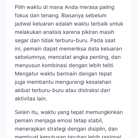
Pilih waktu di mana Anda merasa paling
fokus dan tenang. Biasanya sebelum
jadwal keluaran adalah waktu terbaik untuk
melakukan analisis karena pikiran masih
segar dan tidak terburu-buru. Pada saat
ini, pemain dapat memeriksa data keluaran
sebelumnya, mencatat angka penting, dan
menyusun kombinasi dengan lebih teliti.
Mengatur waktu bermain dengan tepat
juga membantu mengurangi kesalahan
akibat terburu-buru atau distraksi dari
aktivitas lain.
Selain itu, waktu yang tepat memungkinkan
pemain menjaga emosi tetap stabil,
menerapkan strategi dengan disiplin, dan
membuat keputusan taruhan lebih rasional.