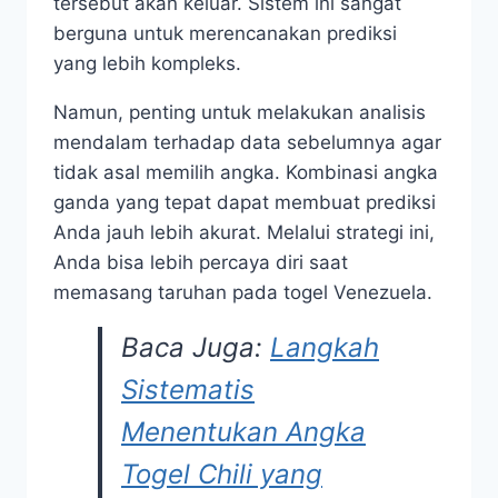
tersebut akan keluar. Sistem ini sangat
berguna untuk merencanakan prediksi
yang lebih kompleks.
Namun, penting untuk melakukan analisis
mendalam terhadap data sebelumnya agar
tidak asal memilih angka. Kombinasi angka
ganda yang tepat dapat membuat prediksi
Anda jauh lebih akurat. Melalui strategi ini,
Anda bisa lebih percaya diri saat
memasang taruhan pada togel Venezuela.
Baca Juga:
Langkah
Sistematis
Menentukan Angka
Togel Chili yang