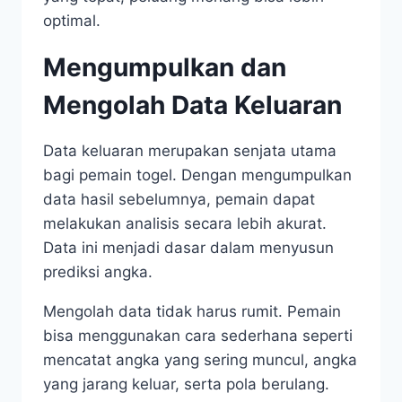
optimal.
Mengumpulkan dan
Mengolah Data Keluaran
Data keluaran merupakan senjata utama
bagi pemain togel. Dengan mengumpulkan
data hasil sebelumnya, pemain dapat
melakukan analisis secara lebih akurat.
Data ini menjadi dasar dalam menyusun
prediksi angka.
Mengolah data tidak harus rumit. Pemain
bisa menggunakan cara sederhana seperti
mencatat angka yang sering muncul, angka
yang jarang keluar, serta pola berulang.