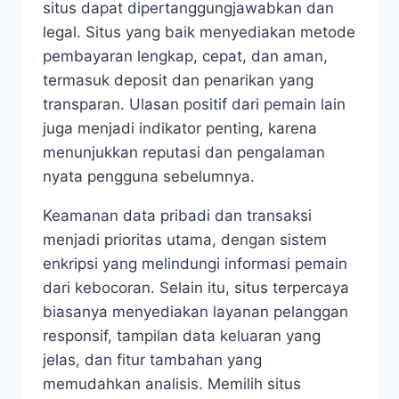
situs dapat dipertanggungjawabkan dan
legal. Situs yang baik menyediakan metode
pembayaran lengkap, cepat, dan aman,
termasuk deposit dan penarikan yang
transparan. Ulasan positif dari pemain lain
juga menjadi indikator penting, karena
menunjukkan reputasi dan pengalaman
nyata pengguna sebelumnya.
Keamanan data pribadi dan transaksi
menjadi prioritas utama, dengan sistem
enkripsi yang melindungi informasi pemain
dari kebocoran. Selain itu, situs terpercaya
biasanya menyediakan layanan pelanggan
responsif, tampilan data keluaran yang
jelas, dan fitur tambahan yang
memudahkan analisis. Memilih situs