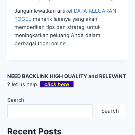
Jangan lewatkan artikel
DATA KELUARAN
TOGEL
menarik lainnya yang akan
memberikan tips dan strategi untuk
meningkatkan peluang Anda dalam
berbagai togel online.
NEED BACKLINK HIGH QUALITY and RELEVANT
?
let us help.
click here
Search
Search
Recent Posts