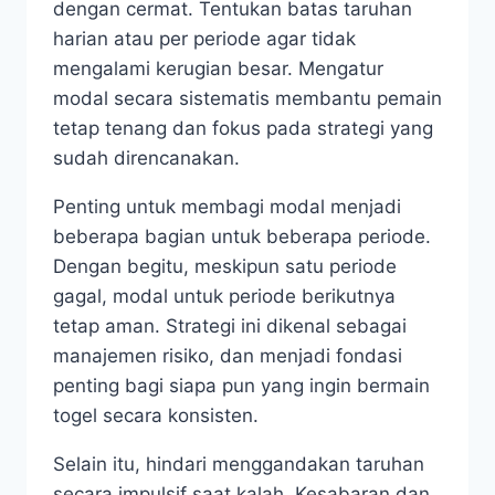
dengan cermat. Tentukan batas taruhan
harian atau per periode agar tidak
mengalami kerugian besar. Mengatur
modal secara sistematis membantu pemain
tetap tenang dan fokus pada strategi yang
sudah direncanakan.
Penting untuk membagi modal menjadi
beberapa bagian untuk beberapa periode.
Dengan begitu, meskipun satu periode
gagal, modal untuk periode berikutnya
tetap aman. Strategi ini dikenal sebagai
manajemen risiko, dan menjadi fondasi
penting bagi siapa pun yang ingin bermain
togel secara konsisten.
Selain itu, hindari menggandakan taruhan
secara impulsif saat kalah. Kesabaran dan