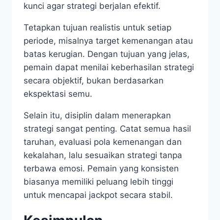
kunci agar strategi berjalan efektif.
Tetapkan tujuan realistis untuk setiap
periode, misalnya target kemenangan atau
batas kerugian. Dengan tujuan yang jelas,
pemain dapat menilai keberhasilan strategi
secara objektif, bukan berdasarkan
ekspektasi semu.
Selain itu, disiplin dalam menerapkan
strategi sangat penting. Catat semua hasil
taruhan, evaluasi pola kemenangan dan
kekalahan, lalu sesuaikan strategi tanpa
terbawa emosi. Pemain yang konsisten
biasanya memiliki peluang lebih tinggi
untuk mencapai jackpot secara stabil.