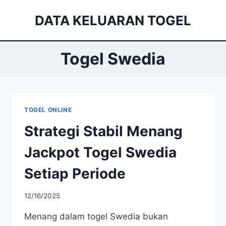
Skip
DATA KELUARAN TOGEL
to
content
Togel Swedia
TOGEL ONLINE
Strategi Stabil Menang
Jackpot Togel Swedia
Setiap Periode
12/16/2025
Menang dalam togel Swedia bukan