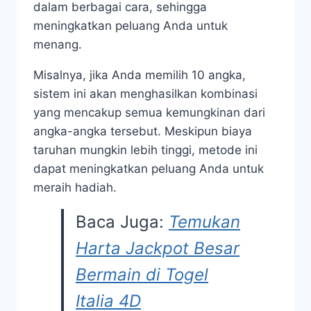
dalam berbagai cara, sehingga
meningkatkan peluang Anda untuk
menang.
Misalnya, jika Anda memilih 10 angka,
sistem ini akan menghasilkan kombinasi
yang mencakup semua kemungkinan dari
angka-angka tersebut. Meskipun biaya
taruhan mungkin lebih tinggi, metode ini
dapat meningkatkan peluang Anda untuk
meraih hadiah.
Baca Juga:
Temukan
Harta Jackpot Besar
Bermain di Togel
Italia 4D