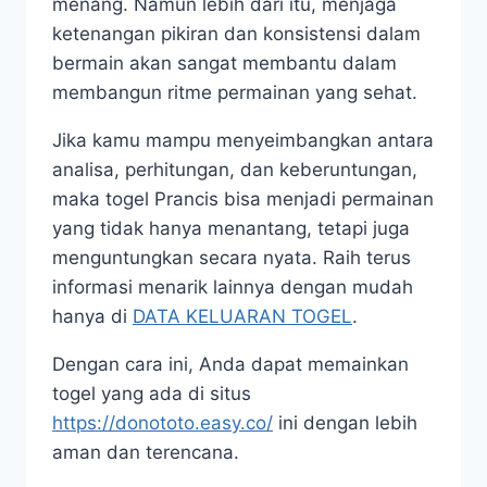
menang. Namun lebih dari itu, menjaga
ketenangan pikiran dan konsistensi dalam
bermain akan sangat membantu dalam
membangun ritme permainan yang sehat.
Jika kamu mampu menyeimbangkan antara
analisa, perhitungan, dan keberuntungan,
maka togel Prancis bisa menjadi permainan
yang tidak hanya menantang, tetapi juga
menguntungkan secara nyata. Raih terus
informasi menarik lainnya dengan mudah
hanya di
DATA KELUARAN TOGEL
.
Dengan cara ini, Anda dapat memainkan
togel yang ada di situs
https://donototo.easy.co/
ini dengan lebih
aman dan terencana.