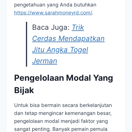
pengetahuan yang Anda butuhkan
https://www.sarahmoneyrd.com/
.
Baca Juga:
Trik
Cerdas Mendapatkan
Jitu Angka Togel
Jerman
Pengelolaan Modal Yang
Bijak
Untuk bisa bermain secara berkelanjutan
dan tetap mengincar kemenangan besar,
pengelolaan modal menjadi faktor yang
sangat penting. Banyak pemain pemula