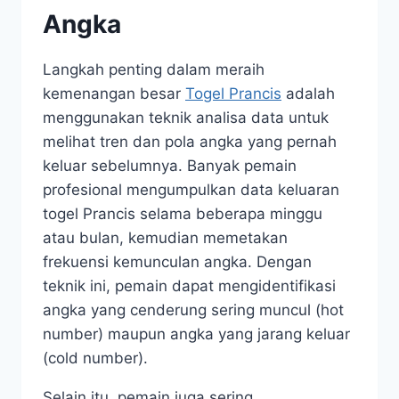
Angka
Langkah penting dalam meraih
kemenangan besar
Togel Prancis
adalah
menggunakan teknik analisa data untuk
melihat tren dan pola angka yang pernah
keluar sebelumnya. Banyak pemain
profesional mengumpulkan data keluaran
togel Prancis selama beberapa minggu
atau bulan, kemudian memetakan
frekuensi kemunculan angka. Dengan
teknik ini, pemain dapat mengidentifikasi
angka yang cenderung sering muncul (hot
number) maupun angka yang jarang keluar
(cold number).
Selain itu, pemain juga sering