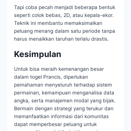
Tapi coba pecah menjadi beberapa bentuk
seperti colok bebas, 2D, atau kepala-ekor.
Teknik ini membantu memaksimalkan
peluang menang dalam satu periode tanpa
harus menaikkan taruhan terlalu drastis.
Kesimpulan
Untuk bisa meraih kemenangan besar
dalam togel Prancis, diperlukan
pemahaman menyeluruh terhadap sistem
permainan, kemampuan menganalisa data
angka, serta manajemen modal yang bijak.
Bermain dengan strategi yang terukur dan
memanfaatkan informasi dari komunitas
dapat memperbesar peluang untuk