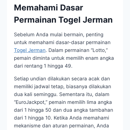
Memahami Dasar
Permainan Togel Jerman
Sebelum Anda mulai bermain, penting
untuk memahami dasar-dasar permainan
Togel Jerman
. Dalam permainan “Lotto,”
pemain diminta untuk memilih enam angka
dari rentang 1 hingga 49.
Setiap undian dilakukan secara acak dan
memiliki jadwal tetap, biasanya dilakukan
dua kali seminggu. Sementara itu, dalam
“EuroJackpot,” pemain memilih lima angka
dari 1 hingga 50 dan dua angka tambahan
dari 1 hingga 10. Ketika Anda memahami
mekanisme dan aturan permainan, Anda