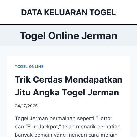
Skip
DATA KELUARAN TOGEL
to
content
Togel Online Jerman
TOGEL ONLINE
Trik Cerdas Mendapatkan
Jitu Angka Togel Jerman
04/17/2025
Togel Jerman permainan seperti “Lotto”
dan “EuroJackpot,” telah menarik perhatian
banyak pemain yang mencari cara meraih