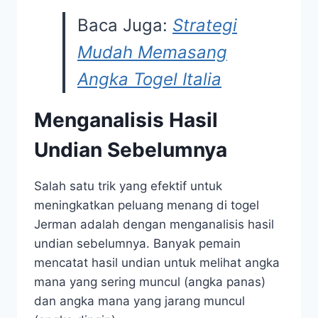
Baca Juga:
Strategi
Mudah Memasang
Angka Togel Italia
Menganalisis Hasil
Undian Sebelumnya
Salah satu trik yang efektif untuk
meningkatkan peluang menang di togel
Jerman adalah dengan menganalisis hasil
undian sebelumnya. Banyak pemain
mencatat hasil undian untuk melihat angka
mana yang sering muncul (angka panas)
dan angka mana yang jarang muncul