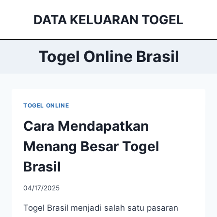
Skip
DATA KELUARAN TOGEL
to
content
Togel Online Brasil
TOGEL ONLINE
Cara Mendapatkan
Menang Besar Togel
Brasil
04/17/2025
Togel Brasil menjadi salah satu pasaran