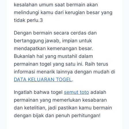
kesalahan umum saat bermain akan
melindungi kamu dari kerugian besar yang
tidak perlu.3
Dengan bermain secara cerdas dan
bertanggung jawab, impian untuk
mendapatkan kemenangan besar.
Bukanlah hal yang mustahil dalam
permainan togel yang satu ini. Raih terus
informasi menarik lainnya dengan mudah di
DATA KELUARAN TOGEL
.
Ingatlah bahwa togel
semut toto
adalah
permainan yang memerlukan kesabaran
dan ketelitian, jadi pastikan kamu bermain
dengan bijak dan penuh perhitungan!