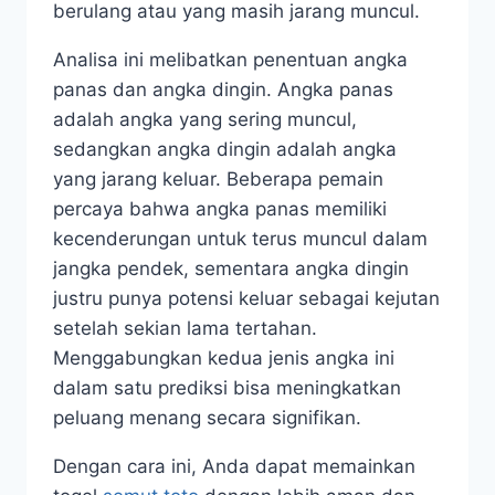
berulang atau yang masih jarang muncul.
Analisa ini melibatkan penentuan angka
panas dan angka dingin. Angka panas
adalah angka yang sering muncul,
sedangkan angka dingin adalah angka
yang jarang keluar. Beberapa pemain
percaya bahwa angka panas memiliki
kecenderungan untuk terus muncul dalam
jangka pendek, sementara angka dingin
justru punya potensi keluar sebagai kejutan
setelah sekian lama tertahan.
Menggabungkan kedua jenis angka ini
dalam satu prediksi bisa meningkatkan
peluang menang secara signifikan.
Dengan cara ini, Anda dapat memainkan