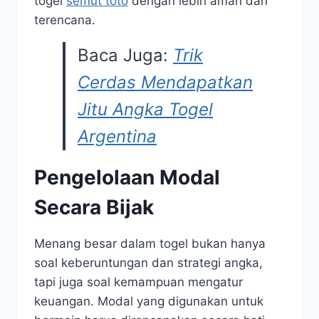
togel
semut toto
dengan lebih aman dan
terencana.
Baca Juga:
Trik
Cerdas Mendapatkan
Jitu Angka Togel
Argentina
Pengelolaan Modal
Secara Bijak
Menang besar dalam togel bukan hanya
soal keberuntungan dan strategi angka,
tapi juga soal kemampuan mengatur
keuangan. Modal yang digunakan untuk