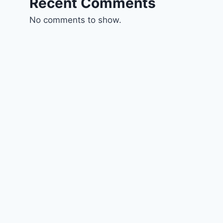
Recent Comments
No comments to show.