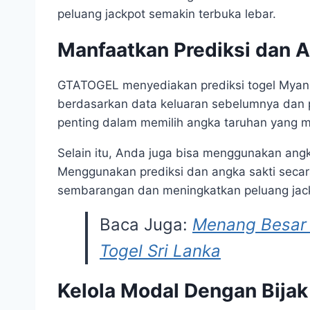
peluang jackpot semakin terbuka lebar.
Manfaatkan Prediksi dan A
GTATOGEL menyediakan prediksi togel Myanm
berdasarkan data keluaran sebelumnya dan po
penting dalam memilih angka taruhan yang me
Selain itu, Anda juga bisa menggunakan angk
Menggunakan prediksi dan angka sakti secara
sembarangan dan meningkatkan peluang jac
Baca Juga:
Menang Besar 
Togel Sri Lanka
Kelola Modal Dengan Bija