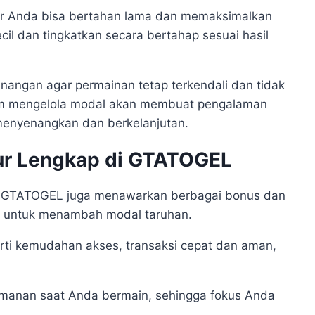
ar Anda bisa bertahan lama dan memaksimalkan
il dan tingkatkan secara bertahap sesuai hasil
angan agar permainan tetap terkendali dan tidak
am mengelola modal akan membuat pengalaman
menyenangkan dan berkelanjutan.
ur Lengkap di GTATOGEL
, GTATOGEL juga menawarkan berbagai bonus dan
n untuk menambah modal taruhan.
perti kemudahan akses, transaksi cepat dan aman,
anan saat Anda bermain, sehingga fokus Anda