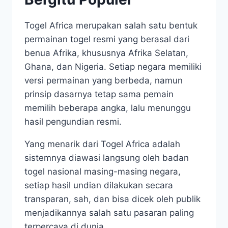
Togel Africa merupakan salah satu bentuk
permainan togel resmi yang berasal dari
benua Afrika, khususnya Afrika Selatan,
Ghana, dan Nigeria. Setiap negara memiliki
versi permainan yang berbeda, namun
prinsip dasarnya tetap sama pemain
memilih beberapa angka, lalu menunggu
hasil pengundian resmi.
Yang menarik dari Togel Africa adalah
sistemnya diawasi langsung oleh badan
togel nasional masing-masing negara,
setiap hasil undian dilakukan secara
transparan, sah, dan bisa dicek oleh publik
menjadikannya salah satu pasaran paling
terpercaya di dunia.