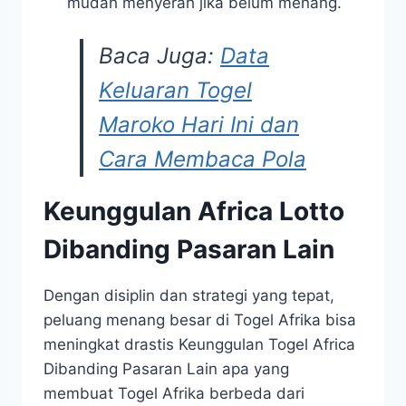
mudah menyerah jika belum menang.
Baca Juga:
Data
Keluaran Togel
Maroko Hari Ini dan
Cara Membaca Pola
Keunggulan Africa Lotto
Dibanding Pasaran Lain
Dengan disiplin dan strategi yang tepat,
peluang menang besar di Togel Afrika bisa
meningkat drastis Keunggulan Togel Africa
Dibanding Pasaran Lain apa yang
membuat Togel Afrika berbeda dari