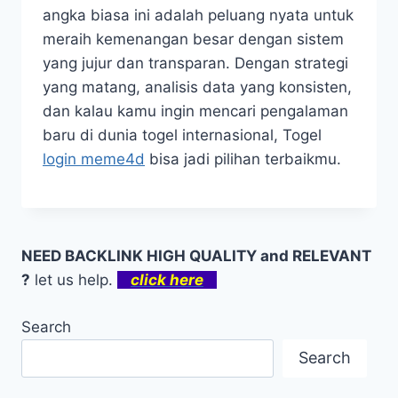
angka biasa ini adalah peluang nyata untuk
meraih kemenangan besar dengan sistem
yang jujur dan transparan. Dengan strategi
yang matang, analisis data yang konsisten,
dan kalau kamu ingin mencari pengalaman
baru di dunia togel internasional, Togel
login meme4d
bisa jadi pilihan terbaikmu.
NEED BACKLINK HIGH QUALITY and RELEVANT
?
let us help.
click here
Search
Search