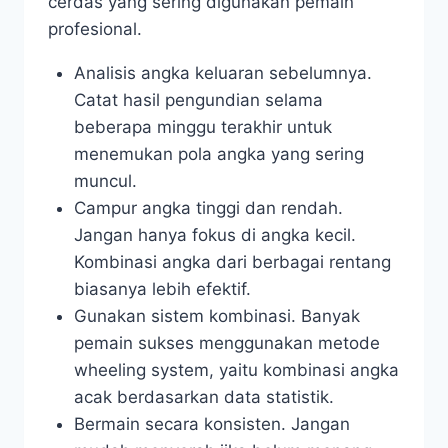
cerdas yang sering digunakan pemain
profesional.
Analisis angka keluaran sebelumnya.
Catat hasil pengundian selama
beberapa minggu terakhir untuk
menemukan pola angka yang sering
muncul.
Campur angka tinggi dan rendah.
Jangan hanya fokus di angka kecil.
Kombinasi angka dari berbagai rentang
biasanya lebih efektif.
Gunakan sistem kombinasi. Banyak
pemain sukses menggunakan metode
wheeling system, yaitu kombinasi angka
acak berdasarkan data statistik.
Bermain secara konsisten. Jangan