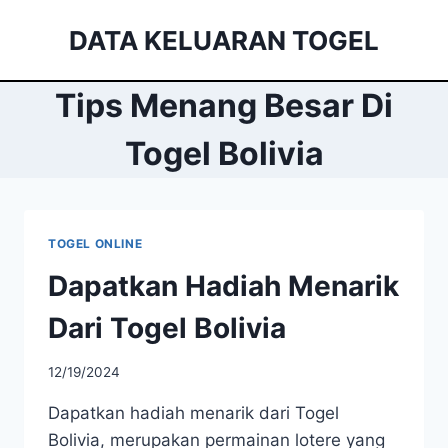
Skip
DATA KELUARAN TOGEL
to
content
Tips Menang Besar Di
Togel Bolivia
TOGEL ONLINE
Dapatkan Hadiah Menarik
Dari Togel Bolivia
12/19/2024
Dapatkan hadiah menarik dari Togel
Bolivia, merupakan permainan lotere yang