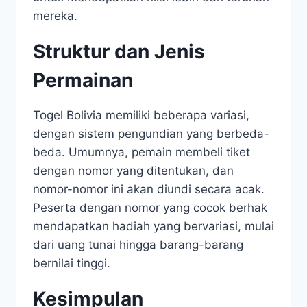
mereka.
Struktur dan Jenis
Permainan
Togel Bolivia memiliki beberapa variasi,
dengan sistem pengundian yang berbeda-
beda. Umumnya, pemain membeli tiket
dengan nomor yang ditentukan, dan
nomor-nomor ini akan diundi secara acak.
Peserta dengan nomor yang cocok berhak
mendapatkan hadiah yang bervariasi, mulai
dari uang tunai hingga barang-barang
bernilai tinggi.
Kesimpulan