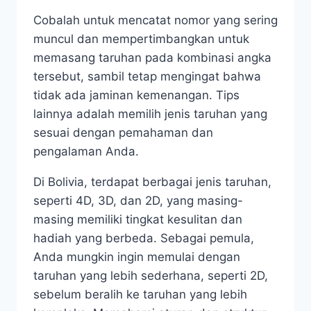
Cobalah untuk mencatat nomor yang sering
muncul dan mempertimbangkan untuk
memasang taruhan pada kombinasi angka
tersebut, sambil tetap mengingat bahwa
tidak ada jaminan kemenangan. Tips
lainnya adalah memilih jenis taruhan yang
sesuai dengan pemahaman dan
pengalaman Anda.
Di Bolivia, terdapat berbagai jenis taruhan,
seperti 4D, 3D, dan 2D, yang masing-
masing memiliki tingkat kesulitan dan
hadiah yang berbeda. Sebagai pemula,
Anda mungkin ingin memulai dengan
taruhan yang lebih sederhana, seperti 2D,
sebelum beralih ke taruhan yang lebih