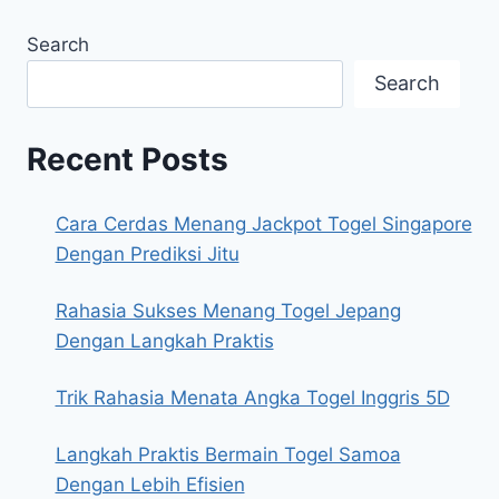
Search
Search
Recent Posts
Cara Cerdas Menang Jackpot Togel Singapore
Dengan Prediksi Jitu
Rahasia Sukses Menang Togel Jepang
Dengan Langkah Praktis
Trik Rahasia Menata Angka Togel Inggris 5D
Langkah Praktis Bermain Togel Samoa
Dengan Lebih Efisien