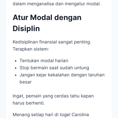
dalam menganalisa dan mengatur modal.
Atur Modal dengan
Disiplin
Kedisiplinan finansial sangat penting.
Terapkan sistem:
Tentukan modal harian
Stop bermain saat sudah untung
Jangan kejar kekalahan dengan taruhan
besar
Ingat, pemain yang cerdas tahu kapan
harus berhenti.
Menang setiap hari di togel Carolina