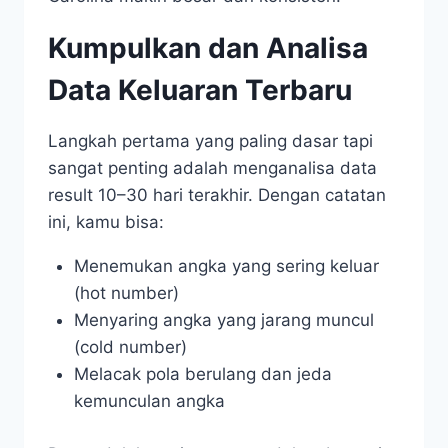
Kumpulkan dan Analisa
Data Keluaran Terbaru
Langkah pertama yang paling dasar tapi
sangat penting adalah menganalisa data
result 10–30 hari terakhir. Dengan catatan
ini, kamu bisa:
Menemukan angka yang sering keluar
(hot number)
Menyaring angka yang jarang muncul
(cold number)
Melacak pola berulang dan jeda
kemunculan angka