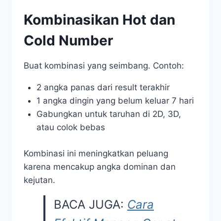
Kombinasikan Hot dan
Cold Number
Buat kombinasi yang seimbang. Contoh:
2 angka panas dari result terakhir
1 angka dingin yang belum keluar 7 hari
Gabungkan untuk taruhan di 2D, 3D,
atau colok bebas
Kombinasi ini meningkatkan peluang
karena mencakup angka dominan dan
kejutan.
BACA JUGA:
Cara