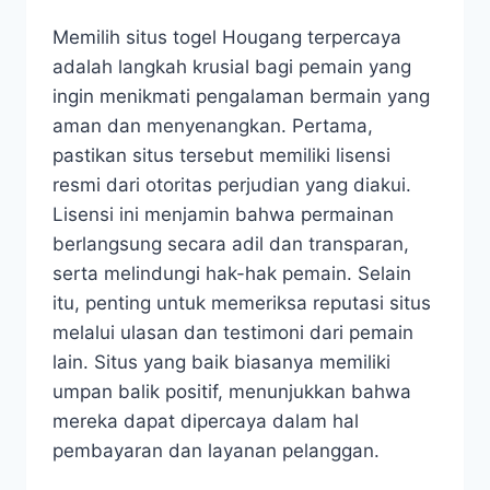
Memilih situs togel Hougang terpercaya
adalah langkah krusial bagi pemain yang
ingin menikmati pengalaman bermain yang
aman dan menyenangkan. Pertama,
pastikan situs tersebut memiliki lisensi
resmi dari otoritas perjudian yang diakui.
Lisensi ini menjamin bahwa permainan
berlangsung secara adil dan transparan,
serta melindungi hak-hak pemain. Selain
itu, penting untuk memeriksa reputasi situs
melalui ulasan dan testimoni dari pemain
lain. Situs yang baik biasanya memiliki
umpan balik positif, menunjukkan bahwa
mereka dapat dipercaya dalam hal
pembayaran dan layanan pelanggan.