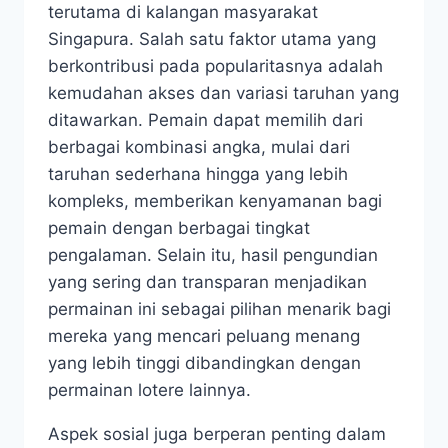
terutama di kalangan masyarakat
Singapura. Salah satu faktor utama yang
berkontribusi pada popularitasnya adalah
kemudahan akses dan variasi taruhan yang
ditawarkan. Pemain dapat memilih dari
berbagai kombinasi angka, mulai dari
taruhan sederhana hingga yang lebih
kompleks, memberikan kenyamanan bagi
pemain dengan berbagai tingkat
pengalaman. Selain itu, hasil pengundian
yang sering dan transparan menjadikan
permainan ini sebagai pilihan menarik bagi
mereka yang mencari peluang menang
yang lebih tinggi dibandingkan dengan
permainan lotere lainnya.
Aspek sosial juga berperan penting dalam