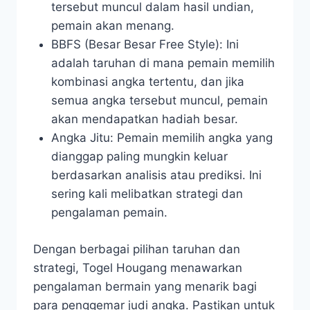
tersebut muncul dalam hasil undian,
pemain akan menang.
BBFS (Besar Besar Free Style): Ini
adalah taruhan di mana pemain memilih
kombinasi angka tertentu, dan jika
semua angka tersebut muncul, pemain
akan mendapatkan hadiah besar.
Angka Jitu: Pemain memilih angka yang
dianggap paling mungkin keluar
berdasarkan analisis atau prediksi. Ini
sering kali melibatkan strategi dan
pengalaman pemain.
Dengan berbagai pilihan taruhan dan
strategi, Togel Hougang menawarkan
pengalaman bermain yang menarik bagi
para penggemar judi angka. Pastikan untuk