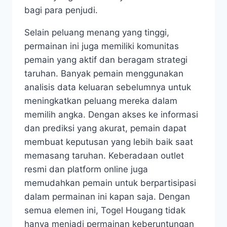
bagi para penjudi.
Selain peluang menang yang tinggi,
permainan ini juga memiliki komunitas
pemain yang aktif dan beragam strategi
taruhan. Banyak pemain menggunakan
analisis data keluaran sebelumnya untuk
meningkatkan peluang mereka dalam
memilih angka. Dengan akses ke informasi
dan prediksi yang akurat, pemain dapat
membuat keputusan yang lebih baik saat
memasang taruhan. Keberadaan outlet
resmi dan platform online juga
memudahkan pemain untuk berpartisipasi
dalam permainan ini kapan saja. Dengan
semua elemen ini, Togel Hougang tidak
hanya menjadi permainan keberuntungan