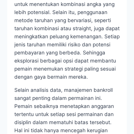
untuk menentukan kombinasi angka yang
lebih potensial. Selain itu, penggunaan
metode taruhan yang bervariasi, seperti
taruhan kombinasi atau straight, juga dapat
meningkatkan peluang kemenangan. Setiap
jenis taruhan memiliki risiko dan potensi
pembayaran yang berbeda. Sehingga
eksplorasi berbagai opsi dapat membantu
pemain menemukan strategi paling sesuai
dengan gaya bermain mereka.
Selain analisis data, manajemen bankroll
sangat penting dalam permainan ini.
Pemain sebaiknya menetapkan anggaran
tertentu untuk setiap sesi permainan dan
disiplin dalam mematuhi batas tersebut.
Hal ini tidak hanya mencegah kerugian