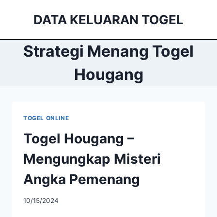
Skip
DATA KELUARAN TOGEL
to
content
Strategi Menang Togel
Hougang
TOGEL ONLINE
Togel Hougang –
Mengungkap Misteri
Angka Pemenang
10/15/2024