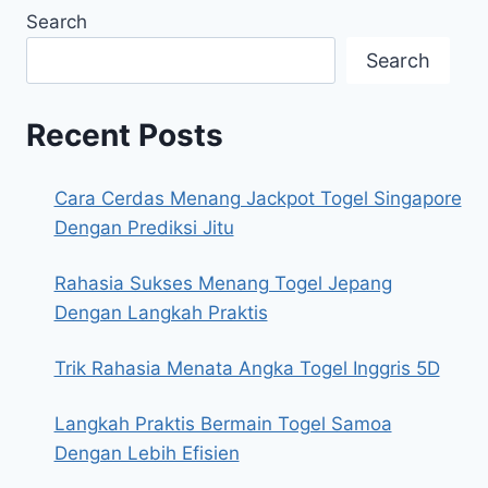
Search
Search
Recent Posts
Cara Cerdas Menang Jackpot Togel Singapore
Dengan Prediksi Jitu
Rahasia Sukses Menang Togel Jepang
Dengan Langkah Praktis
Trik Rahasia Menata Angka Togel Inggris 5D
Langkah Praktis Bermain Togel Samoa
Dengan Lebih Efisien