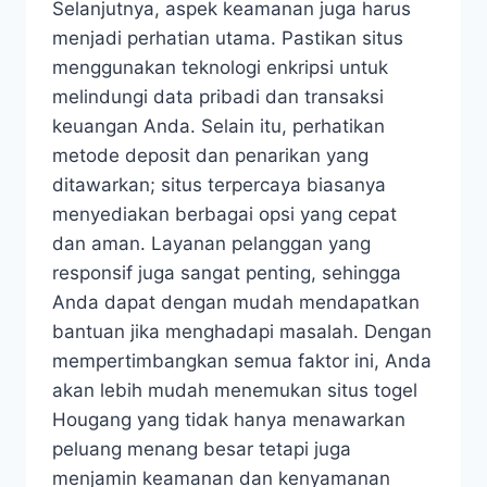
Selanjutnya, aspek keamanan juga harus
menjadi perhatian utama. Pastikan situs
menggunakan teknologi enkripsi untuk
melindungi data pribadi dan transaksi
keuangan Anda. Selain itu, perhatikan
metode deposit dan penarikan yang
ditawarkan; situs terpercaya biasanya
menyediakan berbagai opsi yang cepat
dan aman. Layanan pelanggan yang
responsif juga sangat penting, sehingga
Anda dapat dengan mudah mendapatkan
bantuan jika menghadapi masalah. Dengan
mempertimbangkan semua faktor ini, Anda
akan lebih mudah menemukan situs togel
Hougang yang tidak hanya menawarkan
peluang menang besar tetapi juga
menjamin keamanan dan kenyamanan