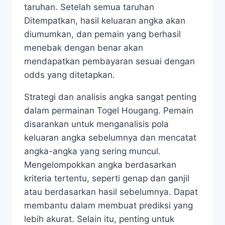
taruhan. Setelah semua taruhan
Ditempatkan, hasil keluaran angka akan
diumumkan, dan pemain yang berhasil
menebak dengan benar akan
mendapatkan pembayaran sesuai dengan
odds yang ditetapkan.
Strategi dan analisis angka sangat penting
dalam permainan Togel Hougang. Pemain
disarankan untuk menganalisis pola
keluaran angka sebelumnya dan mencatat
angka-angka yang sering muncul.
Mengelompokkan angka berdasarkan
kriteria tertentu, seperti genap dan ganjil
atau berdasarkan hasil sebelumnya. Dapat
membantu dalam membuat prediksi yang
lebih akurat. Selain itu, penting untuk