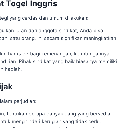
 Togel Inggris
ategi yang cerdas dan umum dilakukan:
lkan iuran dari anggota sindikat, Anda bisa
ni satu orang. Ini secara signifikan meningkatkan
in harus berbagi kemenangan, keuntungannya
dirian. Pihak sindikat yang baik biasanya memiliki
n hadiah.
ijak
alam perjudian:
in, tentukan berapa banyak uang yang bersedia
ntuk menghindari kerugian yang tidak perlu.