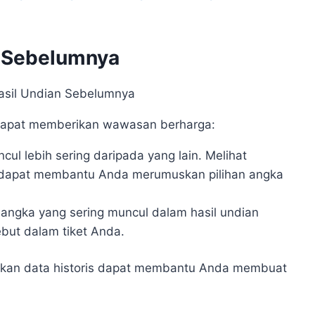
n Sebelumnya
 dapat memberikan wawasan berharga:
l lebih sering daripada yang lain. Melihat
a dapat membantu Anda merumuskan pilihan angka
 angka yang sering muncul dalam hasil undian
but dalam tiket Anda.
tikan data historis dapat membantu Anda membuat