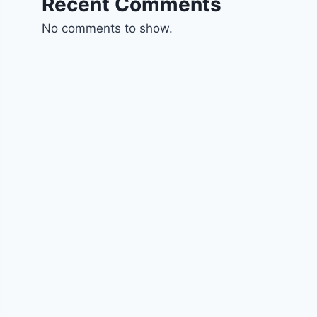
Recent Comments
No comments to show.