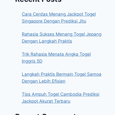
Cara Cerdas Menang Jackpot Togel
Singapore Dengan Prediksi Jitu
Rahasia Sukses Menang Togel Jepang
Dengan Langkah Praktis
Trik Rahasia Menata Angka Togel
Inggris 5D
Langkah Praktis Bermain Togel Samoa
Dengan Lebih Efisien
Tips Ampuh Togel Cambodia Prediksi
Jackpot Akurat Terbaru