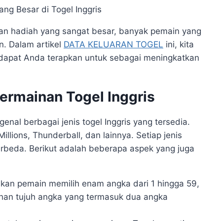
n hadiah yang sangat besar, banyak pemain yang
n. Dalam artikel
DATA KELUARAN TOGEL
ini, kita
 dapat Anda terapkan untuk sebagai meningkatkan
ermainan Togel Inggris
nal berbagai jenis togel Inggris yang tersedia.
illions, Thunderball, dan lainnya. Setiap jenis
erbeda. Berikut adalah beberapa aspek yang juga
kan pemain memilih enam angka dari 1 hingga 59,
ihan tujuh angka yang termasuk dua angka