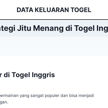
DATA KELUARAN TOGEL
ategi Jitu Menang di Togel Ing
 di Togel Inggris
permainan yang sangat populer dan bisa menjadi
gan.