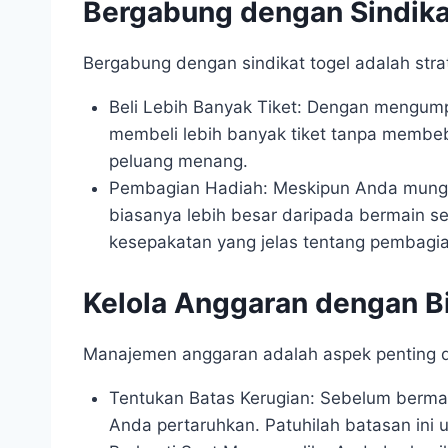
Bergabung dengan Sindikat
Bergabung dengan sindikat togel adalah str
Beli Lebih Banyak Tiket: Dengan mengumpu
membeli lebih banyak tiket tanpa membeba
peluang menang.
Pembagian Hadiah: Meskipun Anda mungk
biasanya lebih besar daripada bermain sen
kesepakatan yang jelas tentang pembagia
Kelola Anggaran dengan B
Manajemen anggaran adalah aspek penting d
Tentukan Batas Kerugian: Sebelum berma
Anda pertaruhkan. Patuhilah batasan ini u