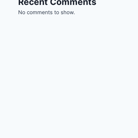
Recent Comments
No comments to show.