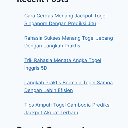
Cara Cerdas Menang Jackpot Togel
Singapore Dengan Prediksi Jitu
Rahasia Sukses Menang Togel Jepang
Dengan Langkah Praktis
Trik Rahasia Menata Angka Togel
Inggris 5D
Langkah Praktis Bermain Togel Samoa
Dengan Lebih Efisien
Tips Ampuh Togel Cambodia Prediksi
Jackpot Akurat Terbaru