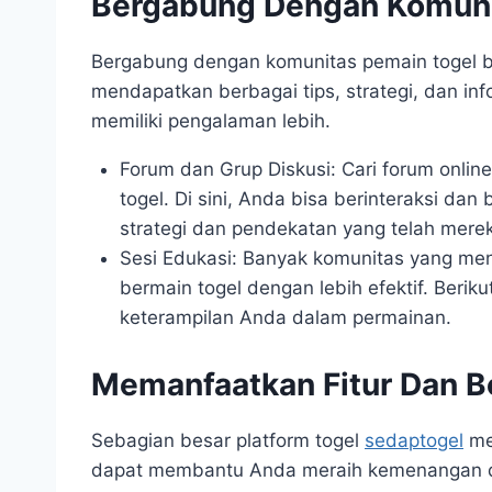
Bergabung Dengan Komuni
Bergabung dengan komunitas pemain togel b
mendapatkan berbagai tips, strategi, dan in
memiliki pengalaman lebih.
Forum dan Grup Diskusi: Cari forum online
togel. Di sini, Anda bisa berinteraksi da
strategi dan pendekatan yang telah mere
Sesi Edukasi: Banyak komunitas yang men
bermain togel dengan lebih efektif. Berik
keterampilan Anda dalam permainan.
Memanfaatkan Fitur Dan B
Sebagian besar platform togel
sedaptogel
me
dapat membantu Anda meraih kemenangan d