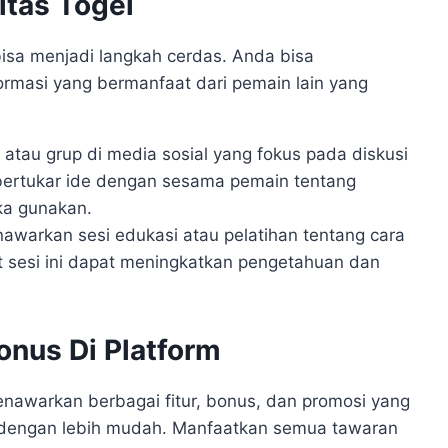
tas Togel
isa menjadi langkah cerdas. Anda bisa
formasi yang bermanfaat dari pemain lain yang
 atau grup di media sosial yang fokus pada diskusi
n bertukar ide dengan sesama pemain tentang
ka gunakan.
awarkan sesi edukasi atau pelatihan tentang cara
ut sesi ini dapat meningkatkan pengetahuan dan
onus Di Platform
nawarkan berbagai fitur, bonus, dan promosi yang
engan lebih mudah. Manfaatkan semua tawaran