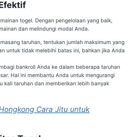
fektif
rmainan togel. Dengan pengelolaan yang baik,
mainan dan melindungi modal Anda.
masang taruhan, tentukan jumlah maksimum yang
n untuk tidak melebihi batas ini, bahkan jika Anda
mbagi bankroll Anda ke dalam beberapa taruhan
esar. Hal ini membantu Anda untuk mengurangi
tu kali taruhan dan memberikan lebih banyak
 Hongkong Cara Jitu untuk