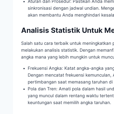
Aturan dan Prosedur: Pastikan Anda memp
sinkronisasi dengan jadwal undian. Meng
akan membantu Anda menghindari kesala
Analisis Statistik Untuk M
Salah satu cara terbaik untuk meningkatkan
melakukan analisis statistik. Dengan meman
angka mana yang lebih mungkin untuk muncu
Frekuensi Angka: Katat angka-angka yang
Dengan mencatat frekuensi kemunculan, 
pertimbangan saat memasang taruhan di l
Pola dan Tren: Amati pola dalam hasil u
yang muncul dalam rentang waktu terten
keuntungan saat memilih angka taruhan.