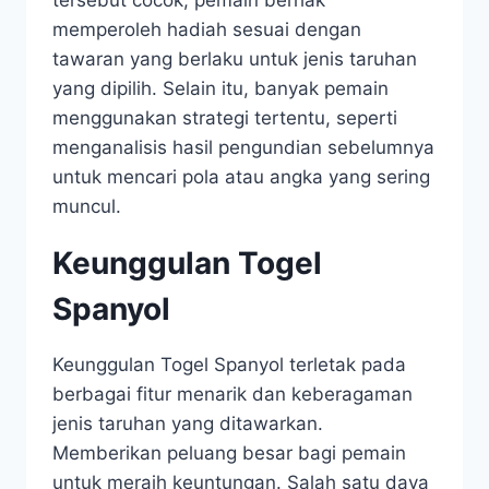
tersebut cocok, pemain berhak
memperoleh hadiah sesuai dengan
tawaran yang berlaku untuk jenis taruhan
yang dipilih. Selain itu, banyak pemain
menggunakan strategi tertentu, seperti
menganalisis hasil pengundian sebelumnya
untuk mencari pola atau angka yang sering
muncul.
Keunggulan Togel
Spanyol
​Keunggulan Togel Spanyol terletak pada
berbagai fitur menarik dan keberagaman
jenis taruhan yang ditawarkan.
Memberikan peluang besar bagi pemain
untuk meraih keuntungan.​ Salah satu daya