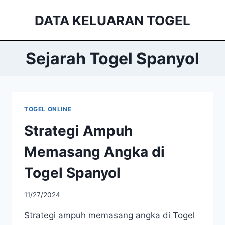
Skip
DATA KELUARAN TOGEL
to
content
Sejarah Togel Spanyol
TOGEL ONLINE
Strategi Ampuh
Memasang Angka di
Togel Spanyol
11/27/2024
Strategi ampuh memasang angka di Togel