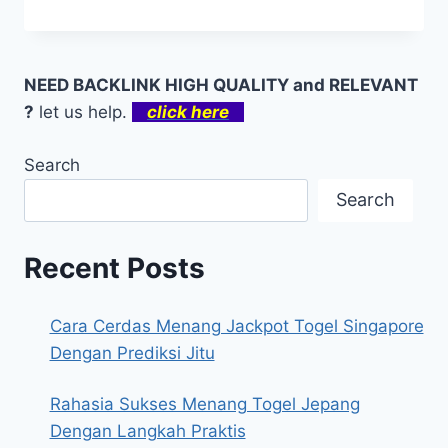
NEED BACKLINK HIGH QUALITY and RELEVANT
?
let us help.
click here
Search
Search
Recent Posts
Cara Cerdas Menang Jackpot Togel Singapore
Dengan Prediksi Jitu
Rahasia Sukses Menang Togel Jepang
Dengan Langkah Praktis