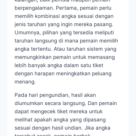
berpengalaman. Pertama, pemain perlu
memilih kombinasi angka sesuai dengan
jenis taruhan yang ingin mereka pasang.
Umumnya, pilihan yang tersedia meliputi
taruhan langsung di mana pemain memilih
angka tertentu. Atau taruhan sistem yang
memungkinkan pemain untuk memasang
lebih banyak angka dalam satu tiket
dengan harapan meningkatkan peluang
menang.
Pada hari pengundian, hasil akan
diumumkan secara langsung. Dan pemain
dapat mengecek tiket mereka untuk
melihat apakah angka yang dipasang
sesuai dengan hasil undian. Jika angka