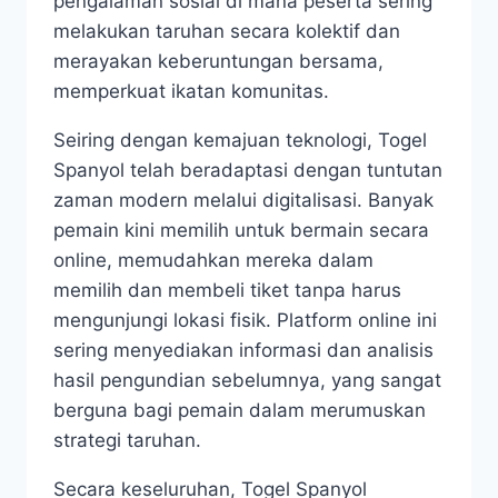
pengalaman sosial di mana peserta sering
melakukan taruhan secara kolektif dan
merayakan keberuntungan bersama,
memperkuat ikatan komunitas.
Seiring dengan kemajuan teknologi, Togel
Spanyol telah beradaptasi dengan tuntutan
zaman modern melalui digitalisasi. Banyak
pemain kini memilih untuk bermain secara
online, memudahkan mereka dalam
memilih dan membeli tiket tanpa harus
mengunjungi lokasi fisik. Platform online ini
sering menyediakan informasi dan analisis
hasil pengundian sebelumnya, yang sangat
berguna bagi pemain dalam merumuskan
strategi taruhan.
Secara keseluruhan, Togel Spanyol