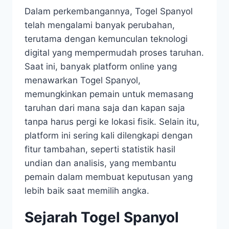
Dalam perkembangannya, Togel Spanyol
telah mengalami banyak perubahan,
terutama dengan kemunculan teknologi
digital yang mempermudah proses taruhan.
Saat ini, banyak platform online yang
menawarkan Togel Spanyol,
memungkinkan pemain untuk memasang
taruhan dari mana saja dan kapan saja
tanpa harus pergi ke lokasi fisik. Selain itu,
platform ini sering kali dilengkapi dengan
fitur tambahan, seperti statistik hasil
undian dan analisis, yang membantu
pemain dalam membuat keputusan yang
lebih baik saat memilih angka.
Sejarah Togel Spanyol