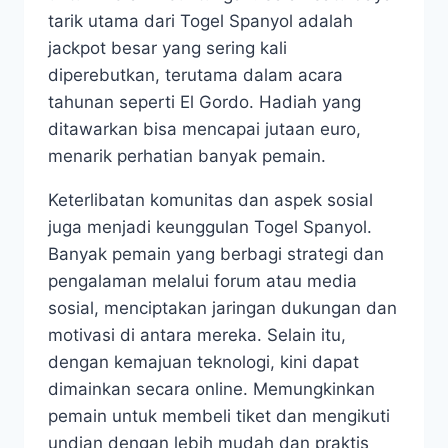
tarik utama dari Togel Spanyol adalah
jackpot besar yang sering kali
diperebutkan, terutama dalam acara
tahunan seperti El Gordo. Hadiah yang
ditawarkan bisa mencapai jutaan euro,
menarik perhatian banyak pemain.
Keterlibatan komunitas dan aspek sosial
juga menjadi keunggulan Togel Spanyol.
Banyak pemain yang berbagi strategi dan
pengalaman melalui forum atau media
sosial, menciptakan jaringan dukungan dan
motivasi di antara mereka. Selain itu,
dengan kemajuan teknologi, kini dapat
dimainkan secara online. Memungkinkan
pemain untuk membeli tiket dan mengikuti
undian dengan lebih mudah dan praktis