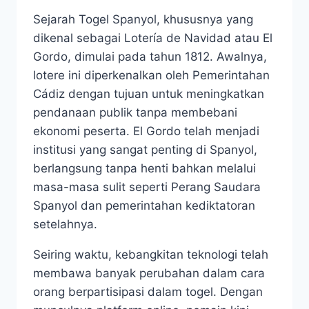
Sejarah Togel Spanyol, khususnya yang
dikenal sebagai Lotería de Navidad atau El
Gordo, dimulai pada tahun 1812. Awalnya,
lotere ini diperkenalkan oleh Pemerintahan
Cádiz dengan tujuan untuk meningkatkan
pendanaan publik tanpa membebani
ekonomi peserta. ​El Gordo telah menjadi
institusi yang sangat penting di Spanyol,
berlangsung tanpa henti bahkan melalui
masa-masa sulit seperti Perang Saudara
Spanyol dan pemerintahan kediktatoran
setelahnya.​
Seiring waktu, kebangkitan teknologi telah
membawa banyak perubahan dalam cara
orang berpartisipasi dalam togel. Dengan