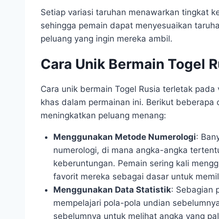
Setiap variasi taruhan menawarkan tingkat 
sehingga pemain dapat menyesuaikan taruhan
peluang yang ingin mereka ambil.
Cara Unik Bermain Togel R
Cara unik bermain Togel Rusia terletak pada
khas dalam permainan ini. Berikut beberapa 
meningkatkan peluang menang:
Menggunakan Metode Numerologi
: Ban
numerologi, di mana angka-angka tertentu
keberuntungan. Pemain sering kali menggun
favorit mereka sebagai dasar untuk memil
Menggunakan Data Statistik
: Sebagian 
mempelajari pola-pola undian sebelumny
sebelumnya untuk melihat angka yang pali