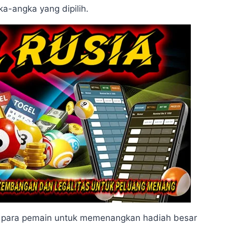
-angka yang dipilih.
 para pemain untuk memenangkan hadiah besar