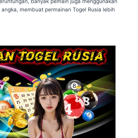
beruntungan, banyak pemain juga menggunakan
ih angka, membuat permainan Togel Rusia lebih