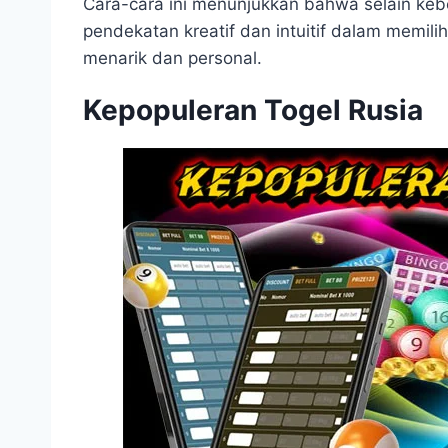
Cara-cara ini menunjukkan bahwa selain ke
pendekatan kreatif dan intuitif dalam memil
menarik dan personal.
Kepopuleran Togel Rusia