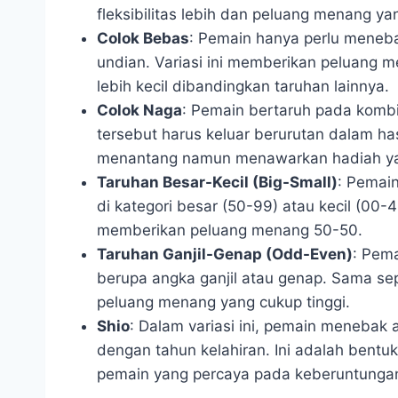
fleksibilitas lebih dan peluang menang yan
Colok Bebas
: Pemain hanya perlu meneba
undian. Variasi ini memberikan peluang m
lebih kecil dibandingkan taruhan lainnya.
Colok Naga
: Pemain bertaruh pada kombi
tersebut harus keluar berurutan dalam hasi
menantang namun menawarkan hadiah yang
Taruhan Besar-Kecil (Big-Small)
: Pemai
di kategori besar (50-99) atau kecil (00-4
memberikan peluang menang 50-50.
Taruhan Ganjil-Genap (Odd-Even)
: Pem
berupa angka ganjil atau genap. Sama sep
peluang menang yang cukup tinggi.
Shio
: Dalam variasi ini, pemain menebak
dengan tahun kelahiran. Ini adalah bentuk
pemain yang percaya pada keberuntungan 