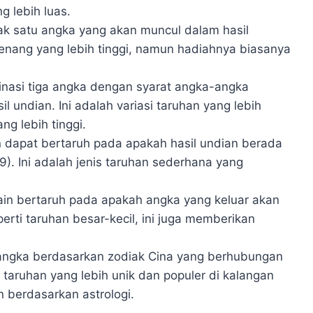
g lebih luas.
k satu angka yang akan muncul dalam hasil
enang yang lebih tinggi, namun hadiahnya biasanya
nasi tiga angka dengan syarat angka-angka
l undian. Ini adalah variasi taruhan yang lebih
 lebih tinggi.
n dapat bertaruh pada apakah hasil undian berada
9). Ini adalah jenis taruhan sederhana yang
ain bertaruh pada apakah angka yang keluar akan
erti taruhan besar-kecil, ini juga memberikan
 angka berdasarkan zodiak Cina yang berhubungan
 taruhan yang lebih unik dan populer di kalangan
berdasarkan astrologi.