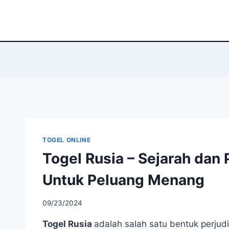
Skip
to
content
TOGEL ONLINE
Togel Rusia – Sejarah dan
Untuk Peluang Menang
09/23/2024
Togel Rusia
adalah salah satu bentuk perjud