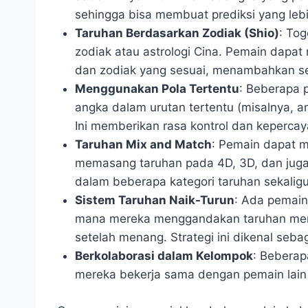
sehingga bisa membuat prediksi yang lebih
Taruhan Berdasarkan Zodiak (Shio)
: To
zodiak atau astrologi Cina. Pemain dapat
dan zodiak yang sesuai, menambahkan sen
Menggunakan Pola Tertentu
: Beberapa 
angka dalam urutan tertentu (misalnya, an
Ini memberikan rasa kontrol dan kepercay
Taruhan Mix and Match
: Pemain dapat m
memasang taruhan pada 4D, 3D, dan juga
dalam beberapa kategori taruhan sekaligu
Sistem Taruhan Naik-Turun
: Ada pemain
mana mereka menggandakan taruhan mere
setelah menang. Strategi ini dikenal seba
Berkolaborasi dalam Kelompok
: Bebera
mereka bekerja sama dengan pemain lain