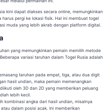
ar melalui permainan ini.
ia kini dapat diakses secara online, memungkinkan
 harus pergi ke lokasi fisik. Hal ini membuat togel
asi muda yang lebih akrab dengan platform digital.
a
aruhan yang memungkinkan pemain memilih metode
 Beberapa variasi taruhan dalam Togel Rusia adalah
masang taruhan pada empat, tiga, atau dua digit
engan hasil undian, maka pemain memenangkan
diikuti oleh 3D dan 2D yang memberikan peluang
iah lebih kecil.
h kombinasi angka dari hasil undian, misalnya
tau dalam posisi acak. Ini memberikan