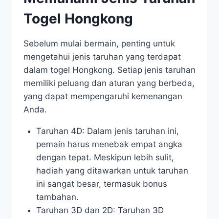
Togel Hongkong
Sebelum mulai bermain, penting untuk
mengetahui jenis taruhan yang terdapat
dalam togel Hongkong. Setiap jenis taruhan
memiliki peluang dan aturan yang berbeda,
yang dapat mempengaruhi kemenangan
Anda.
Taruhan 4D: Dalam jenis taruhan ini,
pemain harus menebak empat angka
dengan tepat. Meskipun lebih sulit,
hadiah yang ditawarkan untuk taruhan
ini sangat besar, termasuk bonus
tambahan.
Taruhan 3D dan 2D: Taruhan 3D