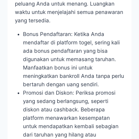
peluang Anda untuk menang. Luangkan
waktu untuk menjelajahi semua penawaran
yang tersedia.
Bonus Pendaftaran: Ketika Anda
mendaftar di platform togel, sering kali
ada bonus pendaftaran yang bisa
digunakan untuk memasang taruhan.
Manfaatkan bonus ini untuk
meningkatkan bankroll Anda tanpa perlu
bertaruh dengan uang sendiri.
Promosi dan Diskon: Periksa promosi
yang sedang berlangsung, seperti
diskon atau cashback. Beberapa
platform menawarkan kesempatan
untuk mendapatkan kembali sebagian
dari taruhan yang hilang atau