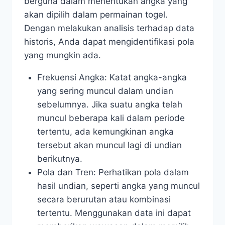
berguna dalam menentukan angka yang
akan dipilih dalam permainan togel.
Dengan melakukan analisis terhadap data
historis, Anda dapat mengidentifikasi pola
yang mungkin ada.
Frekuensi Angka: Katat angka-angka
yang sering muncul dalam undian
sebelumnya. Jika suatu angka telah
muncul beberapa kali dalam periode
tertentu, ada kemungkinan angka
tersebut akan muncul lagi di undian
berikutnya.
Pola dan Tren: Perhatikan pola dalam
hasil undian, seperti angka yang muncul
secara berurutan atau kombinasi
tertentu. Menggunakan data ini dapat