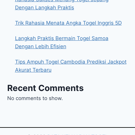
Dengan Langkah Praktis
Trik Rahasia Menata Angka Togel Inggris 5D
Langkah Praktis Bermain Togel Samoa
Dengan Lebih Efisien
Tips Ampuh Togel Cambodia Prediksi Jackpot
Akurat Terbaru
Recent Comments
No comments to show.