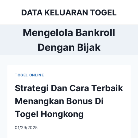
Skip
DATA KELUARAN TOGEL
to
content
Mengelola Bankroll
Dengan Bijak
TOGEL ONLINE
Strategi Dan Cara Terbaik
Menangkan Bonus Di
Togel Hongkong
01/29/2025