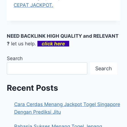
CEPAT JACKPOT.
NEED BACKLINK HIGH QUALITY and RELEVANT
?
let us help.
click here
Search
Search
Recent Posts
Cara Cerdas Menang Jackpot Togel Singapore
Dengan Prediksi Jitu
Rahasia Sukses Menang Togel Jepang