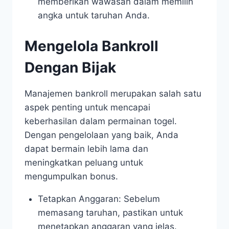
memberikan wawasan dalam memilih
angka untuk taruhan Anda.
Mengelola Bankroll
Dengan Bijak
Manajemen bankroll merupakan salah satu
aspek penting untuk mencapai
keberhasilan dalam permainan togel.
Dengan pengelolaan yang baik, Anda
dapat bermain lebih lama dan
meningkatkan peluang untuk
mengumpulkan bonus.
Tetapkan Anggaran: Sebelum
memasang taruhan, pastikan untuk
menetapkan anggaran yang jelas.