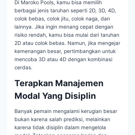
Di Maroko Pools, kamu bisa memilih
berbagai jenis taruhan seperti 2D, 3D, 4D,
colok bebas, colok jitu, colok naga, dan
lainnya. Jika ingin menang cepat dengan
risiko rendah, kamu bisa mulai dari taruhan
2D atau colok bebas. Namun, jika mengejar
kemenangan besar, pertimbangkan untuk
mencoba 3D atau 4D dengan kombinasi
cerdas.
Terapkan Manajemen
Modal Yang Disiplin
Banyak pemain mengalami kerugian besar
bukan karena salah prediksi, melainkan
karena tidak disiplin dalam mengelola