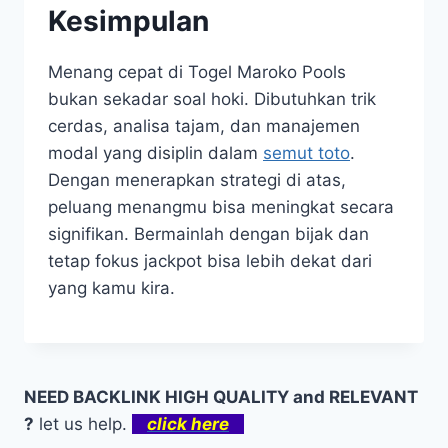
Kesimpulan
Menang cepat di Togel Maroko Pools
bukan sekadar soal hoki. Dibutuhkan trik
cerdas, analisa tajam, dan manajemen
modal yang disiplin dalam
semut toto
.
Dengan menerapkan strategi di atas,
peluang menangmu bisa meningkat secara
signifikan. Bermainlah dengan bijak dan
tetap fokus jackpot bisa lebih dekat dari
yang kamu kira.
NEED BACKLINK HIGH QUALITY and RELEVANT
?
let us help.
click here