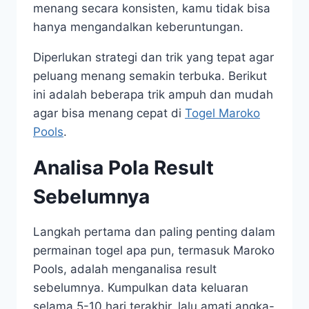
menang secara konsisten, kamu tidak bisa
hanya mengandalkan keberuntungan.
Diperlukan strategi dan trik yang tepat agar
peluang menang semakin terbuka. Berikut
ini adalah beberapa trik ampuh dan mudah
agar bisa menang cepat di
Togel Maroko
Pools
.
Analisa Pola Result
Sebelumnya
Langkah pertama dan paling penting dalam
permainan togel apa pun, termasuk Maroko
Pools, adalah menganalisa result
sebelumnya. Kumpulkan data keluaran
selama 5-10 hari terakhir, lalu amati angka-