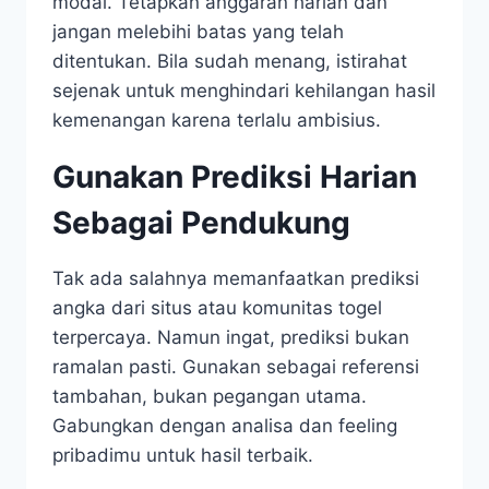
modal. Tetapkan anggaran harian dan
jangan melebihi batas yang telah
ditentukan. Bila sudah menang, istirahat
sejenak untuk menghindari kehilangan hasil
kemenangan karena terlalu ambisius.
Gunakan Prediksi Harian
Sebagai Pendukung
Tak ada salahnya memanfaatkan prediksi
angka dari situs atau komunitas togel
terpercaya. Namun ingat, prediksi bukan
ramalan pasti. Gunakan sebagai referensi
tambahan, bukan pegangan utama.
Gabungkan dengan analisa dan feeling
pribadimu untuk hasil terbaik.