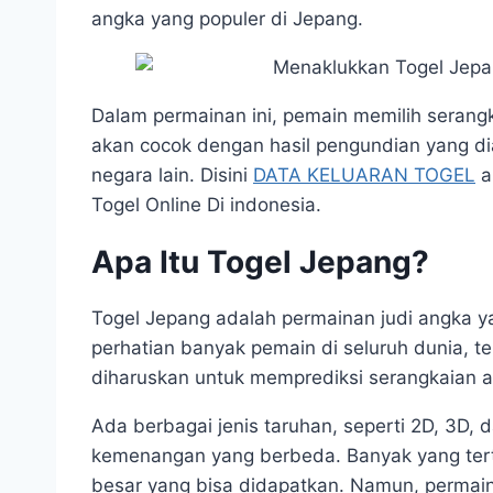
angka yang populer di Jepang.
Dalam permainan ini, pemain memilih serang
akan cocok dengan hasil pengundian yang dia
negara lain. Disini
DATA KELUARAN TOGEL
a
Togel Online Di indonesia.
Apa Itu Togel Jepang?
Togel Jepang adalah permainan judi angka ya
perhatian banyak pemain di seluruh dunia, t
diharuskan untuk memprediksi serangkaian a
Ada berbagai jenis taruhan, seperti 2D, 3D
kemenangan yang berbeda. Banyak yang tert
besar yang bisa didapatkan. Namun, permain