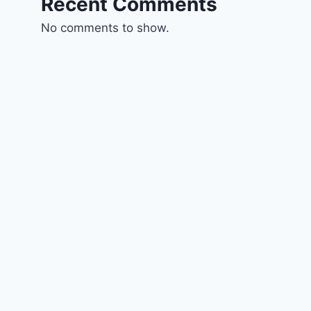
Recent Comments
No comments to show.