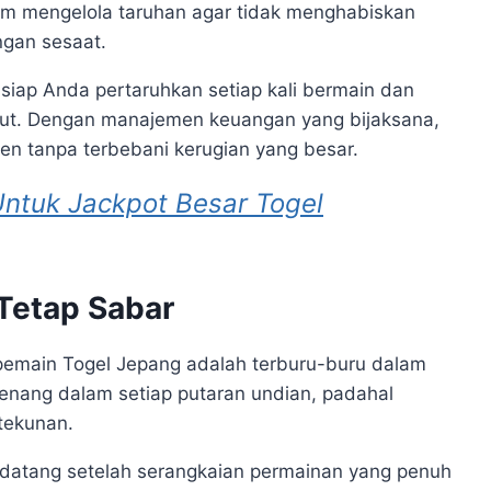
am mengelola taruhan agar tidak menghabiskan
gan sesaat.
iap Anda pertaruhkan setiap kali bermain dan
ebut. Dengan manajemen keuangan yang bijaksana,
en tanpa terbebani kerugian yang besar.
Untuk Jackpot Besar Togel
Tetap Sabar
pemain Togel Jepang adalah terburu-buru dalam
nang dalam setiap putaran undian, padahal
tekunan.
 datang setelah serangkaian permainan yang penuh