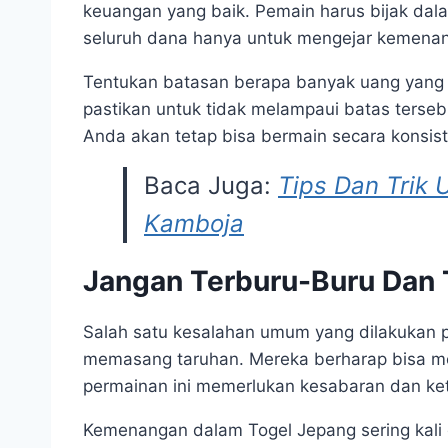
keuangan yang baik. Pemain harus bijak dal
seluruh dana hanya untuk mengejar kemenan
Tentukan batasan berapa banyak uang yang s
pastikan untuk tidak melampaui batas ters
Anda akan tetap bisa bermain secara konsist
Baca Juga:
Tips Dan Trik 
Kamboja
Jangan Terburu-Buru Dan 
Salah satu kesalahan umum yang dilakukan 
memasang taruhan. Mereka berharap bisa me
permainan ini memerlukan kesabaran dan ke
Kemenangan dalam Togel Jepang sering kali