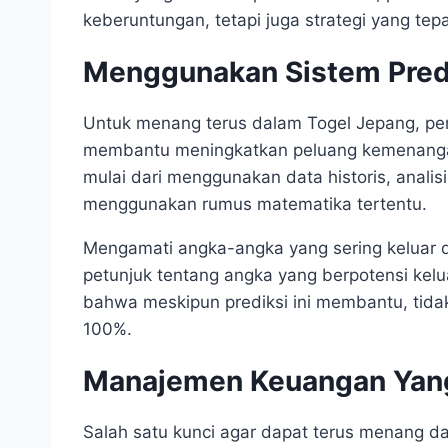
keberuntungan, tetapi juga strategi yang tepa
Menggunakan Sistem Predi
Untuk menang terus dalam Togel Jepang, pe
membantu meningkatkan peluang kemenangan
mulai dari menggunakan data historis, analis
menggunakan rumus matematika tertentu.
Mengamati angka-angka yang sering keluar
petunjuk tentang angka yang berpotensi kelua
bahwa meskipun prediksi ini membantu, tid
100%.
Manajemen Keuangan Yang
Salah satu kunci agar dapat terus menang d