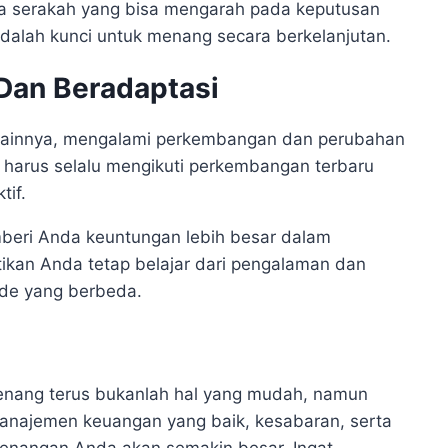
asa serakah yang bisa mengarah pada keputusan
 adalah kunci untuk menang secara berkelanjutan.
Dan Beradaptasi
i lainnya, mengalami perkembangan dan perubahan
n harus selalu mengikuti perkembangan terbaru
tif.
beri Anda keuntungan lebih besar dalam
ikan Anda tetap belajar dari pengalaman dan
de yang berbeda.
enang terus bukanlah hal yang mudah, namun
anajemen keuangan yang baik, kesabaran, serta
nangan Anda akan semakin besar. Ingat,