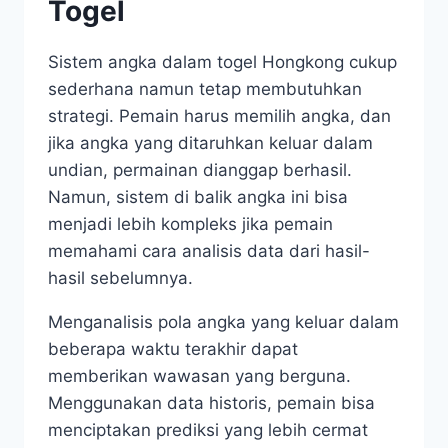
Togel
Sistem angka dalam togel Hongkong cukup
sederhana namun tetap membutuhkan
strategi. Pemain harus memilih angka, dan
jika angka yang ditaruhkan keluar dalam
undian, permainan dianggap berhasil.
Namun, sistem di balik angka ini bisa
menjadi lebih kompleks jika pemain
memahami cara analisis data dari hasil-
hasil sebelumnya.
Menganalisis pola angka yang keluar dalam
beberapa waktu terakhir dapat
memberikan wawasan yang berguna.
Menggunakan data historis, pemain bisa
menciptakan prediksi yang lebih cermat