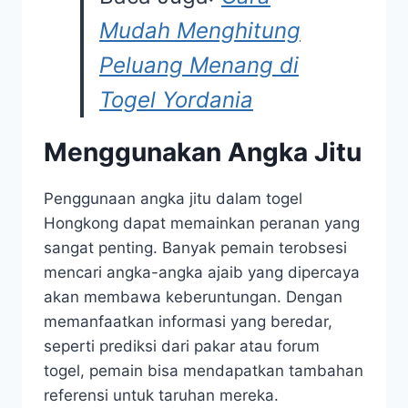
Mudah Menghitung
Peluang Menang di
Togel Yordania
Menggunakan Angka Jitu
Penggunaan angka jitu dalam togel
Hongkong dapat memainkan peranan yang
sangat penting. Banyak pemain terobsesi
mencari angka-angka ajaib yang dipercaya
akan membawa keberuntungan. Dengan
memanfaatkan informasi yang beredar,
seperti prediksi dari pakar atau forum
togel, pemain bisa mendapatkan tambahan
referensi untuk taruhan mereka.