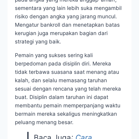
sementara yang lain lebih suka mengambil
risiko dengan angka yang jarang muncul.
Mengatur bankroll dan menetapkan batas
kerugian juga merupakan bagian dari
strategi yang baik.
Pemain yang sukses sering kali
berpedoman pada disiplin diri. Mereka
tidak terbawa suasana saat menang atau
kalah, dan selalu memasang taruhan
sesuai dengan rencana yang telah mereka
buat. Disiplin dalam taruhan ini dapat
membantu pemain memperpanjang waktu
bermain mereka sekaligus meningkatkan
peluang menang besar.
Baca Juga
:
Cara